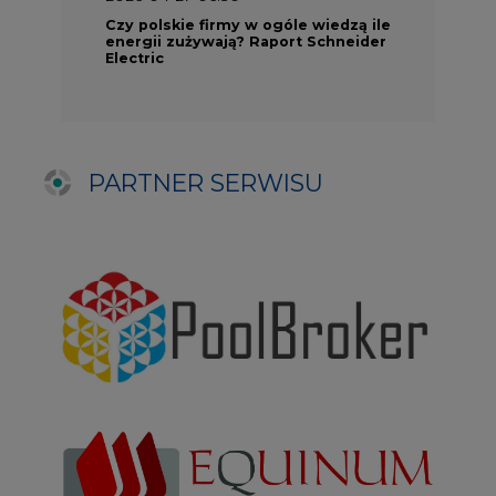
NAJCZĘŚCIEJ CZYTANE
1
PGE szuka pracowników, zobacz nowe
ogłoszenia
2