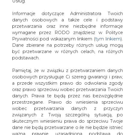
etapie przygotowania listu intencyjnego i umowy o
danych. Prawa te będą przez nas bezwzględnie
poufności, by przystąpić do zapoznawania się z kopalnią i
przestrzegane. Prawo do wniesienia sprzeciwu
weryfikowania szacunków" - powiedział Lubera.
wobec przetwarzania danych z przyczyn
związanych z Twoją szczególną sytuacją, po
— Wcześniej deklarowaliśmy, że interesuje nas cała
skutecznym wniesieniu prawa do sprzeciwu Twoje
kopalnia lub część, bo nie znaliśmy tego aktywa. Teraz już
dane nie będą przetwarzane o ile nie będzie istnieć
wiemy, że interesuje nas tylko część. Będziemy
ważna prawnie uzasadniona podstawa do
informować o kolejnych krokach. Jeśli dojdzie do
przetwarzania, nadrzędna wobec Twoich interesów,
transakcji, to na warunkach rynkowych - dodał.
praw i wolności lub podstawa do ustalenia,
dochodzenia lub obrony roszczeń. Twoje dane nie
Lubera powtórzył, że Tauron będzie chciał szukać
będą przetwarzane w celu marketingu własnego
inwestora finansowego, by zrealizować tę transakcję
po zgłoszeniu sprzeciwu. Jeżeli więc nie zgadzasz
poprzez spółkę celową.
się z naszą oceną niezbędności przetwarzania
Twoich danych lub masz inne zastrzeżenia w tym
— Rozmawiamy ze Spółką Restrukturyzacji Kopalń na
zakresie, koniecznie zgłoś sprzeciw lub prześlij nam
temat przeprowadzenia badania tej kopalni. Na razie
swoje zastrzeżenia na adres Inspektora Ochrony
wiemy, że ma aktywa, które sensownie byłoby zamknąć
Danych Osobowych pod adres
iod@are.waw.pl
.
— powiedział Krzysztof Zawadzki. wiceprezes Taurona.
Wycofanie zgody nie wpływa na zgodność z
Dodał, że na przeprowadzenie due diligence Tauron
prawem przetwarzania dokonanego przed jej
może potrzebować 1-2 miesięcy.
wycofaniem.