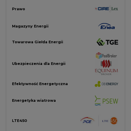
Energetyka wiatrowa
LTE450
Strefa Kogeneracji PTEZ
Zielona Transformacja / ESG
Praca i edukacja
Wodór
Elektromobilność
Energetyka jądrowa
Zmiany klimatyczne