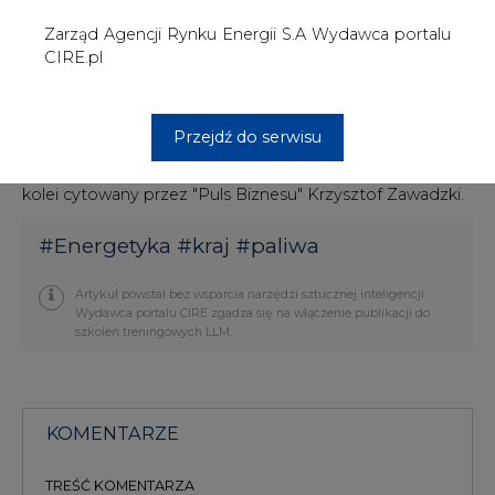
KOMENTARZE
TREŚĆ KOMENTARZA
PODPIS
Przesłanie komentarza oznacza akceptację zasad korzystania z portalu
cire.pl
wyślij