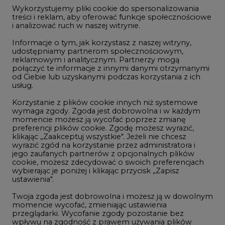
jego zaufanych partnerów z opcjonalnych plików
Sep/26
92,63
-
cookie, możesz zdecydować o swoich preferencjach
wybierając je poniżej i klikając przycisk „Zapisz
Dec/26
93,60
-
ustawienia".
Dec/27
97,58
-
Twoja zgoda jest dobrowolna i możesz ją w dowolnym
momencie wycofać, zmieniając ustawienia
Dec/28
101,56
-
przeglądarki. Wycofanie zgody pozostanie bez
wpływu na zgodność z prawem używania plików
Dec/29
105,54
-
cookie i podobnych technologii, którego dokonano
na podstawie zgody przed jej wycofaniem. Korzystanie
Dec/30
109,52
-
z plików cookie ww. celach związane jest z
przetwarzaniem Twoich danych osobowych.
Równocześnie informujemy, że Administratorem
Dec/31
113,50
Państwa danych jest Agencja Rynku Energii S.A., ul.
Bobrowiecka 3, 00-728 Warszawa.
Więcej informacji o przetwarzaniu danych osobowych
oraz mechanizmie plików cookie znajdą Państwo
w
Polityce prywatności
.
NOTOWANIA ARCHIWALNE
Zaakceptuj
Wybierz
pokaż
wszystkie
dzień: