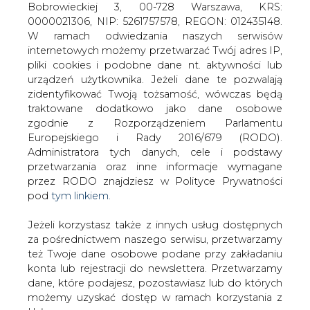
Jeżeli korzystasz także z innych usług dostępnych
za pośrednictwem naszego serwisu, przetwarzamy
też Twoje dane osobowe podane przy zakładaniu
konta lub rejestracji do newslettera. Przetwarzamy
dane, które podajesz, pozostawiasz lub do których
Tauron pracuje nad listem
możemy uzyskać dostęp w ramach korzystania z
intencyjnym ws. kopalni Brzeszcze
Usług.
Informacje dotyczące Administratora Twoich
danych osobowych a także cele i podstawy
przetwarzania oraz inne niezbędne informacje
wymagane przez RODO znajdziesz w Polityce
Prywatności pod wskazanym linkiem (
tym linkiem
).
Tauron jest na etapie przygotowywania
Dane zbierane na potrzeby różnych usług mogą
listu intencyjnego w sprawie
być przetwarzane w różnych celach, na różnych
potencjalnego nabycia kopalni
podstawach.
Brzeszcze - poinformował prezes
Dariusz Lubera podczas czwartkowej
Pamiętaj, że w związku z przetwarzaniem danych
osobowych przysługuje Ci szereg gwarancji i praw,
konferencji prasowej.
a przede wszystkim prawo do odwołania zgody
"Brzeszcze zostały przekazane do SRK. Jesteśmy na
oraz prawo sprzeciwu wobec przetwarzania Twoich