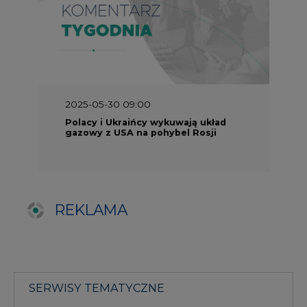
REKLAMA
SERWISY TEMATYCZNE
Rynek bilansujący
Serwis PGE
Fotowoltaika
Głos Enei
Handel emisjami CO2