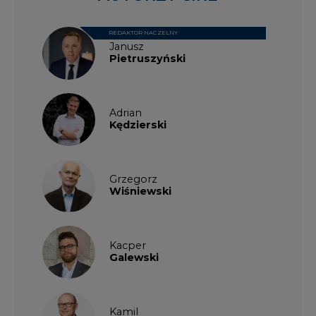
Kacper
Galewski
Kamil
Zawicki
KKG
Legal
Patrycja
Nowakowska
Patrycja
Wysocka