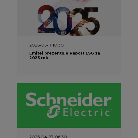
2026-04-27 06:30
Czy polskie firmy w ogóle wiedzą ile
energii zużywają? Raport Schneider
Electric
PARTNER SERWISU