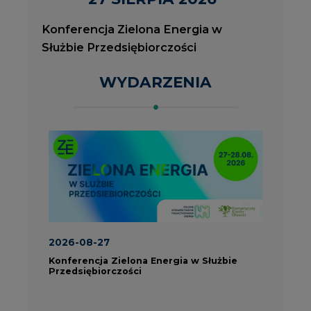
2026-08-27
2
Konferencja Zielona Energia w Służbie
J
Przedsiębiorczości
P
ROK 2023 NA CIRE
wszystkie artykuły
PARTNERZY PORTALU