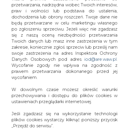
Pytany o możliwy potencjał produkcyjny kopalni,
W dowolnym czasie możesz określić warunki
odpowiedział: "Potencjał szacowany jest na do 1,5 mln
przechowywania i dostępu do plików cookies w
ton, przy założeniu, że nie ma zagrożeń metanowych, a
ustawieniach przeglądarki internetowej.
to najbardziej metanowa kopalnia w Polsce".
Jeśli zgadzasz się na wykorzystanie technologii
Poinformował, że w Brzeszczach wydobywany jest
plików cookies wystarczy kliknąć poniższy przycisk
węgiel o wysokiej kaloryczności. 90 proc. stanowi miał, a
„Przejdź do serwisu”.
reszta to asortyment gruby.
Zarząd Agencji Rynku Energii S.A Wydawca portalu
Przedstawiciele zarządu Tauronu podtrzymali, że spółka
CIRE.pl
nie jest zainteresowana objęciem udziałów w Nowej
Kompanii Węglowej. — Nie jesteśmy zainteresowani
obejmowaniem udziałów w Nowej Kompanii Węglowej
Przejdź do serwisu
— powiedział Dariusz Lubera. — Żeby wyłożyć pieniądze
na NKW, musielibyśmy zaciągnąć dług — powiedział z
kolei cytowany przez "Puls Biznesu" Krzysztof Zawadzki.
#
Energetyka
#
kraj
#
paliwa
Artykuł powstał bez wsparcia narzędzi sztucznej inteligencji.
Wydawca portalu CIRE zgadza się na włączenie publikacji do
szkoleń treningowych LLM.