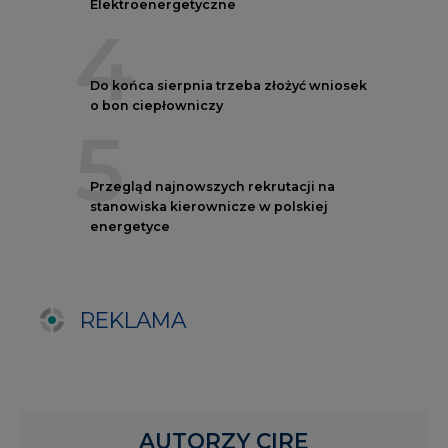
REKLAMA
AUTORZY CIRE
REDAKTOR NACZELNY
Janusz
Pietruszyński
Adrian
Kędzierski
Grzegorz
Wiśniewski