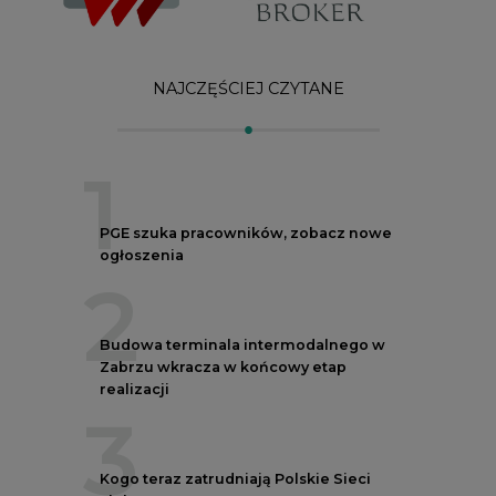
Budowa terminala intermodalnego w
Zabrzu wkracza w końcowy etap
realizacji
3
Kogo teraz zatrudniają Polskie Sieci
Elektroenergetyczne
4
Do końca sierpnia trzeba złożyć wniosek
o bon ciepłowniczy
5
Przegląd najnowszych rekrutacji na
stanowiska kierownicze w polskiej
energetyce