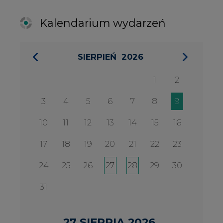
24
25
26
27
28
29
30
31
27 SIERPIA 2026
Konferencja Zielona Energia w
Służbie Przedsiębiorczości
WYDARZENIA