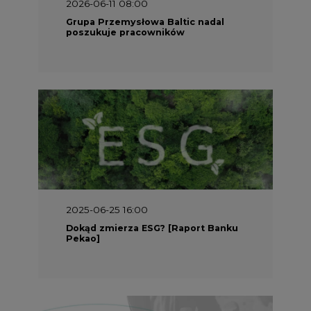
Dokąd zmierza ESG? [Raport Banku
Pekao]
2025-05-30 09:00
Polacy i Ukraińcy wykuwają układ
gazowy z USA na pohybel Rosji