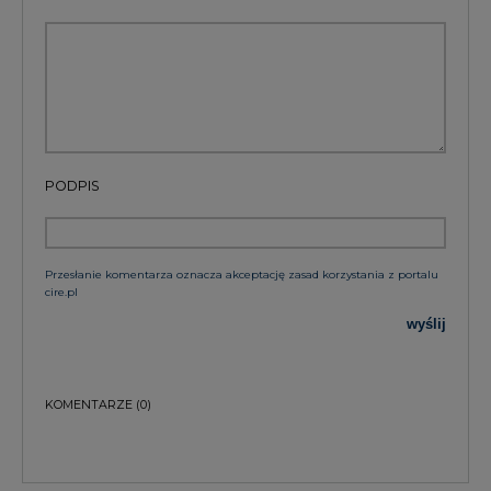
KOMENTARZE
(0)
Bądź na bieżąco
Podając adres e-mail wyrażają Państwo zgodę
na otrzymywanie treści marketingowych w
postaci newslettera pocztą elektroniczną od
Agencji Rynku Energii S.A z siedzibą w
Warszawie.
ZAPISZ SIĘ DO NEWSLETTERA