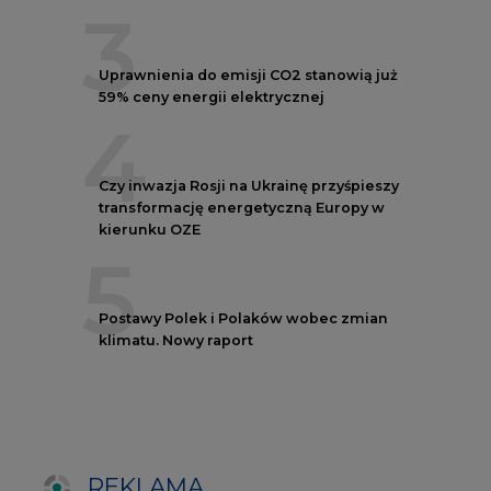
klimatu. Nowy raport
REKLAMA
NOTOWANIA EEX EUA
FUTURES
Kontrakt
Kurs rozliczeniowy
Wolumen obrotu
Nov/23
81,17
-