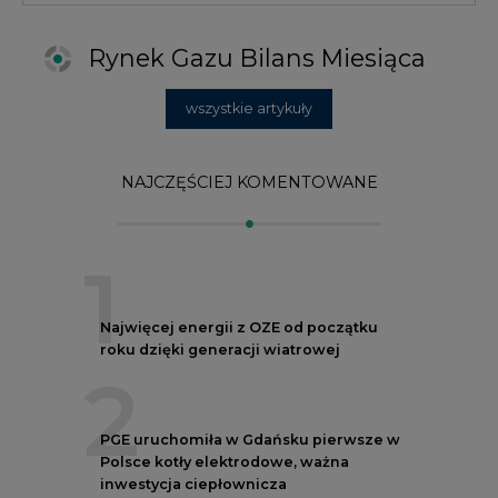
roku dzięki generacji wiatrowej
2
PGE uruchomiła w Gdańsku pierwsze w
Polsce kotły elektrodowe, ważna
inwestycja ciepłownicza
3
Uprawnienia do emisji CO2 stanowią już
59% ceny energii elektrycznej
4
Czy inwazja Rosji na Ukrainę przyśpieszy
transformację energetyczną Europy w
kierunku OZE
5
Postawy Polek i Polaków wobec zmian