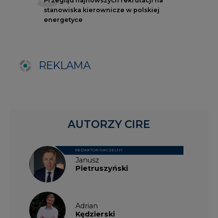
REDAKTOR NACZELNY
Janusz
Pietruszyński
Adrian
Kędzierski
Grzegorz
Wiśniewski
Kacper
Galewski
Kamil
Zawicki