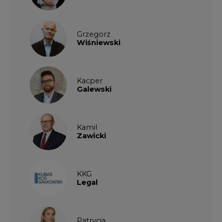
KKG
Legal
Patrycja
Nowakowska
Patrycja
Wysocka
Paulina
Popiołek