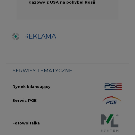
Serwis PGE
Fotowoltaika
Głos Enei
Handel emisjami CO2
Rynek Ciepła
Rynek Gazu
Offshore
Prawo