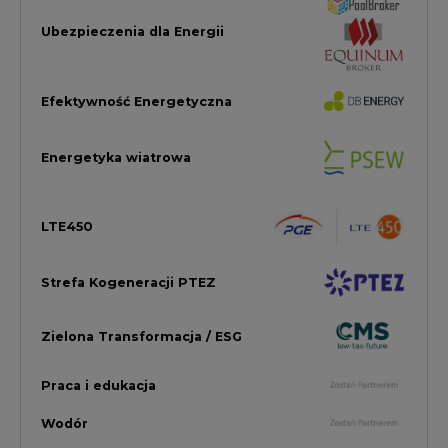
Zielona Transformacja / ESG
Praca i edukacja
Wodór
Elektromobilność
Energetyka jądrowa
Zmiany klimatyczne
Górnictwo
Gospodarka
Komentarze Rynkowe
Rok 2022 na CIRE
Zielona Energia