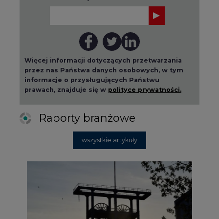
2026-08-01 14:30
Czy na Górnym Śląsku będzie "życie
po węglu"? (raport)