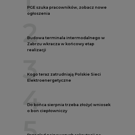
4
Do końca sierpnia trzeba złożyć wniosek
o bon ciepłowniczy
5
Przegląd najnowszych rekrutacji na
stanowiska kierownicze w polskiej
energetyce
REKLAMA
AUTORZY CIRE