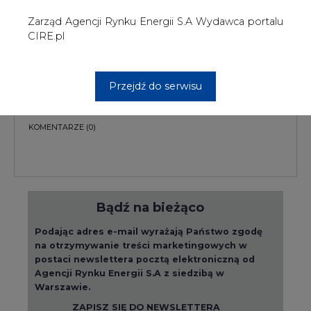
Podając adres e-mail wyrażają Państwo zgodę
na otrzymywanie treści marketingowych w
postaci newslettera pocztą elektroniczną od
Agencji Rynku Energii S.A z siedzibą w
Warszawie.
ZAPISZ SIĘ DO NEWSLETTERA
Więcej informacji dotyczących przetwarzania
przez nas Państwa danych osobowych, w tym
informacje o przysługujących Państwu
prawach, znajduje się w
polityce prywatności.
Raporty branżowe
wszystkie artykuły