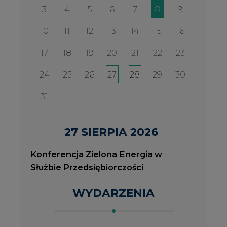
Konferencja Zielona Energia w
Służbie Przedsiębiorczości
WYDARZENIA
2026-08-27
2
Konferencja Zielona Energia w Służbie
J
Przedsiębiorczości
P