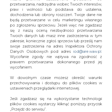
W dowolnym czasie możesz określić warunki
przechowywania i dostępu do plików cookies w
ustawieniach przeglądarki internetowej.
Jeśli zgadzasz się na wykorzystanie technologii
plików cookies wystarczy kliknąć poniższy przycisk
PODPIS
„Przejdź do serwisu”.
Zarząd Agencji Rynku Energii S.A Wydawca portalu
CIRE.pl
Przesłanie komentarza oznacza akceptację zasad korzystania z portalu
cire.pl
wyślij
Przejdź do serwisu
KOMENTARZE
(0)
Bądź na bieżąco