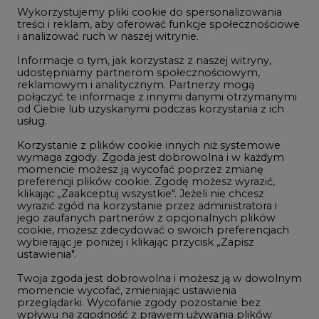
jego zaufanych partnerów z opcjonalnych plików
cookie, możesz zdecydować o swoich preferencjach
wybierając je poniżej i klikając przycisk „Zapisz
ustawienia".
1
Twoja zgoda jest dobrowolna i możesz ją w dowolnym
momencie wycofać, zmieniając ustawienia
przeglądarki. Wycofanie zgody pozostanie bez
PGE szuka pracowników, zobacz nowe
wpływu na zgodność z prawem używania plików
ogłoszenia
cookie i podobnych technologii, którego dokonano
2
na podstawie zgody przed jej wycofaniem. Korzystanie
z plików cookie ww. celach związane jest z
przetwarzaniem Twoich danych osobowych.
Budowa terminala intermodalnego w
Równocześnie informujemy, że Administratorem
Zabrzu wkracza w końcowy etap
Państwa danych jest Agencja Rynku Energii S.A., ul.
realizacji
Bobrowiecka 3, 00-728 Warszawa.
3
Więcej informacji o przetwarzaniu danych osobowych
oraz mechanizmie plików cookie znajdą Państwo
w
Polityce prywatności
.
Kogo teraz zatrudniają Polskie Sieci
Elektroenergetyczne
Zaakceptuj
4
wszystkie