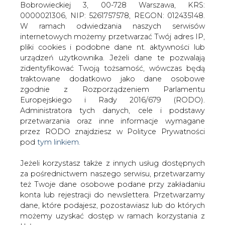
Jeżeli korzystasz także z innych usług dostępnych
za pośrednictwem naszego serwisu, przetwarzamy
też Twoje dane osobowe podane przy zakładaniu
konta lub rejestracji do newslettera. Przetwarzamy
Od 1989 roku sektor
dane, które podajesz, pozostawiasz lub do których
elektroenergetyczny nie może
możemy uzyskać dostęp w ramach korzystania z
doczekać się jasnej strategii dotyczącej
Usług.
jego dalszego funkcjonowania. Wraz ze
zmianą kolejnych ekip, zmieniała się też
Informacje dotyczące Administratora Twoich
koncepcja restrukturyzacji i
danych osobowych a także cele i podstawy
prywatyzacji elektroenergetyki. Raz
przetwarzania oraz inne niezbędne informacje
proponowano sprzedaż przedsiębiorstw
wymagane przez RODO znajdziesz w Polityce
elektroenergetycznych, innym razem
Prywatności pod wskazanym linkiem (
tym linkiem
).
zgłaszano postulat ich konsolidacji.
Dane zbierane na potrzeby różnych usług mogą
Obecnie przedstawiciele sektora
być przetwarzane w różnych celach, na różnych
oczekują przejrzystej strategii, która
podstawach.
musi uwzględniać integrację Polski z
Pamiętaj, że w związku z przetwarzaniem danych
Unią Europejską. Potrzeba
osobowych przysługuje Ci szereg gwarancji i praw,
konsekwencji w realizowaniu strategii.
a przede wszystkim prawo do odwołania zgody
Należy między innymi możliwie szybko
oraz prawo sprzeciwu wobec przetwarzania Twoich