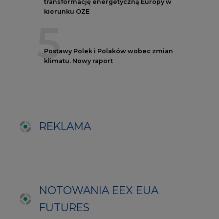
NOTOWANIA EEX EUA
FUTURES
Kontrakt
Kurs rozliczeniowy
Wolumen obrotu
Nov/23
81,17
-
Nov/23
81,45
-
Dec/23
81,67
324000
Mar/24
82,72
-
Jun/24
83,75
-
Oct/24
84,78
-