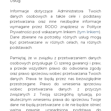
uporać się z problemem kontraktów
danych. Prawa te będą przez nas bezwzględnie
długoterminowych, które hamują
przestrzegane. Prawo do wniesienia sprzeciwu
liberalizację rynku energii. Autor: Jerzy
wobec przetwarzania danych z przyczyn
Dudała (artykuł opublikowany w
związanych z Twoją szczególną sytuacją, po
miesięczniku Nowy Przemysł 04/2002)
skutecznym wniesieniu prawa do sprzeciwu Twoje
dane nie będą przetwarzane o ile nie będzie istnieć
ważna prawnie uzasadniona podstawa do
#
Materiały problemowe
#
RYNEK
przetwarzania, nadrzędna wobec Twoich interesów,
ENERGII ELEKTRYCZNEJ
praw i wolności lub podstawa do ustalenia,
dochodzenia lub obrony roszczeń. Twoje dane nie
będą przetwarzane w celu marketingu własnego
Artykuł powstał bez wsparcia narzędzi sztucznej inteligencji.
Wydawca portalu CIRE zgadza się na włączenie publikacji do
po zgłoszeniu sprzeciwu. Jeżeli więc nie zgadzasz
szkoleń treningowych LLM.
się z naszą oceną niezbędności przetwarzania
Twoich danych lub masz inne zastrzeżenia w tym
zakresie, koniecznie zgłoś sprzeciw lub prześlij nam
swoje zastrzeżenia na adres Inspektora Ochrony
KOMENTARZE
Danych Osobowych pod adres
iod@are.waw.pl
.
Wycofanie zgody nie wpływa na zgodność z
prawem przetwarzania dokonanego przed jej
TREŚĆ KOMENTARZA
wycofaniem.