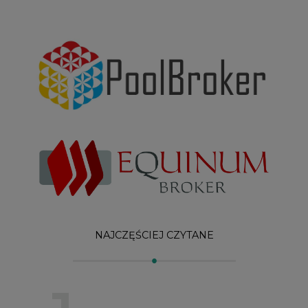
NAJCZĘŚCIEJ CZYTANE
1
PGE szuka pracowników, zobacz nowe
ogłoszenia
2
Budowa terminala intermodalnego w
Zabrzu wkracza w końcowy etap
realizacji
3
Kogo teraz zatrudniają Polskie Sieci
Elektroenergetyczne