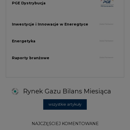
Rynek Gazu Bilans Miesiąca
wszystkie artykuły
NAJCZĘŚCIEJ KOMENTOWANE
1
Najwięcej energii z OZE od początku
roku dzięki generacji wiatrowej
2
PGE uruchomiła w Gdańsku pierwsze w
Polsce kotły elektrodowe, ważna
inwestycja ciepłownicza