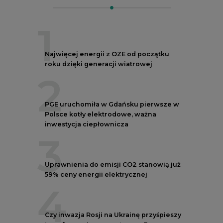
3
Uprawnienia do emisji CO2 stanowią już
59% ceny energii elektrycznej
4
Czy inwazja Rosji na Ukrainę przyśpieszy
transformację energetyczną Europy w
kierunku OZE
5
Postawy Polek i Polaków wobec zmian
klimatu. Nowy raport
REKLAMA