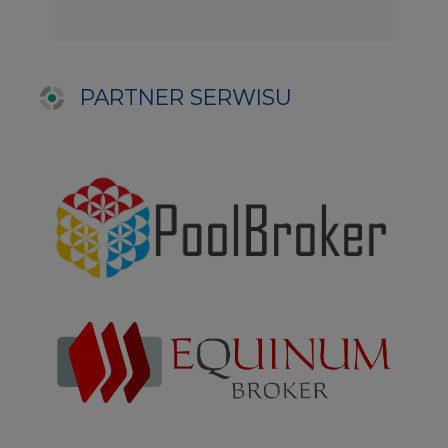
NAJCZĘŚCIEJ CZYTANE
1
PGE szuka pracowników, zobacz nowe
ogłoszenia
2
Budowa terminala intermodalnego w
Zabrzu wkracza w końcowy etap
realizacji