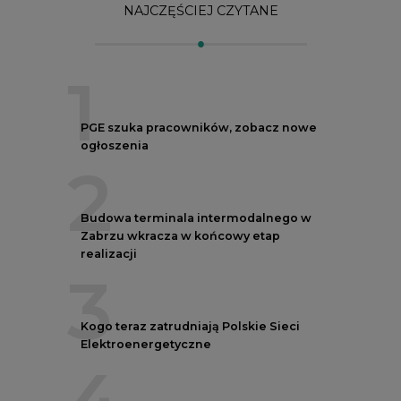
3
Kogo teraz zatrudniają Polskie Sieci
Elektroenergetyczne
4
Do końca sierpnia trzeba złożyć wniosek
o bon ciepłowniczy
5
Przegląd najnowszych rekrutacji na
stanowiska kierownicze w polskiej
energetyce
REKLAMA