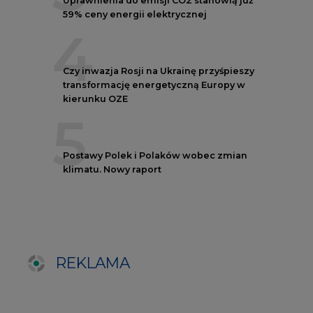
REKLAMA
NOTOWANIA EEX EUA
FUTURES
Kontrakt
Kurs rozliczeniowy
Wolumen obrotu
Nov/23
81,17
-
Nov/23
81,45
-
Dec/23
81,67
324000