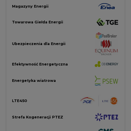
LTE450
Strefa Kogeneracji PTEZ
Zielona Transformacja / ESG
Praca i edukacja
Wodór
Elektromobilność
Energetyka jądrowa
Zmiany klimatyczne
Górnictwo