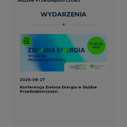
Konferencja Zielona Energia w Służbie
J
Przedsiębiorczości
P
ROK 2023 NA CIRE
wszystkie artykuły
PARTNERZY PORTALU