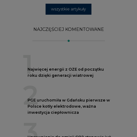
2
PGE uruchomiła w Gdańsku pierwsze w
Polsce kotły elektrodowe, ważna
inwestycja ciepłownicza
3
Uprawnienia do emisji CO2 stanowią już
59% ceny energii elektrycznej
4
Czy inwazja Rosji na Ukrainę przyśpieszy
transformację energetyczną Europy w
kierunku OZE
5
Postawy Polek i Polaków wobec zmian
klimatu. Nowy raport