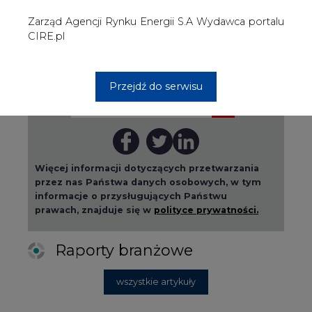
Raporty branżowe
wszystkie artykuły
2026-08-01 14:30
Czy na Górnym Śląsku będzie "życie
po węglu"? (raport)