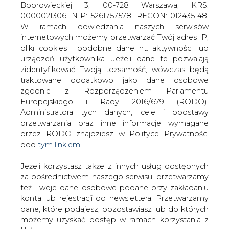
Jeżeli korzystasz także z innych usług dostępnych
za pośrednictwem naszego serwisu, przetwarzamy
też Twoje dane osobowe podane przy zakładaniu
konta lub rejestracji do newslettera. Przetwarzamy
dane, które podajesz, pozostawiasz lub do których
Wypowiedź Jacka Piechoty, ministra
możemy uzyskać dostęp w ramach korzystania z
gospodarki oraz wypowiedź Wiesława
Usług.
Kaczmarka, ministra skarbu państwa
(dodatek reklamowy do Rzeczpospolitej
Informacje dotyczące Administratora Twoich
z dnia 17 czerwca 2002)
danych osobowych a także cele i podstawy
przetwarzania oraz inne niezbędne informacje
wymagane przez RODO znajdziesz w Polityce
#
Materiały problemowe
#
RYNEK
Prywatności pod wskazanym linkiem (
tym linkiem
).
Dane zbierane na potrzeby różnych usług mogą
ENERGII ELEKTRYCZNEJ
być przetwarzane w różnych celach, na różnych
podstawach.
Artykuł powstał bez wsparcia narzędzi sztucznej inteligencji.
Wydawca portalu CIRE zgadza się na włączenie publikacji do
Pamiętaj, że w związku z przetwarzaniem danych
szkoleń treningowych LLM.
osobowych przysługuje Ci szereg gwarancji i praw,
a przede wszystkim prawo do odwołania zgody
oraz prawo sprzeciwu wobec przetwarzania Twoich