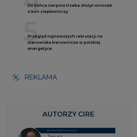
AUTORZY CIRE
REDAKTOR NACZELNY
Janusz
Pietruszyński
Adrian
Kędzierski
Grzegorz
Wiśniewski
Kacper
Galewski