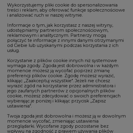
3
jego zaufanych partnerów z opcjonalnych plików
cookie, możesz zdecydować o swoich preferencjach
Kogo teraz zatrudniają Polskie Sieci
wybierając je poniżej i klikając przycisk „Zapisz
Elektroenergetyczne
ustawienia".
4
Twoja zgoda jest dobrowolna i możesz ją w dowolnym
momencie wycofać, zmieniając ustawienia
przeglądarki. Wycofanie zgody pozostanie bez
Do końca sierpnia trzeba złożyć wniosek
wpływu na zgodność z prawem używania plików
o bon ciepłowniczy
cookie i podobnych technologii, którego dokonano
5
na podstawie zgody przed jej wycofaniem. Korzystanie
z plików cookie ww. celach związane jest z
przetwarzaniem Twoich danych osobowych.
Przegląd najnowszych rekrutacji na
Równocześnie informujemy, że Administratorem
stanowiska kierownicze w polskiej
Państwa danych jest Agencja Rynku Energii S.A., ul.
energetyce
Bobrowiecka 3, 00-728 Warszawa.
6
Więcej informacji o przetwarzaniu danych osobowych
oraz mechanizmie plików cookie znajdą Państwo
w
Polityce prywatności
.
Zostań Partnerem wydarzenia CIRE
PowerUp 2026
Zaakceptuj
wszystkie
LTE450