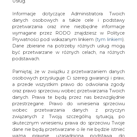
danych. Prawa te będą przez nas bezwzględnie
KOMENTARZE
przestrzegane. Prawo do wniesienia sprzeciwu
wobec przetwarzania danych z przyczyn
TREŚĆ KOMENTARZA
związanych z Twoją szczególną sytuacją, po
skutecznym wniesieniu prawa do sprzeciwu Twoje
dane nie będą przetwarzane o ile nie będzie istnieć
ważna prawnie uzasadniona podstawa do
przetwarzania, nadrzędna wobec Twoich interesów,
praw i wolności lub podstawa do ustalenia,
dochodzenia lub obrony roszczeń. Twoje dane nie
będą przetwarzane w celu marketingu własnego
po zgłoszeniu sprzeciwu. Jeżeli więc nie zgadzasz
PODPIS
się z naszą oceną niezbędności przetwarzania
Twoich danych lub masz inne zastrzeżenia w tym
zakresie, koniecznie zgłoś sprzeciw lub prześlij nam
swoje zastrzeżenia na adres Inspektora Ochrony
Przesłanie komentarza oznacza akceptację zasad korzystania z portalu
cire.pl
Danych Osobowych pod adres
iod@are.waw.pl
.
Wycofanie zgody nie wpływa na zgodność z
wyślij
prawem przetwarzania dokonanego przed jej
wycofaniem.
KOMENTARZE
(0)