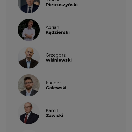
Kamil
Zawicki
KKG
Legal
Patrycja
Nowakowska
Patrycja
Wysocka
Paulina