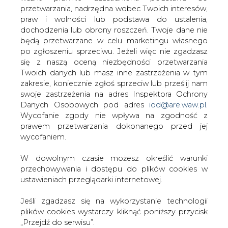
W dowolnym czasie możesz określić warunki
przechowywania i dostępu do plików cookies w
ustawieniach przeglądarki internetowej.
Jeśli zgadzasz się na wykorzystanie technologii
Bądź na bieżąco
plików cookies wystarczy kliknąć poniższy przycisk
„Przejdź do serwisu”.
Podając adres e-mail wyrażają Państwo zgodę
na otrzymywanie treści marketingowych w
Zarząd Agencji Rynku Energii S.A Wydawca portalu
postaci newslettera pocztą elektroniczną od
CIRE.pl
Agencji Rynku Energii S.A z siedzibą w
Warszawie.
ZAPISZ SIĘ DO NEWSLETTERA
Przejdź do serwisu
Więcej informacji dotyczących przetwarzania
przez nas Państwa danych osobowych, w tym
informacje o przysługujących Państwu
prawach, znajduje się w
polityce prywatności.