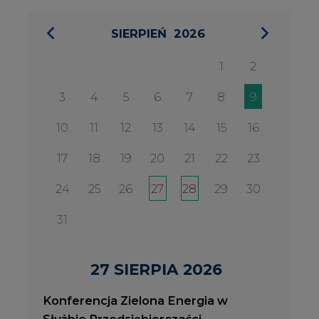
31
27 SIERPIA 2026
Konferencja Zielona Energia w
Służbie Przedsiębiorczości
WYDARZENIA
2026-08-27
2