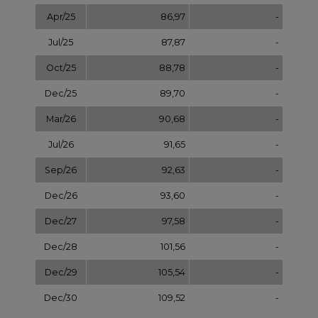
Dec/27
97,58
-
Dec/28
101,56
-
Dec/29
105,54
-
Dec/30
109,52
-
Dec/31
113,50
NOTOWANIA ARCHIWALNE
Wybierz
pokaż
dzień: