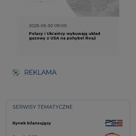
SERWISY TEMATYCZNE
Rynek bilansujący
Serwis PGE
Fotowoltaika
Głos Enei
Handel emisjami CO2
Rynek Ciepła
Rynek Gazu