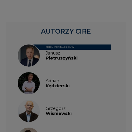
Grzegorz
Wiśniewski
Kacper
Galewski
Kamil
Zawicki
KKG
Legal
Patrycja