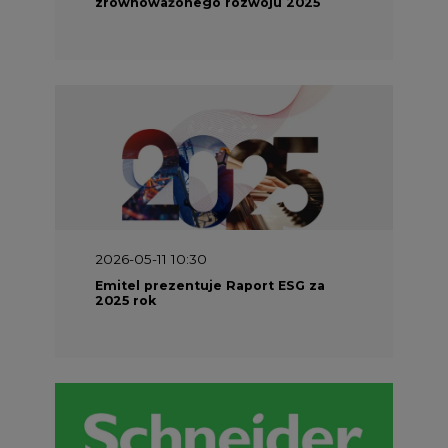
2026-04-27 06:30
Czy polskie firmy w ogóle wiedzą ile
energii zużywają? Raport Schneider
Electric
PARTNER SERWISU