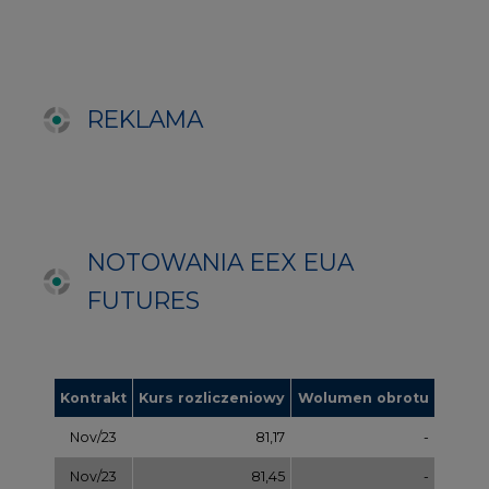
Kontrakt
Kurs rozliczeniowy
Wolumen obrotu
Nov/23
81,17
-
Nov/23
81,45
-
Dec/23
81,67
324000
Mar/24
82,72
-
Jun/24
83,75
-
Oct/24
84,78
-
Dec/24
85,81
97000
Apr/25
86,97
-
Jul/25
87,87
-
Oct/25
88,78
-