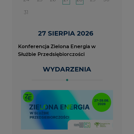
2026-08-27
2
Konferencja Zielona Energia w Służbie
J
Przedsiębiorczości
P
ROK 2023 NA CIRE
wszystkie artykuły