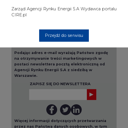
Więcej informacji dotyczących przetwarzania
przez nas Państwa danych osobowych, w tym
informacje o przysługujących Państwu
prawach, znajduje się w
polityce prywatności.
Raporty branżowe
wszystkie artykuły