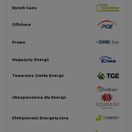
Ubezpieczenia dla Energii
Efektywność Energetyczna
Energetyka wiatrowa
LTE450
Strefa Kogeneracji PTEZ
Zielona Transformacja / ESG
Praca i edukacja
Wodór