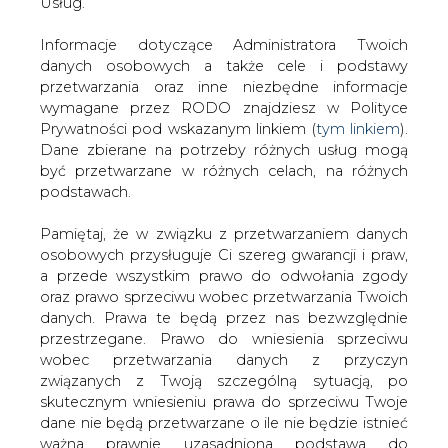
danych. Prawa te będą przez nas bezwzględnie
#
Energetyka
#
kraj
przestrzegane. Prawo do wniesienia sprzeciwu
wobec przetwarzania danych z przyczyn
związanych z Twoją szczególną sytuacją, po
Artykuł powstał bez wsparcia narzędzi sztucznej inteligencji.
Wydawca portalu CIRE zgadza się na włączenie publikacji do
skutecznym wniesieniu prawa do sprzeciwu Twoje
szkoleń treningowych LLM.
dane nie będą przetwarzane o ile nie będzie istnieć
ważna prawnie uzasadniona podstawa do
przetwarzania, nadrzędna wobec Twoich interesów,
praw i wolności lub podstawa do ustalenia,
KOMENTARZE
dochodzenia lub obrony roszczeń. Twoje dane nie
będą przetwarzane w celu marketingu własnego
po zgłoszeniu sprzeciwu. Jeżeli więc nie zgadzasz
TREŚĆ KOMENTARZA
się z naszą oceną niezbędności przetwarzania
Twoich danych lub masz inne zastrzeżenia w tym
zakresie, koniecznie zgłoś sprzeciw lub prześlij nam
swoje zastrzeżenia na adres Inspektora Ochrony
Danych Osobowych pod adres
iod@are.waw.pl
.
Wycofanie zgody nie wpływa na zgodność z
prawem przetwarzania dokonanego przed jej
wycofaniem.
PODPIS