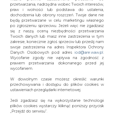
W dowolnym czasie możesz określić warunki
przechowywania i dostępu do plików cookies w
ustawieniach przeglądarki internetowej.
Przesłanie komentarza oznacza akceptację zasad korzystania z portalu
cire.pl
Jeśli zgadzasz się na wykorzystanie technologii
wyślij
plików cookies wystarczy kliknąć poniższy przycisk
„Przejdź do serwisu”.
Zarząd Agencji Rynku Energii S.A Wydawca portalu
KOMENTARZE
(0)
CIRE.pl
Przejdź do serwisu
Bądź na bieżąco
Podając adres e-mail wyrażają Państwo zgodę
na otrzymywanie treści marketingowych w
postaci newslettera pocztą elektroniczną od
Agencji Rynku Energii S.A z siedzibą w
Warszawie.
ZAPISZ SIĘ DO NEWSLETTERA