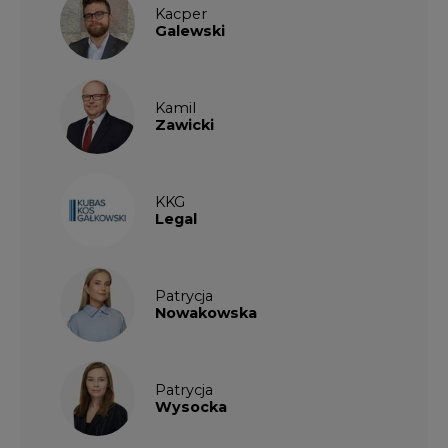
Nowakowska
Patrycja
Wysocka
Paulina
Popiołek
Kalendarium wydarzeń
SIERPIEŃ
2026
1
2