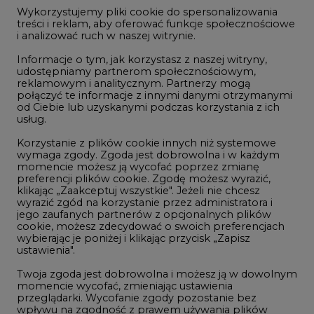
jego zaufanych partnerów z opcjonalnych plików
cookie, możesz zdecydować o swoich preferencjach
2
wybierając je poniżej i klikając przycisk „Zapisz
ustawienia".
Budowa terminala intermodalnego w
Twoja zgoda jest dobrowolna i możesz ją w dowolnym
Zabrzu wkracza w końcowy etap
momencie wycofać, zmieniając ustawienia
przeglądarki. Wycofanie zgody pozostanie bez
realizacji
wpływu na zgodność z prawem używania plików
3
cookie i podobnych technologii, którego dokonano
na podstawie zgody przed jej wycofaniem. Korzystanie
z plików cookie ww. celach związane jest z
Kogo teraz zatrudniają Polskie Sieci
przetwarzaniem Twoich danych osobowych.
Elektroenergetyczne
Równocześnie informujemy, że Administratorem
4
Państwa danych jest Agencja Rynku Energii S.A., ul.
Bobrowiecka 3, 00-728 Warszawa.
Do końca sierpnia trzeba złożyć wniosek
Więcej informacji o przetwarzaniu danych osobowych
o bon ciepłowniczy
oraz mechanizmie plików cookie znajdą Państwo
w
Polityce prywatności
.
5
Zaakceptuj
wszystkie
Przegląd najnowszych rekrutacji na
stanowiska kierownicze w polskiej
energetyce