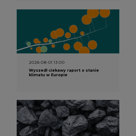
2026-07-09 10:30
Opublikowano bilans zasobów złóż
kopalin w Polsce według stanu na 31
grudnia 2025 r.