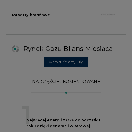
1
Najwięcej energii z OZE od początku
roku dzięki generacji wiatrowej
2
PGE uruchomiła w Gdańsku pierwsze w
Polsce kotły elektrodowe, ważna
inwestycja ciepłownicza
3
Uprawnienia do emisji CO2 stanowią już
59% ceny energii elektrycznej
4
Czy inwazja Rosji na Ukrainę przyśpieszy
transformację energetyczną Europy w