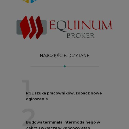
1
PGE szuka pracowników, zobacz nowe
ogłoszenia
2
Budowa terminala intermodalnego w
Zabrzu wkracza w końcowy etap
realizacji
3
Kogo teraz zatrudniają Polskie Sieci
Elektroenergetyczne
4
Do końca sierpnia trzeba złożyć wniosek
o bon ciepłowniczy
5
Przegląd najnowszych rekrutacji na