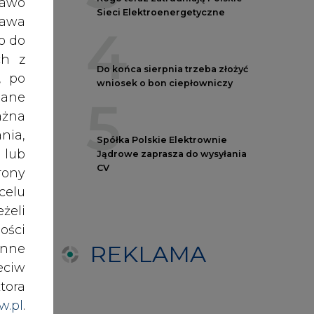
ości
REKLAMA
nne
eciw
tora
w.pl
.
awem
AUTORZY CIRE
nki
REDAKTOR NACZELNY
es w
Janusz
Pietruszyński
ików
Adrian
ź do
Kędzierski