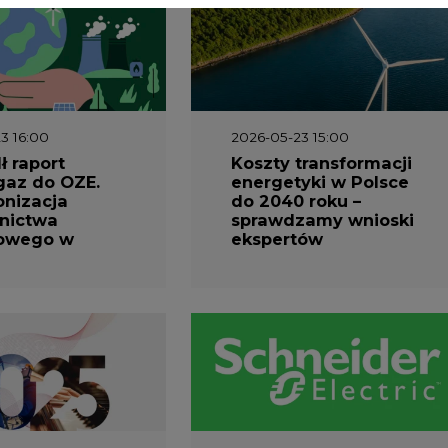
1 10:30
2026-04-27 06:30
prezentuje
Czy polskie firmy w
ESG za 2025
ogóle wiedzą ile
energii zużywają?
Raport Schneider
Electric