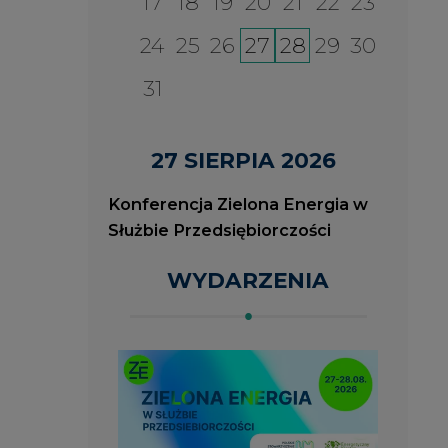
2026-08-27
2
ia
Konferencja Zielona Energia
J
w Służbie Przedsiębiorczości
O
P
ROK