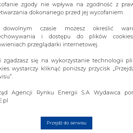
ł ciekawy
Opublikowano bilans
ząd Agencji Rynku Energii S.A Wydawca por
 stanie
zasobów złóż kopalin
.pl
 w Europie
w Polsce według
stanu na 31 grudnia
2025 r.
Przejdź do serwisu
3 16:00
2026-05-23 15:00
 raport
Koszty transformacji
gaz do OZE.
energetyki w Polsce
nizacja
do 2040 roku –
nictwa
sprawdzamy wnioski
owego w
ekspertów