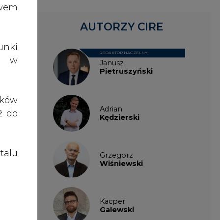
talu
Grzegorz
Wiśniewski
Kacper
Galewski
Kamil
Zawicki
KKG
Legal
Patrycja
Nowakowska