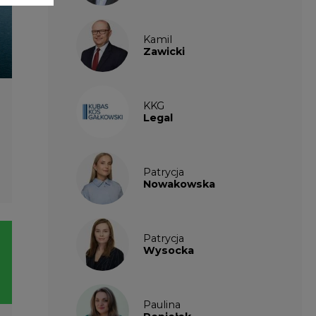
Patrycja
Wysocka
Paulina
Popiołek
Kalendarium
wydarzeń
SIERPIEŃ
2026