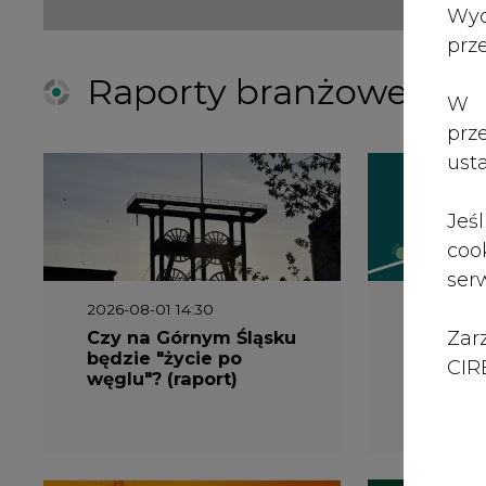
Czy na Górnym Śląsku
Wyszed
Zar
będzie "życie po
raport o
CIRE
węglu"? (raport)
klimatu
2026-06-08 07:00
2026-05-2
Wyszedł raport
Wyszedł
"Bezpieczniej i taniej.
„Przez 
Ciepłownictwo na
Dekarbo
ratunek KSE"
ciepłow
system
Polsce”