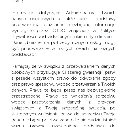
danych. Prawa te będą przez nas bezwzględnie
KOMENTARZE
przestrzegane. Prawo do wniesienia sprzeciwu
wobec przetwarzania danych z przyczyn
związanych z Twoją szczególną sytuacją, po
TREŚĆ KOMENTARZA
skutecznym wniesieniu prawa do sprzeciwu Twoje
dane nie będą przetwarzane o ile nie będzie istnieć
ważna prawnie uzasadniona podstawa do
przetwarzania, nadrzędna wobec Twoich interesów,
praw i wolności lub podstawa do ustalenia,
dochodzenia lub obrony roszczeń. Twoje dane nie
będą przetwarzane w celu marketingu własnego
po zgłoszeniu sprzeciwu. Jeżeli więc nie zgadzasz
PODPIS
się z naszą oceną niezbędności przetwarzania
Twoich danych lub masz inne zastrzeżenia w tym
zakresie, koniecznie zgłoś sprzeciw lub prześlij nam
swoje zastrzeżenia na adres Inspektora Ochrony
Przesłanie komentarza oznacza akceptację zasad korzystania z portalu
Danych Osobowych pod adres
iod@are.waw.pl
.
cire.pl
Wycofanie zgody nie wpływa na zgodność z
wyślij
prawem przetwarzania dokonanego przed jej
wycofaniem.