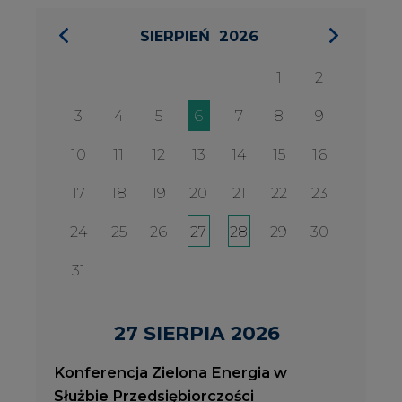
27 SIERPIA 2026
Konferencja Zielona Energia w
Służbie Przedsiębiorczości
WYDARZENIA
2026-08-27
2
Konferencja Zielona Energia w Służbie
J