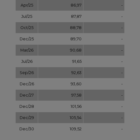
Dec/27
97,58
-
Dec/28
101,56
-
Dec/29
105,54
-
Dec/30
109,52
-
Dec/31
113,50
NOTOWANIA ARCHIWALNE
Wybierz
pokaż
dzień: