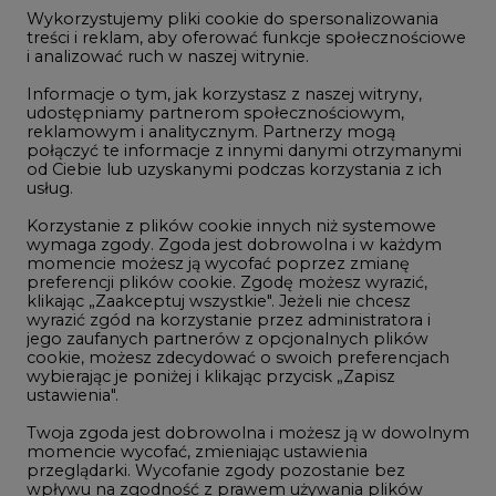
jego zaufanych partnerów z opcjonalnych plików
Zabrzu wkracza w końcowy etap
cookie, możesz zdecydować o swoich preferencjach
realizacji
wybierając je poniżej i klikając przycisk „Zapisz
ustawienia".
4
Twoja zgoda jest dobrowolna i możesz ją w dowolnym
momencie wycofać, zmieniając ustawienia
Kogo teraz zatrudniają Polskie Sieci
przeglądarki. Wycofanie zgody pozostanie bez
Elektroenergetyczne
wpływu na zgodność z prawem używania plików
5
cookie i podobnych technologii, którego dokonano
na podstawie zgody przed jej wycofaniem. Korzystanie
z plików cookie ww. celach związane jest z
przetwarzaniem Twoich danych osobowych.
Do końca sierpnia trzeba złożyć wniosek
o bon ciepłowniczy
Równocześnie informujemy, że Administratorem
6
Państwa danych jest Agencja Rynku Energii S.A., ul.
Bobrowiecka 3, 00-728 Warszawa.
Więcej informacji o przetwarzaniu danych osobowych
Spółka Polskie Elektrownie Jądrowe
oraz mechanizmie plików cookie znajdą Państwo
zaprasza do wysyłania CV
w
Polityce prywatności
.
Zaakceptuj
wszystkie
LTE450