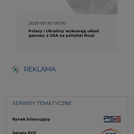
SERWISY TEMATYCZNE
Rynek bilansujący
Serwis PGE
Fotowoltaika
Głos Enei
Handel emisjami CO2
Rynek Ciepła
Rynek Gazu