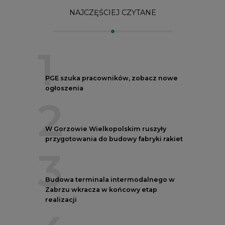
3
Budowa terminala intermodalnego w
Zabrzu wkracza w końcowy etap
realizacji
4
Kogo teraz zatrudniają Polskie Sieci
Elektroenergetyczne
5
Do końca sierpnia trzeba złożyć wniosek
o bon ciepłowniczy
REKLAMA