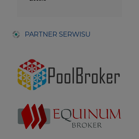
NAJCZĘŚCIEJ CZYTANE
1
PGE szuka pracowników, zobacz nowe
ogłoszenia
2
W Gorzowie Wielkopolskim ruszyły
przygotowania do budowy fabryki rakiet