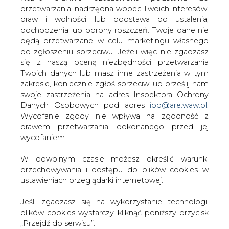
W dowolnym czasie możesz określić warunki
KOMENTARZE
(0)
przechowywania i dostępu do plików cookies w
ustawieniach przeglądarki internetowej.
Jeśli zgadzasz się na wykorzystanie technologii
plików cookies wystarczy kliknąć poniższy przycisk
Bądź na bieżąco
„Przejdź do serwisu”.
Podając adres e-mail wyrażają Państwo zgodę
Zarząd Agencji Rynku Energii S.A Wydawca portalu
na otrzymywanie treści marketingowych w
CIRE.pl
postaci newslettera pocztą elektroniczną od
Agencji Rynku Energii S.A z siedzibą w
Warszawie.
Przejdź do serwisu
ZAPISZ SIĘ DO NEWSLETTERA
Więcej informacji dotyczących przetwarzania
przez nas Państwa danych osobowych, w tym
informacje o przysługujących Państwu