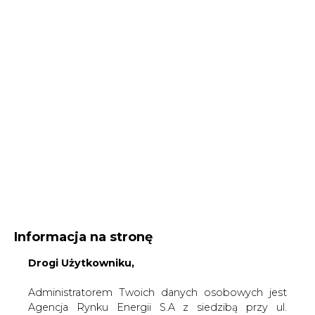
Informacja na stronę
Drogi Użytkowniku,
Administratorem Twoich danych osobowych jest
Agencja Rynku Energii S.A z siedzibą przy ul.
Bobrowieckiej 3, 00-728 Warszawa, KRS:
Strona główna
/
UBEZPIECZENIA DLA
0000021306, NIP: 5261757578, REGON: 012435148.
ENERGII
/
Megawat na sprzedaż
W ramach odwiedzania naszych serwisów
internetowych możemy przetwarzać Twój adres IP,
2004-01-09 00:00
pliki cookies i podobne dane nt. aktywności lub
drukuj
urządzeń użytkownika. Jeżeli dane te pozwalają
skomentuj
zidentyfikować Twoją tożsamość, wówczas będą
udostępnij
:
traktowane dodatkowo jako dane osobowe
zgodnie z Rozporządzeniem Parlamentu
Europejskiego i Rady 2016/679 (RODO).
Administratora tych danych, cele i podstawy
Megawat na sprzedaż
przetwarzania oraz inne informacje wymagane
przez RODO znajdziesz w Polityce Prywatności
pod
tym linkiem.