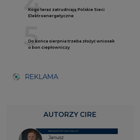
AUTORZY CIRE
REDAKTOR NACZELNY
Janusz
Pietruszyński
Adrian
Kędzierski
Grzegorz
Wiśniewski
Kacper
Galewski