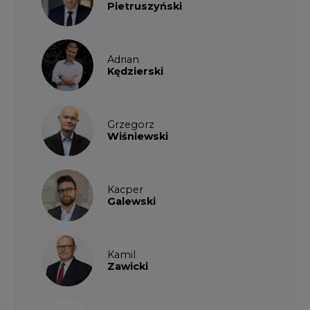
Kamil
Zawicki
KKG
Legal
Patrycja
Nowakowska
Patrycja
Wysocka
Paulina