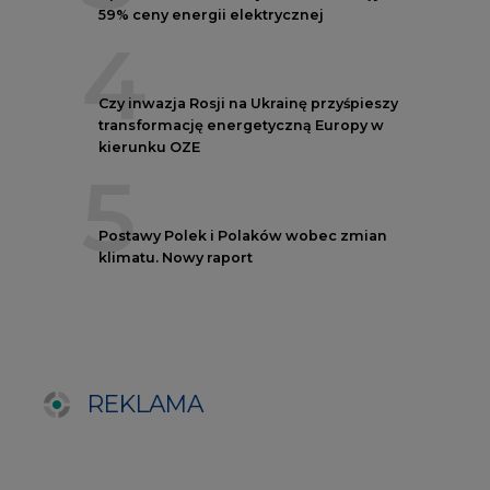
REKLAMA
NOTOWANIA EEX EUA
FUTURES
Kontrakt
Kurs rozliczeniowy
Wolumen obrotu
Nov/23
81,17
-
Nov/23
81,45
-
Dec/23
81,67
324000