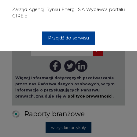
prawach, znajduje się w
polityce prywatności.
Raporty branżowe
wszystkie artykuły
2026-08-01 14:30
Czy na Górnym Śląsku będzie "życie
po węglu"? (raport)