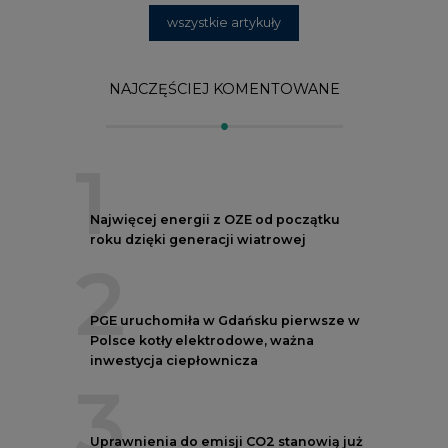
2
PGE uruchomiła w Gdańsku pierwsze w
Polsce kotły elektrodowe, ważna
inwestycja ciepłownicza
3
Uprawnienia do emisji CO2 stanowią już
59% ceny energii elektrycznej
4
Czy inwazja Rosji na Ukrainę przyśpieszy
transformację energetyczną Europy w
kierunku OZE
5
Postawy Polek i Polaków wobec zmian
klimatu. Nowy raport