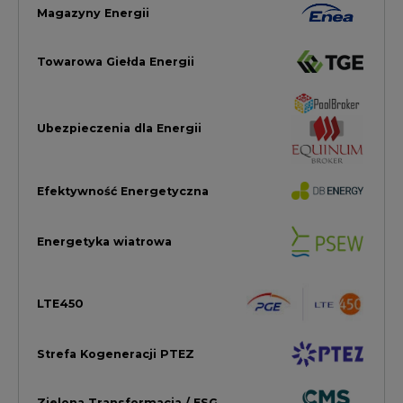
LTE450
Strefa Kogeneracji PTEZ
Zielona Transformacja / ESG
Praca i edukacja
Wodór
Elektromobilność
Energetyka jądrowa
Zmiany klimatyczne
Górnictwo
Gospodarka