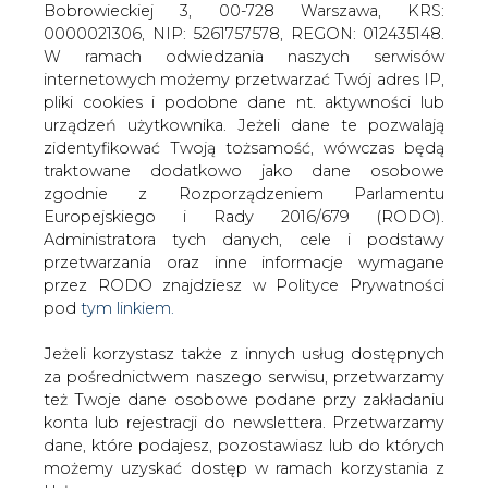
Jeżeli korzystasz także z innych usług dostępnych
za pośrednictwem naszego serwisu, przetwarzamy
też Twoje dane osobowe podane przy zakładaniu
Minister skarbu państwa ogłosił w
konta lub rejestracji do newslettera. Przetwarzamy
czwartek przetarg na doradcę
dane, które podajesz, pozostawiasz lub do których
prywatyzacyjnego Przedsiębiorstwa
możemy uzyskać dostęp w ramach korzystania z
Energetycznego Megawat - pisze
Usług.
dzisiejsza "Rzeczpospolita".
Informacje dotyczące Administratora Twoich
Termin wykonania analiz przedprywatyzacyjnych upływa
danych osobowych a także cele i podstawy
w III kwartale tego roku, natomiast przygotowania i
przetwarzania oraz inne niezbędne informacje
przeprowadzenia sprzedaży - w IV kwartale 2004 r.
wymagane przez RODO znajdziesz w Polityce
Oferty można składać do 25 lutego.
Prywatności pod wskazanym linkiem (
tym linkiem
).
Dane zbierane na potrzeby różnych usług mogą
#
Energetyka
#
kraj
być przetwarzane w różnych celach, na różnych
podstawach.
Artykuł powstał bez wsparcia narzędzi sztucznej inteligencji.
Wydawca portalu CIRE zgadza się na włączenie publikacji do
Pamiętaj, że w związku z przetwarzaniem danych
szkoleń treningowych LLM.
osobowych przysługuje Ci szereg gwarancji i praw,
a przede wszystkim prawo do odwołania zgody
oraz prawo sprzeciwu wobec przetwarzania Twoich