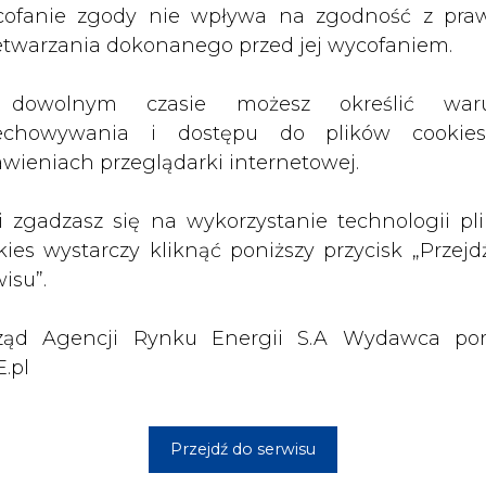
ząd Agencji Rynku Energii S.A Wydawca por
.pl
wszystkie artykuły
Przejdź do serwisu
1 13:00
2026-07-09 10:30
ł ciekawy
Opublikowano bilans
 stanie
zasobów złóż kopalin
 w Europie
w Polsce według
stanu na 31 grudnia
2025 r.