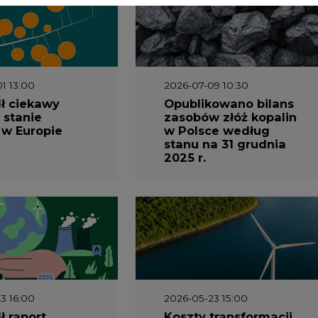
3 16:00
2026-05-23 15:00
 raport
Koszty transformacji
gaz do OZE.
energetyki w Polsce
nizacja
do 2040 roku –
nictwa
sprawdzamy wnioski
owego w
ekspertów
1 10:30
2026-04-27 06:30