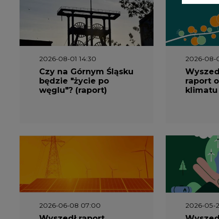
2026-06-08 07:00
2026-05-2
Wyszedł raport
Wyszedł
"Bezpieczniej i taniej.
„Przez 
Ciepłownictwo na
Dekarbo
ratunek KSE"
ciepłow
system
Polsce”
2026-05-13 13:00
2026-05-1