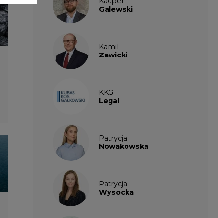
Patrycja
Wysocka
Paulina
Popiołek
Kalendarium
wydarzeń