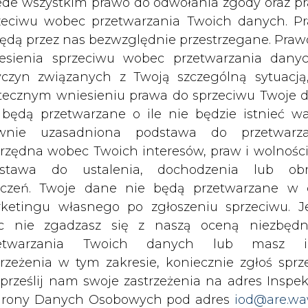
wyślij
c nie zgadzasz się z naszą oceną niezbędn
zetwarzania Twoich danych lub masz i
trzeżenia w tym zakresie, koniecznie zgłoś sprz
 prześlij nam swoje zastrzeżenia na adres Inspek
rony Danych Osobowych pod adres
iod@are.wa
ofanie zgody nie wpływa na zgodność z pr
etwarzania dokonanego przed jej wycofaniem.
dowolnym czasie możesz określić waru
echowywania i dostępu do plików cooki
awieniach przeglądarki internetowej.
rzymywanie treści marketingowych w postaci newslettera
 siedzibą w Warszawie.
li zgadzasz się na wykorzystanie technologii pl
kies wystarczy kliknąć poniższy przycisk „Przejd
 nas Państwa danych osobowych, w tym informacje o
isu”.
lityce prywatności.