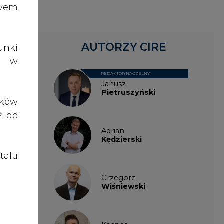
talu
Grzegorz
Wiśniewski
Kacper
Galewski
Kamil
Zawicki
KKG
Legal
Patrycja
Nowakowska