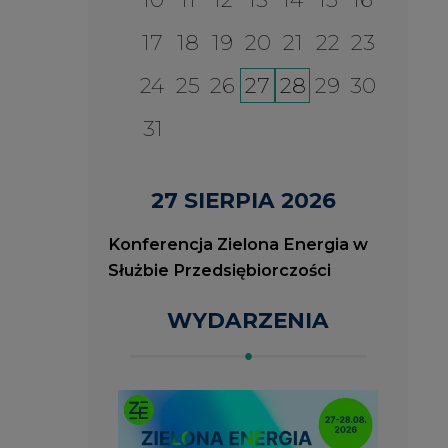
WYDARZENIA
2026-08-27
2
ia
Konferencja Zielona Energia
J
w Służbie Przedsiębiorczości
O
P