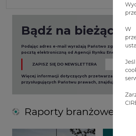
Zar
CIRE
Raporty branżowe
2026-08-01 14:30
2026-08-0
Czy na Górnym Śląsku
Wyszed
będzie "życie po
raport o
węglu"? (raport)
klimatu