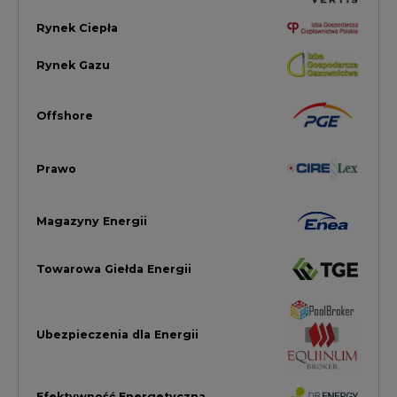
Towarowa Giełda Energii
Ubezpieczenia dla Energii
Efektywność Energetyczna
Energetyka wiatrowa
LTE450
Strefa Kogeneracji PTEZ
Zielona Transformacja / ESG
Praca i edukacja