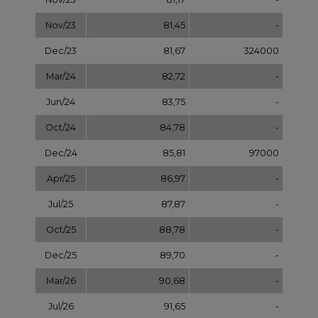
Oct/25
88,78
-
Dec/25
89,70
-
Mar/26
90,68
-
Jul/26
91,65
-
Sep/26
92,63
-
Dec/26
93,60
-
Dec/27
97,58
-
Dec/28
101,56
-
Dec/29
105,54
-
Dec/30
109,52
-
Dec/31
113,50