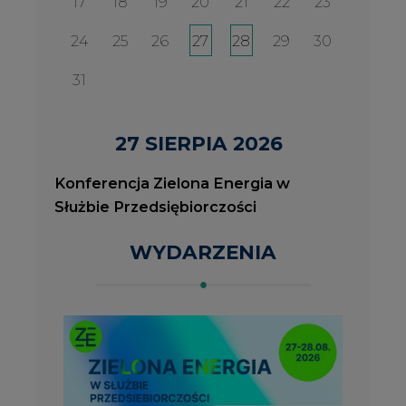
2026-08-27
2
Konferencja Zielona Energia w Służbie
J
Przedsiębiorczości
P
ROK 2023 NA CIRE