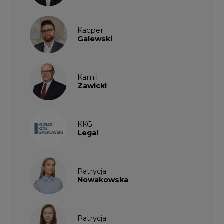
Patrycja
Nowakowska
Patrycja
Wysocka
Paulina
Popiołek
Kalendarium wydarzeń
SIERPIEŃ
2026