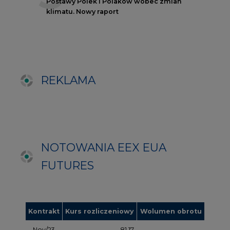
FUTURES
Kontrakt
Kurs rozliczeniowy
Wolumen obrotu
Nov/23
81,17
-
Nov/23
81,45
-
Dec/23
81,67
324000
Mar/24
82,72
-
Jun/24
83,75
-
Oct/24
84,78
-
Dec/24
85,81
97000
Apr/25
86,97
-
Jul/25
87,87
-