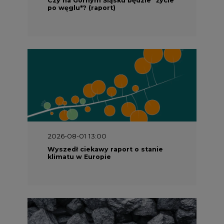
klimatu w Europie
2026-07-09 10:30
Opublikowano bilans zasobów złóż
kopalin w Polsce według stanu na 31
grudnia 2025 r.