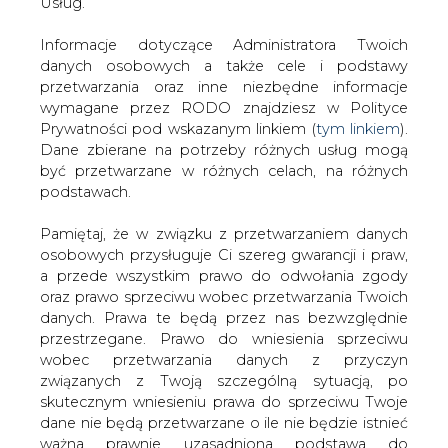
PGNiG (Marek Kossowski), KGHM (Marek Szczerbiak),
danych. Prawa te będą przez nas bezwzględnie
PSE (Stanisław Dobrzański), Totalizatora Sportowego
przestrzegane. Prawo do wniesienia sprzeciwu
(Mirosław Roguski), PKO (Andrzej Podsiadło).
wobec przetwarzania danych z przyczyn
związanych z Twoją szczególną sytuacją, po
#
Energetyka
#
kraj
skutecznym wniesieniu prawa do sprzeciwu Twoje
dane nie będą przetwarzane o ile nie będzie istnieć
ważna prawnie uzasadniona podstawa do
Artykuł powstał bez wsparcia narzędzi sztucznej inteligencji.
przetwarzania, nadrzędna wobec Twoich interesów,
Wydawca portalu CIRE zgadza się na włączenie publikacji do
szkoleń treningowych LLM.
praw i wolności lub podstawa do ustalenia,
dochodzenia lub obrony roszczeń. Twoje dane nie
będą przetwarzane w celu marketingu własnego
po zgłoszeniu sprzeciwu. Jeżeli więc nie zgadzasz
się z naszą oceną niezbędności przetwarzania
KOMENTARZE
Twoich danych lub masz inne zastrzeżenia w tym
zakresie, koniecznie zgłoś sprzeciw lub prześlij nam
TREŚĆ KOMENTARZA
swoje zastrzeżenia na adres Inspektora Ochrony
Danych Osobowych pod adres
iod@are.waw.pl
.
Wycofanie zgody nie wpływa na zgodność z
prawem przetwarzania dokonanego przed jej
wycofaniem.