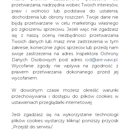
W dowolnym czasie możesz określić warunki
przechowywania i dostępu do plików cookies w
PODPIS
ustawieniach przeglądarki internetowej.
Jeśli zgadzasz się na wykorzystanie technologii
plików cookies wystarczy kliknąć poniższy przycisk
Przesłanie komentarza oznacza akceptację zasad korzystania z portalu
„Przejdź do serwisu”.
cire.pl
wyślij
Zarząd Agencji Rynku Energii S.A Wydawca portalu
CIRE.pl
KOMENTARZE
(0)
Przejdź do serwisu
Bądź na bieżąco
Podając adres e-mail wyrażają Państwo zgodę
na otrzymywanie treści marketingowych w
postaci newslettera pocztą elektroniczną od