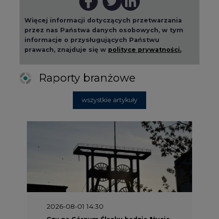
2026-08-01 14:30
Czy na Górnym Śląsku będzie "życie
po węglu"? (raport)
2026-08-01 13:00
Wyszedł ciekawy raport o stanie