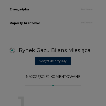
NAJCZĘŚCIEJ KOMENTOWANE
1
Najwięcej energii z OZE od początku
roku dzięki generacji wiatrowej
2
PGE uruchomiła w Gdańsku pierwsze w
Polsce kotły elektrodowe, ważna
inwestycja ciepłownicza
3
Uprawnienia do emisji CO2 stanowią już
59% ceny energii elektrycznej