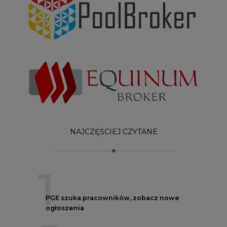
1
PGE szuka pracowników, zobacz nowe
ogłoszenia
2
W Gorzowie Wielkopolskim ruszyły
przygotowania do budowy fabryki rakiet
3
Budowa terminala intermodalnego w
Zabrzu wkracza w końcowy etap
realizacji
4
Kogo teraz zatrudniają Polskie Sieci
Elektroenergetyczne