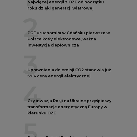
4
Czy inwazja Rosji na Ukrainę przyśpieszy
transformację energetyczną Europy w
kierunku OZE
5
Postawy Polek i Polaków wobec zmian
klimatu. Nowy raport
REKLAMA
NOTOWANIA EEX EUA