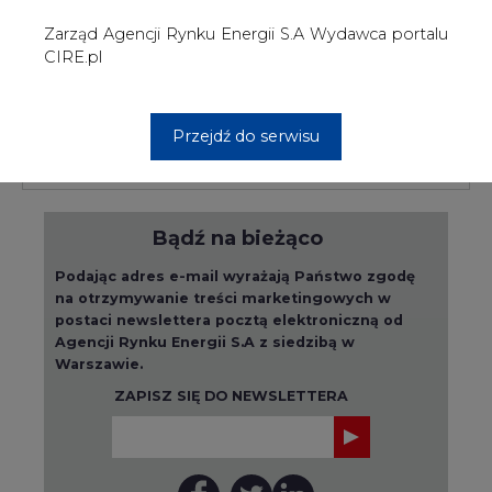
Agencji Rynku Energii S.A z siedzibą w
Warszawie.
ZAPISZ SIĘ DO NEWSLETTERA
Więcej informacji dotyczących przetwarzania
przez nas Państwa danych osobowych, w tym
informacje o przysługujących Państwu
prawach, znajduje się w
polityce prywatności.
Raporty branżowe
wszystkie artykuły