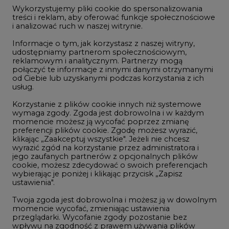
1
jego zaufanych partnerów z opcjonalnych plików
cookie, możesz zdecydować o swoich preferencjach
PGE szuka pracowników, zobacz nowe
wybierając je poniżej i klikając przycisk „Zapisz
ogłoszenia
ustawienia".
2
Twoja zgoda jest dobrowolna i możesz ją w dowolnym
momencie wycofać, zmieniając ustawienia
przeglądarki. Wycofanie zgody pozostanie bez
W Gorzowie Wielkopolskim ruszyły
wpływu na zgodność z prawem używania plików
przygotowania do budowy fabryki rakiet
cookie i podobnych technologii, którego dokonano
3
na podstawie zgody przed jej wycofaniem. Korzystanie
z plików cookie ww. celach związane jest z
przetwarzaniem Twoich danych osobowych.
Budowa terminala intermodalnego w
Równocześnie informujemy, że Administratorem
Zabrzu wkracza w końcowy etap
Państwa danych jest Agencja Rynku Energii S.A., ul.
realizacji
Bobrowiecka 3, 00-728 Warszawa.
4
Więcej informacji o przetwarzaniu danych osobowych
oraz mechanizmie plików cookie znajdą Państwo
w
Polityce prywatności
.
Kogo teraz zatrudniają Polskie Sieci
Elektroenergetyczne
Zaakceptuj
5
wszystkie