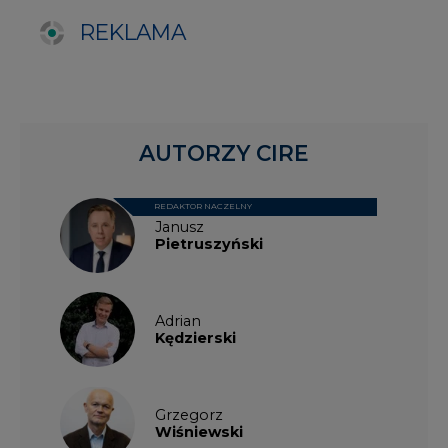
Adrian
Kędzierski
Grzegorz
Wiśniewski
Kacper
Galewski
Kamil
Zawicki
KKG
Legal