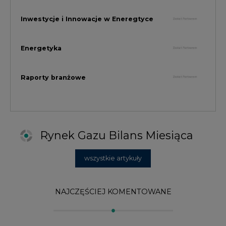
wszystkie artykuły
NAJCZĘŚCIEJ KOMENTOWANE
1
Najwięcej energii z OZE od początku
roku dzięki generacji wiatrowej
2
PGE uruchomiła w Gdańsku pierwsze w
Polsce kotły elektrodowe, ważna
inwestycja ciepłownicza
3
Uprawnienia do emisji CO2 stanowią już