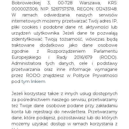
Jeżeli korzystasz także z innych usług dostępnych
za pośrednictwem naszego serwisu, przetwarzamy
też Twoje dane osobowe podane przy zakładaniu
konta lub rejestracji do newslettera. Przetwarzamy
Premier Kazimierz Marcinkiewicz i
dane, które podajesz, pozostawiasz lub do których
Andrzej Mikosz, minister skarbu,
możemy uzyskać dostęp w ramach korzystania z
zapowiadają, że w ciągu czterech lat
Usług.
rząd dokończy prywatyzację, a w rękach
państwa pozostanie maksymalnie 100
Informacje dotyczące Administratora Twoich
spółek.
danych osobowych a także cele i podstawy
przetwarzania oraz inne niezbędne informacje
— Ponad 2000 podmiotów gospodarczych będzie
wymagane przez RODO znajdziesz w Polityce
wystawionych na sprzedaż. W ciągu 4 lat chciałbym
Prywatności pod wskazanym linkiem (
tym linkiem
).
doprowadzić do tego, aby w rękach państwa pozostało
Dane zbierane na potrzeby różnych usług mogą
maksymalnie 100 spółek — powiedział premier
być przetwarzane w różnych celach, na różnych
Marcinkiewicz podczas debaty zorganizowanej przez
podstawach.
„Rzeczpospolitą” i „Financial Times”.
Pamiętaj, że w związku z przetwarzaniem danych
— Jeśli ten rząd będzie istniał cztery lata i ja wytrzymam
osobowych przysługuje Ci szereg gwarancji i praw,
tak długo, chciałbym, żeby można było zlikwidować to
a przede wszystkim prawo do odwołania zgody
ministerstwo w momencie, gdy rząd będzie odchodził —
oraz prawo sprzeciwu wobec przetwarzania Twoich