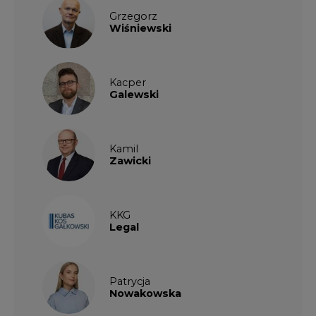
KKG
Legal
Patrycja
Nowakowska
Patrycja
Wysocka
Paulina
Popiołek
Kalendarium wydarzeń