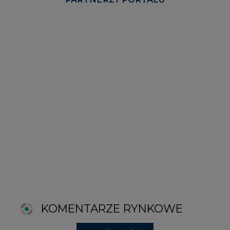
KOMENTARZE RYNKOWE
wszystkie artykuły
2026-06-11 08:00
Grupa Przemysłowa Baltic nadal
poszukuje pracowników