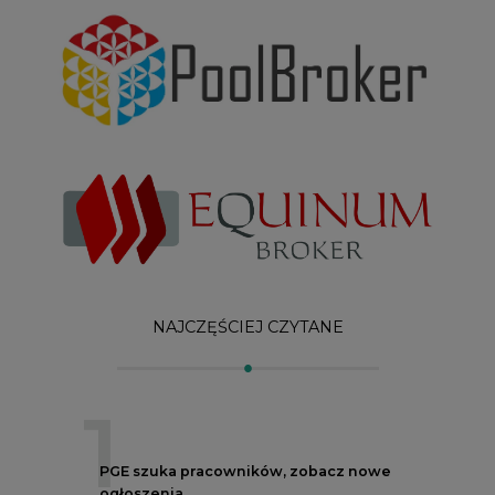
1
PGE szuka pracowników, zobacz nowe
ogłoszenia
2
Budowa terminala intermodalnego w
Zabrzu wkracza w końcowy etap
realizacji
3
Kogo teraz zatrudniają Polskie Sieci
Elektroenergetyczne
4
Do końca sierpnia trzeba złożyć wniosek