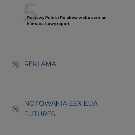
NOTOWANIA EEX EUA
FUTURES
Kontrakt
Kurs rozliczeniowy
Wolumen obrotu
Nov/23
81,17
-
Nov/23
81,45
-
Dec/23
81,67
324000
Mar/24
82,72
-
Jun/24
83,75
-
Oct/24
84,78
-
Dec/24
85,81
97000