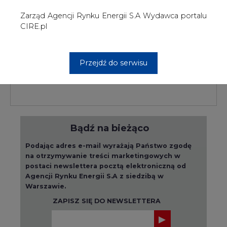
na otrzymywanie treści marketingowych w
postaci newslettera pocztą elektroniczną od
Agencji Rynku Energii S.A z siedzibą w
Warszawie.
ZAPISZ SIĘ DO NEWSLETTERA
Więcej informacji dotyczących przetwarzania
przez nas Państwa danych osobowych, w tym
informacje o przysługujących Państwu
prawach, znajduje się w
polityce prywatności.
Raporty branżowe
wszystkie artykuły