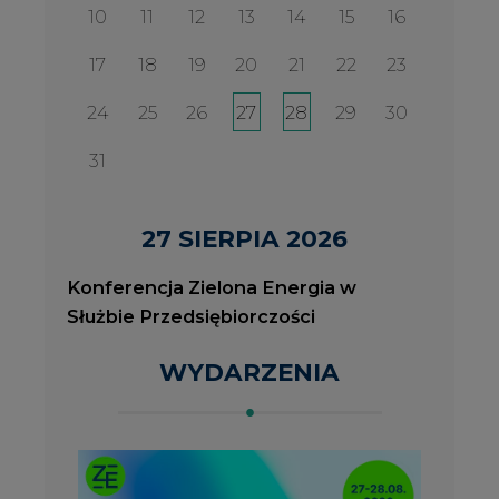
WYDARZENIA
2026-08-27
2
Konferencja Zielona Energia w Służbie
J
Przedsiębiorczości
P