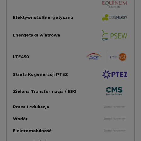
Praca i edukacja
Wodór
Elektromobilność
Energetyka jądrowa
Zmiany klimatyczne
Górnictwo
Gospodarka
Komentarze Rynkowe
Rok 2022 na CIRE
Zielona Energia