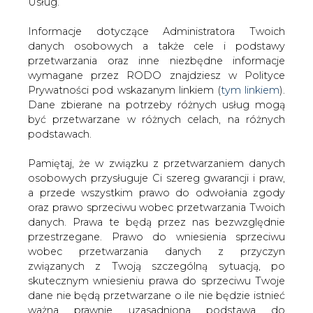
zapewnił Andrzej Mikosz.
danych. Prawa te będą przez nas bezwzględnie
przestrzegane. Prawo do wniesienia sprzeciwu
Minister dodał, że resort skarbu podjął już pierwsze
wobec przetwarzania danych z przyczyn
działania w celu sprzedaży pozostających jeszcze w
związanych z Twoją szczególną sytuacją, po
rękach państwa resztówek sprywatyzowanych firm.
skutecznym wniesieniu prawa do sprzeciwu Twoje
dane nie będą przetwarzane o ile nie będzie istnieć
#
Energetyka
#
kraj
ważna prawnie uzasadniona podstawa do
przetwarzania, nadrzędna wobec Twoich interesów,
Artykuł powstał bez wsparcia narzędzi sztucznej inteligencji.
praw i wolności lub podstawa do ustalenia,
Wydawca portalu CIRE zgadza się na włączenie publikacji do
dochodzenia lub obrony roszczeń. Twoje dane nie
szkoleń treningowych LLM.
będą przetwarzane w celu marketingu własnego
po zgłoszeniu sprzeciwu. Jeżeli więc nie zgadzasz
się z naszą oceną niezbędności przetwarzania
Twoich danych lub masz inne zastrzeżenia w tym
KOMENTARZE
zakresie, koniecznie zgłoś sprzeciw lub prześlij nam
swoje zastrzeżenia na adres Inspektora Ochrony
Danych Osobowych pod adres
iod@are.waw.pl
.
TREŚĆ KOMENTARZA
Wycofanie zgody nie wpływa na zgodność z
prawem przetwarzania dokonanego przed jej
wycofaniem.