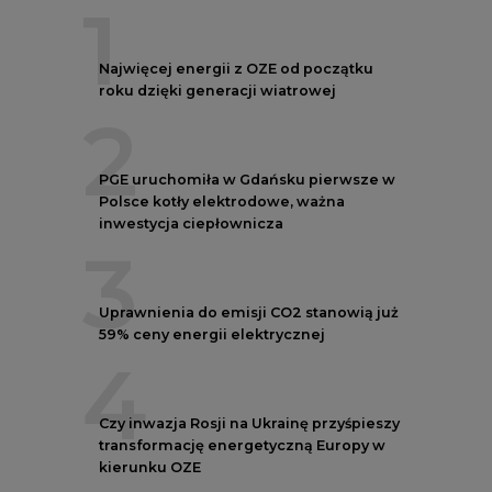
59% ceny energii elektrycznej
4
Czy inwazja Rosji na Ukrainę przyśpieszy
transformację energetyczną Europy w
kierunku OZE
5
Postawy Polek i Polaków wobec zmian
klimatu. Nowy raport
REKLAMA