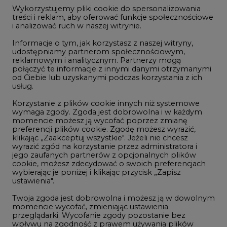
jego zaufanych partnerów z opcjonalnych plików
cookie, możesz zdecydować o swoich preferencjach
1
wybierając je poniżej i klikając przycisk „Zapisz
ustawienia".
PGE szuka pracowników, zobacz nowe
Twoja zgoda jest dobrowolna i możesz ją w dowolnym
ogłoszenia
momencie wycofać, zmieniając ustawienia
przeglądarki. Wycofanie zgody pozostanie bez
2
wpływu na zgodność z prawem używania plików
cookie i podobnych technologii, którego dokonano
na podstawie zgody przed jej wycofaniem. Korzystanie
Budowa terminala intermodalnego w
z plików cookie ww. celach związane jest z
Zabrzu wkracza w końcowy etap
przetwarzaniem Twoich danych osobowych.
realizacji
Równocześnie informujemy, że Administratorem
3
Państwa danych jest Agencja Rynku Energii S.A., ul.
Bobrowiecka 3, 00-728 Warszawa.
Kogo teraz zatrudniają Polskie Sieci
Więcej informacji o przetwarzaniu danych osobowych
oraz mechanizmie plików cookie znajdą Państwo
Elektroenergetyczne
w
Polityce prywatności
.
4
Zaakceptuj
wszystkie
Do końca sierpnia trzeba złożyć wniosek
o bon ciepłowniczy