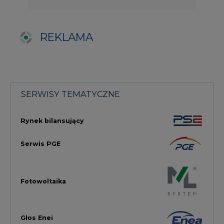
Fotowoltaika
Głos Enei
Handel emisjami CO2
Rynek Ciepła
Rynek Gazu
Offshore
Prawo