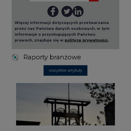
2026-08-01 14:30
Czy na Górnym Śląsku będzie "życie
po węglu"? (raport)