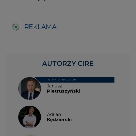
Adrian
Kędzierski
Grzegorz
Wiśniewski
Kacper
Galewski
Kamil
Zawicki