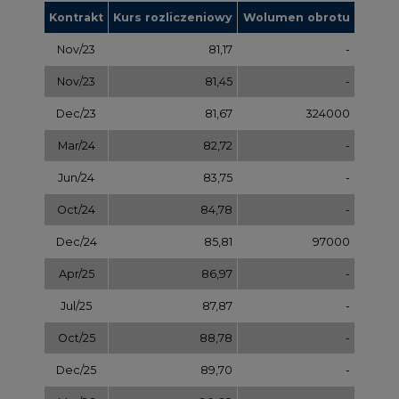
Apr/25
86,97
-
Jul/25
87,87
-
Oct/25
88,78
-
Dec/25
89,70
-
Mar/26
90,68
-
Jul/26
91,65
-
Sep/26
92,63
-
Dec/26
93,60
-
Dec/27
97,58
-
Dec/28
101,56
-
Dec/29
105,54
-
Dec/30
109,52
-