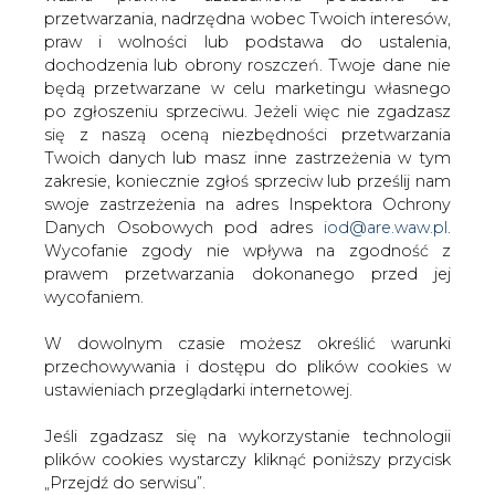
W dowolnym czasie możesz określić warunki
przechowywania i dostępu do plików cookies w
ustawieniach przeglądarki internetowej.
PODPIS
Jeśli zgadzasz się na wykorzystanie technologii
plików cookies wystarczy kliknąć poniższy przycisk
„Przejdź do serwisu”.
Przesłanie komentarza oznacza akceptację zasad korzystania z portalu
Zarząd Agencji Rynku Energii S.A Wydawca portalu
cire.pl
CIRE.pl
wyślij
Przejdź do serwisu
KOMENTARZE
(0)
Bądź na bieżąco
Podając adres e-mail wyrażają Państwo zgodę