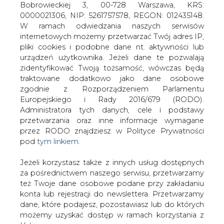
Jeżeli korzystasz także z innych usług dostępnych
za pośrednictwem naszego serwisu, przetwarzamy
też Twoje dane osobowe podane przy zakładaniu
konta lub rejestracji do newslettera. Przetwarzamy
dane, które podajesz, pozostawiasz lub do których
Dyskusje o formach konsolidacji i
możemy uzyskać dostęp w ramach korzystania z
prywatyzacji elektroenergetyki trwają
Usług.
od lat, a większych efektów brak.
Informacje dotyczące Administratora Twoich
danych osobowych a także cele i podstawy
#
Materiały problemowe
#
ZAŁOŻENIA
przetwarzania oraz inne niezbędne informacje
wymagane przez RODO znajdziesz w Polityce
POLITYKI ENERGETYCZNEJ
Prywatności pod wskazanym linkiem (
tym linkiem
).
Dane zbierane na potrzeby różnych usług mogą
Artykuł powstał bez wsparcia narzędzi sztucznej inteligencji.
być przetwarzane w różnych celach, na różnych
Wydawca portalu CIRE zgadza się na włączenie publikacji do
podstawach.
szkoleń treningowych LLM.
Pamiętaj, że w związku z przetwarzaniem danych
osobowych przysługuje Ci szereg gwarancji i praw,
a przede wszystkim prawo do odwołania zgody
KOMENTARZE
oraz prawo sprzeciwu wobec przetwarzania Twoich