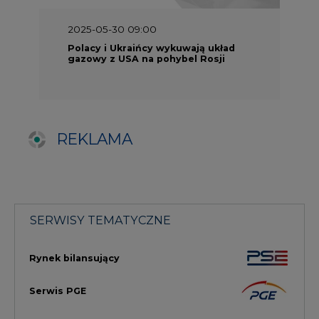
SERWISY TEMATYCZNE
Rynek bilansujący
Serwis PGE
Fotowoltaika
Głos Enei
Handel emisjami CO2
Rynek Ciepła
Rynek Gazu