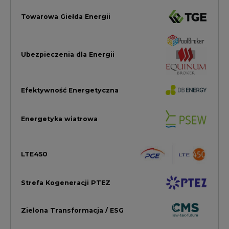
Strefa Kogeneracji PTEZ
Zielona Transformacja / ESG
Praca i edukacja
Wodór
Elektromobilność
Energetyka jądrowa
Zmiany klimatyczne
Górnictwo
Gospodarka
Komentarze Rynkowe