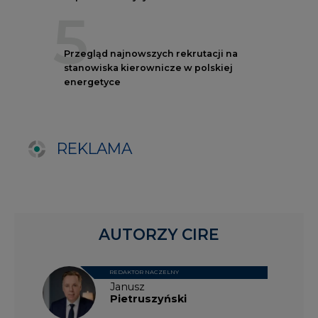
AUTORZY CIRE
REDAKTOR NACZELNY
Janusz
Pietruszyński
Adrian
Kędzierski
Grzegorz
Wiśniewski
Kacper
Galewski