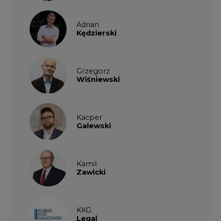
Kamil
Zawicki
KKG
Legal
Patrycja
Nowakowska
Patrycja
Wysocka
Paulina
Popiołek