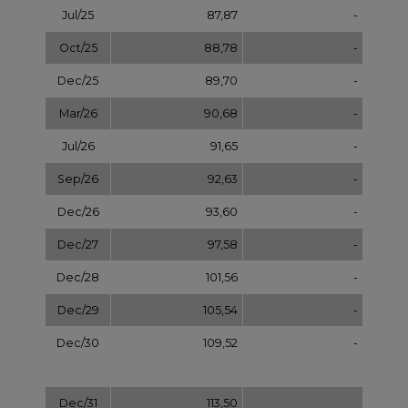
Dec/28
101,56
-
Dec/29
105,54
-
Dec/30
109,52
-
Dec/31
113,50
NOTOWANIA ARCHIWALNE
Wybierz
pokaż
dzień:
REKLAMA