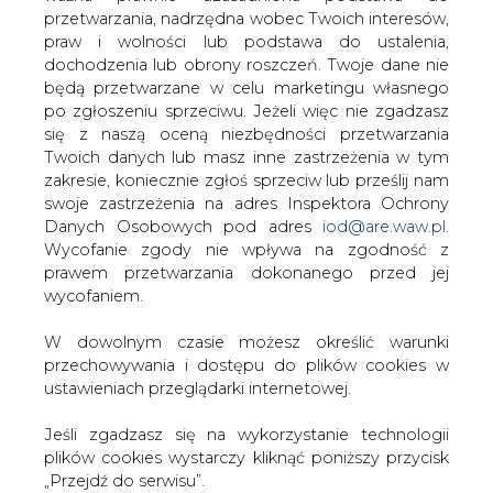
W dowolnym czasie możesz określić warunki
przechowywania i dostępu do plików cookies w
ustawieniach przeglądarki internetowej.
Bądź na bieżąco
Jeśli zgadzasz się na wykorzystanie technologii
Podając adres e-mail wyrażają Państwo zgodę
plików cookies wystarczy kliknąć poniższy przycisk
na otrzymywanie treści marketingowych w
„Przejdź do serwisu”.
postaci newslettera pocztą elektroniczną od
Agencji Rynku Energii S.A z siedzibą w
Zarząd Agencji Rynku Energii S.A Wydawca portalu
Warszawie.
CIRE.pl
ZAPISZ SIĘ DO NEWSLETTERA
Przejdź do serwisu
Więcej informacji dotyczących przetwarzania
przez nas Państwa danych osobowych, w tym
informacje o przysługujących Państwu
prawach, znajduje się w
polityce prywatności.