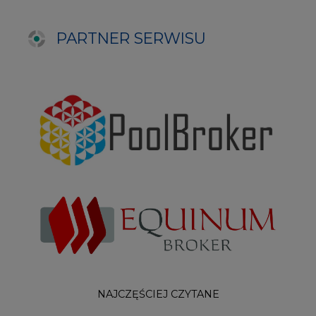
NAJCZĘŚCIEJ CZYTANE
1
PGE szuka pracowników, zobacz nowe
ogłoszenia
2
Budowa terminala intermodalnego w
Zabrzu wkracza w końcowy etap
realizacji