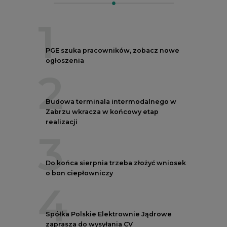
3
Do końca sierpnia trzeba złożyć wniosek
o bon ciepłowniczy
4
Spółka Polskie Elektrownie Jądrowe
zaprasza do wysyłania CV
5
Przegląd najnowszych rekrutacji na
stanowiska kierownicze w polskiej
energetyce
REKLAMA