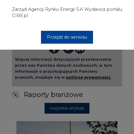
Raporty branżowe
wszystkie artykuły
2026-08-01 14:30
Czy na Górnym Śląsku będzie "życie
po węglu"? (raport)