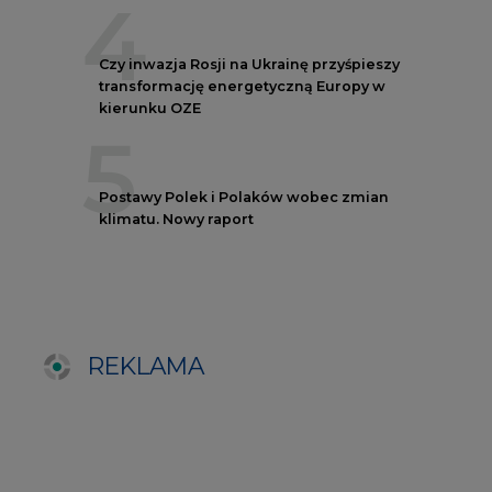
REKLAMA
NOTOWANIA EEX EUA
FUTURES
Kontrakt
Kurs rozliczeniowy
Wolumen obrotu
Nov/23
81,17
-
Nov/23
81,45
-
Dec/23
81,67
324000
Mar/24
82,72
-