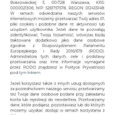
Jeżeli korzystasz także z innych usług dostępnych
za pośrednictwem naszego serwisu, przetwarzamy
też Twoje dane osobowe podane przy zakładaniu
konta lub rejestracji do newslettera. Przetwarzamy
dane, które podajesz, pozostawiasz lub do których
Powstaje państwowa Polska Grupa
możemy uzyskać dostęp w ramach korzystania z
Energetyczna, która będzie miała około
Usług.
44-proc. udział w rynku wytwarzania i
29-proc. w rynku dystrybucji. Nie uda się
Informacje dotyczące Administratora Twoich
jej jednak w tym roku wprowadzić na
danych osobowych a także cele i podstawy
warszawską giełdę.
przetwarzania oraz inne niezbędne informacje
wymagane przez RODO znajdziesz w Polityce
Prywatności pod wskazanym linkiem (
tym linkiem
).
#
Materiały problemowe
#
RYNEK
Dane zbierane na potrzeby różnych usług mogą
być przetwarzane w różnych celach, na różnych
ENERGII ELEKTRYCZNEJ
podstawach.
Artykuł powstał bez wsparcia narzędzi sztucznej inteligencji.
Pamiętaj, że w związku z przetwarzaniem danych
Wydawca portalu CIRE zgadza się na włączenie publikacji do
osobowych przysługuje Ci szereg gwarancji i praw,
szkoleń treningowych LLM.
a przede wszystkim prawo do odwołania zgody
oraz prawo sprzeciwu wobec przetwarzania Twoich