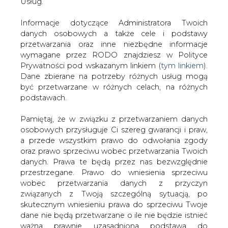
danych. Prawa te będą przez nas bezwzględnie
przestrzegane. Prawo do wniesienia sprzeciwu
KOMENTARZE
wobec przetwarzania danych z przyczyn
związanych z Twoją szczególną sytuacją, po
TREŚĆ KOMENTARZA
skutecznym wniesieniu prawa do sprzeciwu Twoje
dane nie będą przetwarzane o ile nie będzie istnieć
ważna prawnie uzasadniona podstawa do
przetwarzania, nadrzędna wobec Twoich interesów,
praw i wolności lub podstawa do ustalenia,
dochodzenia lub obrony roszczeń. Twoje dane nie
będą przetwarzane w celu marketingu własnego
po zgłoszeniu sprzeciwu. Jeżeli więc nie zgadzasz
się z naszą oceną niezbędności przetwarzania
PODPIS
Twoich danych lub masz inne zastrzeżenia w tym
zakresie, koniecznie zgłoś sprzeciw lub prześlij nam
swoje zastrzeżenia na adres Inspektora Ochrony
Danych Osobowych pod adres
iod@are.waw.pl
.
Przesłanie komentarza oznacza akceptację zasad korzystania z portalu
cire.pl
Wycofanie zgody nie wpływa na zgodność z
prawem przetwarzania dokonanego przed jej
wyślij
wycofaniem.