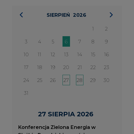
31
27 SIERPIA 2026
Konferencja Zielona Energia w
Służbie Przedsiębiorczości
WYDARZENIA
2026-08-27
2