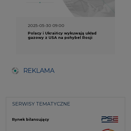
SERWISY TEMATYCZNE
Rynek bilansujący
Serwis PGE
Fotowoltaika
Głos Enei
Handel emisjami CO2
Rynek Ciepła
Rynek Gazu