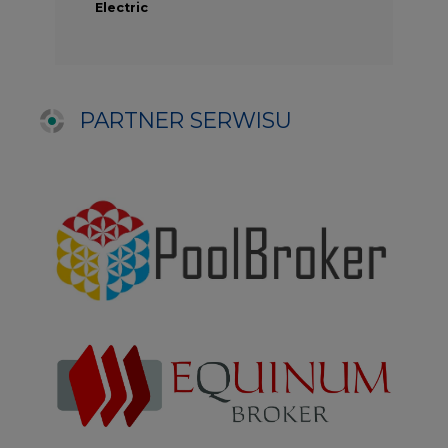
NAJCZĘŚCIEJ CZYTANE
1
Energetyka i gospodarka: 7 tematów, o
których teraz mówi rynek
2
PGE szuka pracowników, zobacz nowe
ogłoszenia