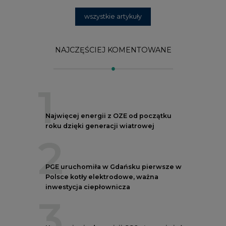
2
PGE uruchomiła w Gdańsku pierwsze w
Polsce kotły elektrodowe, ważna
inwestycja ciepłownicza
3
Uprawnienia do emisji CO2 stanowią już
59% ceny energii elektrycznej
4
Czy inwazja Rosji na Ukrainę przyśpieszy
transformację energetyczną Europy w
kierunku OZE
5
Postawy Polek i Polaków wobec zmian
klimatu. Nowy raport