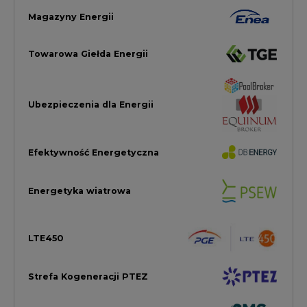
LTE450
Strefa Kogeneracji PTEZ
Zielona Transformacja / ESG
Praca i edukacja
Wodór
Elektromobilność
Energetyka jądrowa
Zmiany klimatyczne
Górnictwo