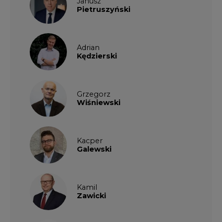
Kamil
Zawicki
KKG
Legal
Patrycja
Nowakowska
Patrycja
Wysocka