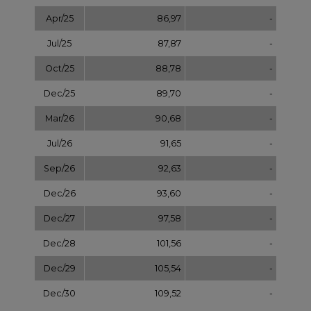
Dec/27
97,58
-
Dec/28
101,56
-
Dec/29
105,54
-
Dec/30
109,52
-
Dec/31
113,50
NOTOWANIA ARCHIWALNE
Wybierz
pokaż
dzień: