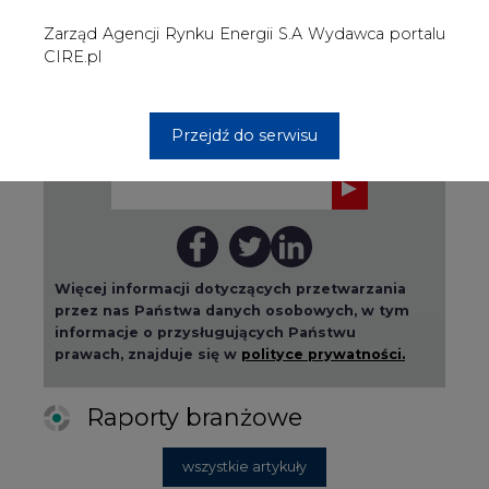
informacje o przysługujących Państwu
prawach, znajduje się w
polityce prywatności.
Raporty branżowe
wszystkie artykuły
2026-08-01 14:30
Czy na Górnym Śląsku będzie "życie
po węglu"? (raport)