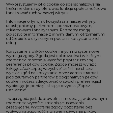
jego zaufanych partnerów z opcjonalnych plików
W Gorzowie Wielkopolskim ruszyły
cookie, możesz zdecydować o swoich preferencjach
przygotowania do budowy fabryki rakiet
wybierając je poniżej i klikając przycisk „Zapisz
4
ustawienia".
Twoja zgoda jest dobrowolna i możesz ją w dowolnym
momencie wycofać, zmieniając ustawienia
Budowa terminala intermodalnego w
przeglądarki. Wycofanie zgody pozostanie bez
Zabrzu wkracza w końcowy etap
wpływu na zgodność z prawem używania plików
realizacji
cookie i podobnych technologii, którego dokonano
5
na podstawie zgody przed jej wycofaniem. Korzystanie
z plików cookie ww. celach związane jest z
przetwarzaniem Twoich danych osobowych.
Kogo teraz zatrudniają Polskie Sieci
Równocześnie informujemy, że Administratorem
Elektroenergetyczne
Państwa danych jest Agencja Rynku Energii S.A., ul.
6
Bobrowiecka 3, 00-728 Warszawa.
Więcej informacji o przetwarzaniu danych osobowych
oraz mechanizmie plików cookie znajdą Państwo
Do końca sierpnia trzeba złożyć wniosek
w
Polityce prywatności
.
o bon ciepłowniczy
Zaakceptuj
wszystkie
LTE450