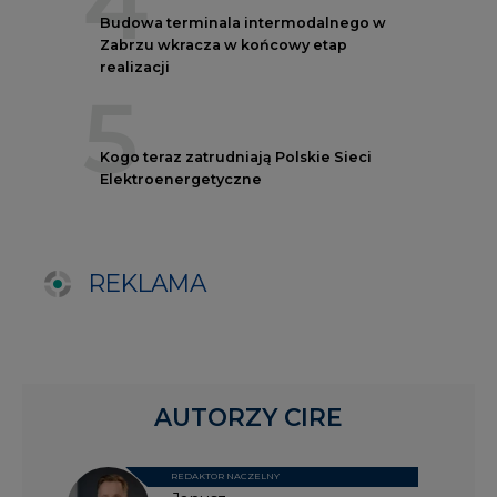
AUTORZY CIRE
REDAKTOR NACZELNY
Janusz
Pietruszyński
Adrian
Kędzierski
Grzegorz
Wiśniewski
Kacper
Galewski