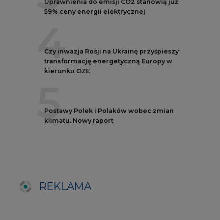
REKLAMA
NOTOWANIA EEX EUA
FUTURES
Kontrakt
Kurs rozliczeniowy
Wolumen obrotu
Nov/23
81,17
-
Nov/23
81,45
-
Dec/23
81,67
324000