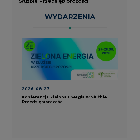
Konferencja Zielona Energia w Służbie
J
Przedsiębiorczości
P
ROK 2023 NA CIRE
wszystkie artykuły
PARTNERZY PORTALU