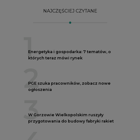
3
W Gorzowie Wielkopolskim ruszyły
przygotowania do budowy fabryki rakiet
4
Budowa terminala intermodalnego w
Zabrzu wkracza w końcowy etap
realizacji
5
Kogo teraz zatrudniają Polskie Sieci
Elektroenergetyczne
REKLAMA