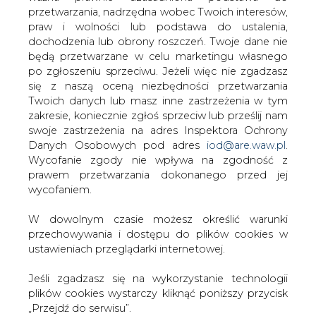
W dowolnym czasie możesz określić warunki
KOMENTARZE
(0)
przechowywania i dostępu do plików cookies w
ustawieniach przeglądarki internetowej.
Jeśli zgadzasz się na wykorzystanie technologii
plików cookies wystarczy kliknąć poniższy przycisk
„Przejdź do serwisu”.
Bądź na bieżąco
Podając adres e-mail wyrażają Państwo zgodę
Zarząd Agencji Rynku Energii S.A Wydawca portalu
na otrzymywanie treści marketingowych w
CIRE.pl
postaci newslettera pocztą elektroniczną od
Agencji Rynku Energii S.A z siedzibą w
Warszawie.
Przejdź do serwisu
ZAPISZ SIĘ DO NEWSLETTERA
Więcej informacji dotyczących przetwarzania
przez nas Państwa danych osobowych, w tym