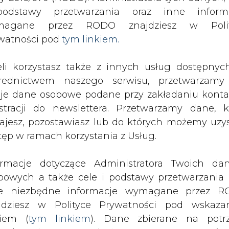
odstawy przetwarzania oraz inne inform
magane przez RODO znajdziesz w Polit
watności pod
tym linkiem.
się strajk ostrzegawczy. Górnicy
przez Ministerstwo konsolidacji tej
eli korzystasz także z innych usług dostępnyc
&#8211; informuje Rzeczpospolita.
rednictwem naszego serwisu, przetwarzamy
je dane osobowe podane przy zakładaniu konta
ch związków działających w kopalni konsolid
estracji do newslettera. Przetwarzamy dane, k
racownicy obawiają się zyski wypracowywane p
ajesz, pozostawiasz lub do których możemy uzy
łki. Ich zdaniem kopalnia może działać samodzie
tęp w ramach korzystania z Usług.
chomienie szybu w pobliskim Stefanowie, któr
ormacje dotyczące Administratora Twoich da
bowych a także cele i podstawy przetwarzania 
awłaszczenie dochodowej kopalni. Od lat próbuj
e niezbędne informacje wymagane przez 
 strony – powiedział Rzeczpospolitej Bogusław Sz
jdziesz w Polityce Prywatności pod wskaz
nego.
kiem (
tym linkiem
). Dane zbierane na potr