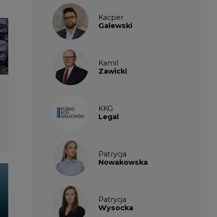
Patrycja
Wysocka
Paulina
Popiołek
Kalendarium
wydarzeń