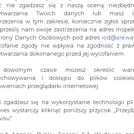
z portalu cire.pl
c nie zgadzasz się z naszą oceną niezbędn
wyślij
zetwarzania Twoich danych lub masz i
trzeżenia w tym zakresie, koniecznie zgłoś sprz
 prześlij nam swoje zastrzeżenia na adres Inspek
rony Danych Osobowych pod adres
iod@are.wa
ofanie zgody nie wpływa na zgodność z pr
etwarzania dokonanego przed jej wycofaniem.
dowolnym czasie możesz określić waru
echowywania i dostępu do plików cooki
awieniach przeglądarki internetowej.
rzymywanie treści marketingowych w postaci newslettera
 siedzibą w Warszawie.
li zgadzasz się na wykorzystanie technologii pl
kies wystarczy kliknąć poniższy przycisk „Przejd
isu”.
 nas Państwa danych osobowych, w tym informacje o
lityce prywatności.