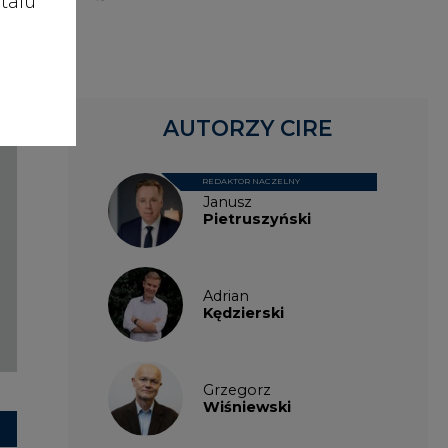
talu
Grzegorz
Wiśniewski
Kacper
Galewski
Kamil
Zawicki
KKG
Legal
Patrycja
Nowakowska