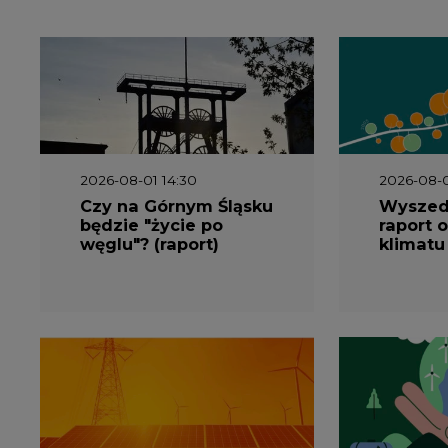
2026-06-08 07:00
2026-05-2
Wyszedł raport
Wyszedł
"Bezpieczniej i taniej.
„Przez 
Ciepłownictwo na
Dekarbo
ratunek KSE"
ciepłow
system
Polsce”