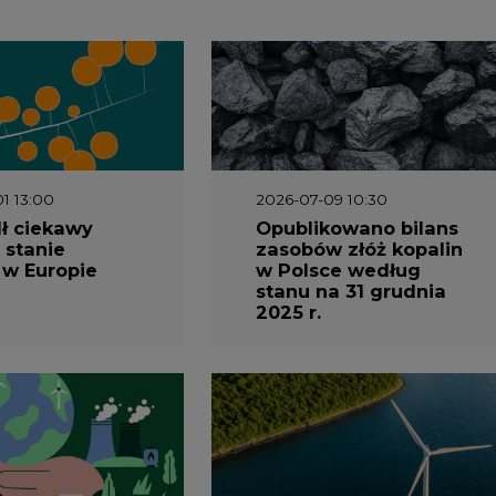
3 16:00
2026-05-23 15:00
 raport
Koszty transformacji
gaz do OZE.
energetyki w Polsce
nizacja
do 2040 roku –
nictwa
sprawdzamy wnioski
owego w
ekspertów