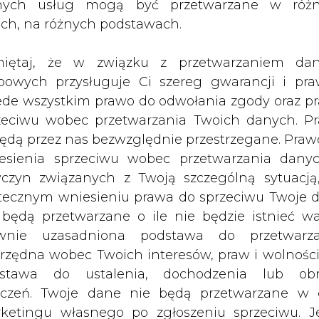
nych usług mogą być przetwarzane w róż
gnęli swój cel i Bogdanka zostanie wyłączo
ach, na różnych podstawach.
rządu poinformowali załogę, że kontaktowali
tną deklarację, że konsolidacji nie będzie, ze wz
iętaj, że w związku z przetwarzaniem da
Bogdanki. Teraz czekamy na potwierdzenie tej dec
bowych przysługuje Ci szereg gwarancji i pra
bigniew Stopa, wiceprezes Bogdanki SA.
ede wszystkim prawo do odwołania zgody oraz p
zeciwu wobec przetwarzania Twoich danych. P
Artykuł powstał bez wsparcia narzędzi sztucznej
będą przez nas bezwzględnie przestrzegane. Praw
inteligencji. Wydawca portalu CIRE zgadza się na włącz
publikacji do szkoleń treningowych LLM.
esienia sprzeciwu wobec przetwarzania dany
yczyn związanych z Twoją szczególną sytuacją
tecznym wniesieniu prawa do sprzeciwu Twoje 
 będą przetwarzane o ile nie będzie istnieć w
wnie uzasadniona podstawa do przetwarza
rzędna wobec Twoich interesów, praw i wolności
PODPIS
stawa do ustalenia, dochodzenia lub ob
zczeń. Twoje dane nie będą przetwarzane w 
ketingu własnego po zgłoszeniu sprzeciwu. Je
Przesłanie komentarza oznacza akceptację zasad korzystania