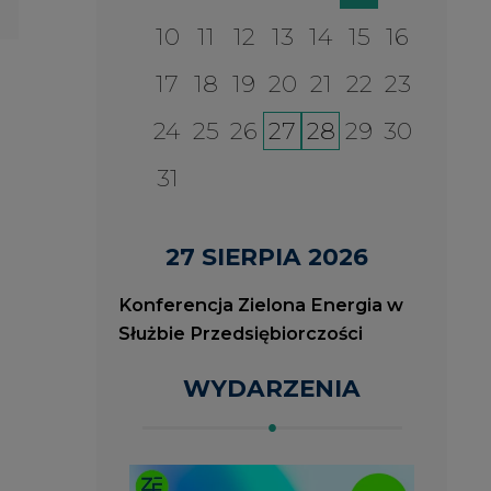
WYDARZENIA
2026-08-27
2
ia
Konferencja Zielona Energia
J
w Służbie Przedsiębiorczości
O
P