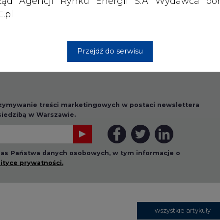
ząd Agencji Rynku Energii S.A Wydawca por
.pl
wszystkie artykuły
Przejdź do serwisu
1 13:00
2026-07-09 10:30
ł ciekawy
Opublikowano bilans
 stanie
zasobów złóż kopalin
 w Europie
w Polsce według
stanu na 31 grudnia
2025 r.