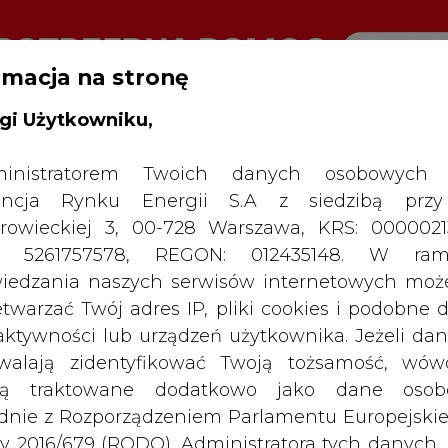
rmacja na stronę
gi Użytkowniku,
inistratorem Twoich danych osobowych 
SPODARKA
ZMIANY KADROWE NA RYNKU
CIEP
ncja Rynku Energii S.A z siedzibą przy
rowieckiej 3, 00-728 Warszawa, KRS: 0000021
a wyłączona z konsolidacji
P: 5261757578, REGON: 012435148. W ram
iedzania naszych serwisów internetowych mo
drukuj
skomentuj
udostępnij
:
etwarzać Twój adres IP, pliki cookies i podobne 
 aktywności lub urządzeń użytkownika. Jeżeli dan
walają zidentyfikować Twoją tożsamość, wów
solidacji
dą traktowane dodatkowo jako dane osob
dnie z Rozporządzeniem Parlamentu Europejskie
y 2016/679 (RODO). Administratora tych danych, 