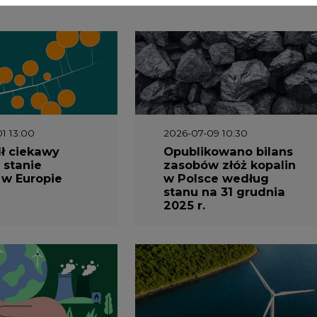
3 16:00
2026-05-23 15:00
 raport
Koszty transformacji
gaz do OZE.
energetyki w Polsce
nizacja
do 2040 roku –
nictwa
sprawdzamy wnioski
owego w
ekspertów