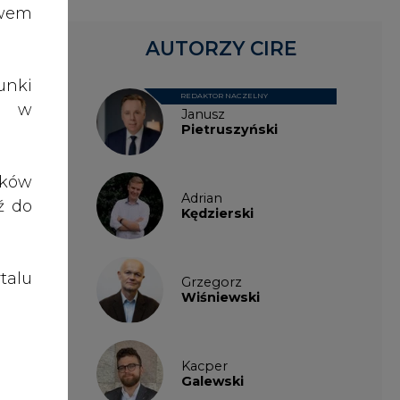
talu
Grzegorz
Wiśniewski
Kacper
Galewski
Kamil
Zawicki
KKG
Legal
Patrycja
Nowakowska