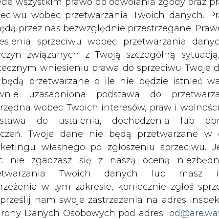
c nie zgadzasz się z naszą oceną niezbędn
Przesłanie komentarza oznacza akceptację zasad korzystania
zetwarzania Twoich danych lub masz i
z portalu cire.pl
trzeżenia w tym zakresie, koniecznie zgłoś sprz
wyślij
 prześlij nam swoje zastrzeżenia na adres Inspek
rony Danych Osobowych pod adres
iod@are.wa
ofanie zgody nie wpływa na zgodność z pr
etwarzania dokonanego przed jej wycofaniem.
dowolnym czasie możesz określić waru
echowywania i dostępu do plików cooki
awieniach przeglądarki internetowej.
li zgadzasz się na wykorzystanie technologii pl
rzymywanie treści marketingowych w postaci newslettera
kies wystarczy kliknąć poniższy przycisk „Przejd
 siedzibą w Warszawie.
isu”.