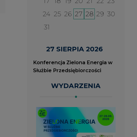
2026-08-27
2
ia
Konferencja Zielona Energia
J
w Służbie Przedsiębiorczości
O
P
ROK