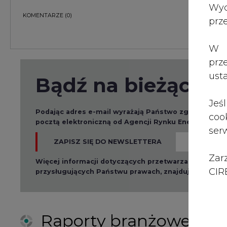
Zar
Więcej informacji dotyczących przetwarzania przez
CIRE
przysługujących Państwu prawach, znajduje się w
po
Raporty branżowe
2026-08-01 14:30
2026-08-0
Czy na Górnym Śląsku
Wyszed
będzie "życie po
raport o
węglu"? (raport)
klimatu