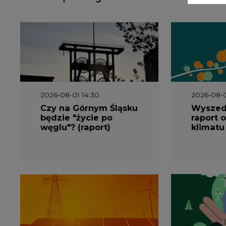
2026-06-08 07:00
2026-05-2
Wyszedł raport
Wyszedł
"Bezpieczniej i taniej.
„Przez 
Ciepłownictwo na
Dekarbo
ratunek KSE"
ciepłow
system
Polsce”