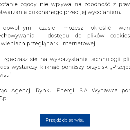
ząd Agencji Rynku Energii S.A Wydawca por
 nas Państwa danych osobowych, w tym informacje o
.pl
lityce prywatności.
Przejdź do serwisu
wszystkie artykuły
1 13:00
2026-07-09 10:30
ł ciekawy
Opublikowano bilans
 stanie
zasobów złóż kopalin
 w Europie
w Polsce według
stanu na 31 grudnia
2025 r.