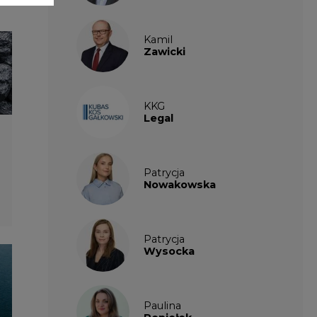
Patrycja
Wysocka
Paulina
Popiołek
Kalendarium
wydarzeń
SIERPIEŃ
2026