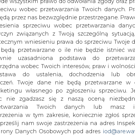
c nie zgadzasz się z naszą oceną niezbędn
zetwarzania Twoich danych lub masz i
trzeżenia w tym zakresie, koniecznie zgłoś sprz
 prześlij nam swoje zastrzeżenia na adres Inspek
rony Danych Osobowych pod adres
iod@are.wa
ofanie zgody nie wpływa na zgodność z pr
etwarzania dokonanego przed jej wycofaniem.
rzymywanie treści marketingowych w postaci newslettera
dowolnym czasie możesz określić waru
 siedzibą w Warszawie.
echowywania i dostępu do plików cooki
awieniach przeglądarki internetowej.
 nas Państwa danych osobowych, w tym informacje o
lityce prywatności.
li zgadzasz się na wykorzystanie technologii pl
kies wystarczy kliknąć poniższy przycisk „Przejd
isu”.
wszystkie artykuły