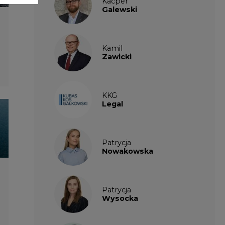
Patrycja
Wysocka
Paulina
Popiołek
Kalendarium
wydarzeń