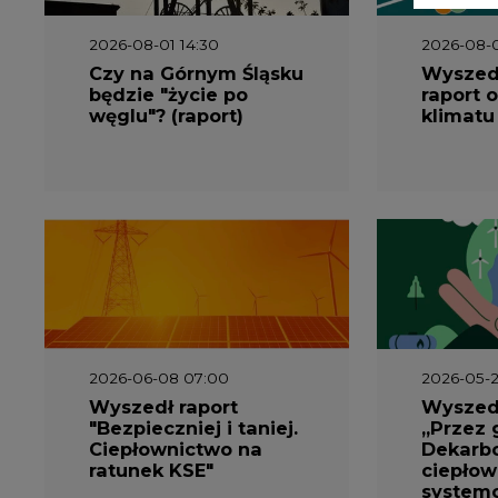
2026-06-08 07:00
2026-05-2
Wyszedł raport
Wyszedł
"Bezpieczniej i taniej.
„Przez 
Ciepłownictwo na
Dekarbo
ratunek KSE"
ciepłow
system
Polsce”
2026-05-13 13:00
2026-05-1
FLIX opublikował
Emitel 
raport
Raport 
zrównoważonego
rok
rozwoju 2025