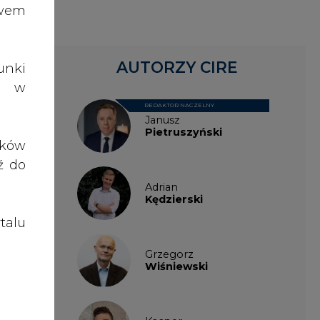
talu
Grzegorz
Wiśniewski
Kacper
Galewski
Kamil
Zawicki
KKG
Legal
Patrycja
Nowakowska