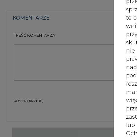
wię
KOMENTARZE
(0)
pr
zas
lub
Och
Bądź na bieżąco
Wyc
prz
Podając adres e-mail wyrażają Państwo zgodę na ot
W 
pocztą elektroniczną od Agencji Rynku Energii S.A z
prz
ZAPISZ SIĘ DO NEWSLETTERA
ust
Więcej informacji dotyczących przetwarzania przez
przysługujących Państwu prawach, znajduje się w
po
Jeś
coo
serw
Raporty branżowe