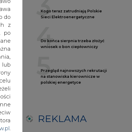
ości
nne
eciw
REKLAMA
tora
w.pl
.
awem
AUTORZY CIRE
nki
es w
REDAKTOR NACZELNY
Janusz
Pietruszyński
ików
ź do
Adrian
Kędzierski