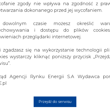
ząd Agencji Rynku Energii S.A Wydawca por
.pl
Przejdź do serwisu
1 13:00
2026-07-09 10:30
ł ciekawy
Opublikowano bilans
 stanie
zasobów złóż kopalin
 w Europie
w Polsce według
stanu na 31 grudnia
2025 r.