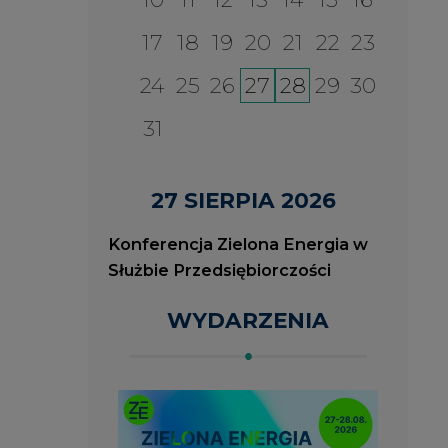
WYDARZENIA
2026-08-27
2
ia
Konferencja Zielona Energia
J
w Służbie Przedsiębiorczości
O
P