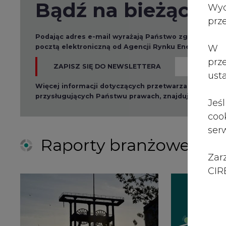
Zar
CIRE
2026-08-01 14:30
2026-08-0
Czy na Górnym Śląsku
Wyszed
będzie "życie po
raport o
węglu"? (raport)
klimatu