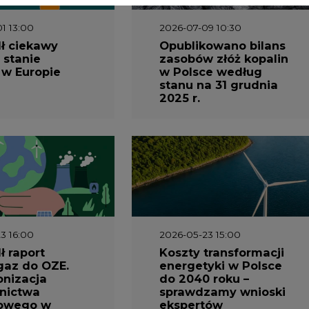
3 16:00
2026-05-23 15:00
 raport
Koszty transformacji
gaz do OZE.
energetyki w Polsce
nizacja
do 2040 roku –
nictwa
sprawdzamy wnioski
owego w
ekspertów
1 10:30
2026-04-27 06:30
prezentuje
Czy polskie firmy w
ESG za 2025
ogóle wiedzą ile
energii zużywają?
Raport Schneider