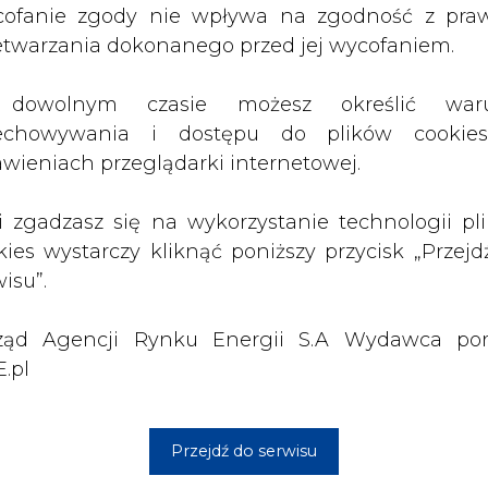
ząd Agencji Rynku Energii S.A Wydawca por
.pl
Przejdź do serwisu
1 13:00
2026-07-09 10:30
ł ciekawy
Opublikowano bilans
 stanie
zasobów złóż kopalin
 w Europie
w Polsce według
stanu na 31 grudnia
2025 r.
3 16:00
2026-05-23 15:00