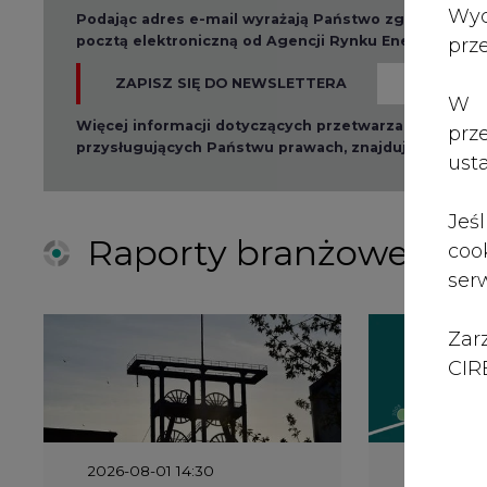
Zar
CIRE
2026-08-01 14:30
2026-08-0
Czy na Górnym Śląsku
Wyszed
będzie "życie po
raport o
węglu"? (raport)
klimatu
2026-06-08 07:00
2026-05-2