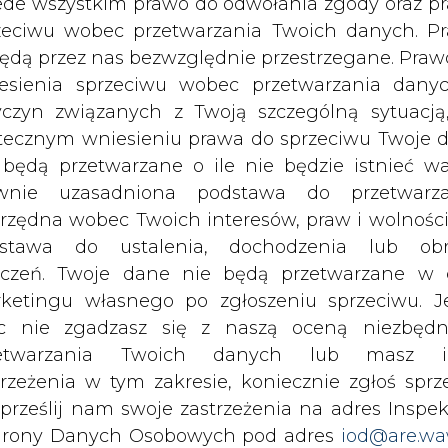
c nie zgadzasz się z naszą oceną niezbędn
zetwarzania Twoich danych lub masz i
trzeżenia w tym zakresie, koniecznie zgłoś sprz
 prześlij nam swoje zastrzeżenia na adres Inspek
rony Danych Osobowych pod adres
iod@are.wa
ofanie zgody nie wpływa na zgodność z pr
rzymywanie treści marketingowych w postaci newslettera
 siedzibą w Warszawie.
etwarzania dokonanego przed jej wycofaniem.
dowolnym czasie możesz określić waru
 nas Państwa danych osobowych, w tym informacje o
echowywania i dostępu do plików cooki
lityce prywatności.
awieniach przeglądarki internetowej.
li zgadzasz się na wykorzystanie technologii pl
kies wystarczy kliknąć poniższy przycisk „Przejd
wszystkie artykuły
isu”.