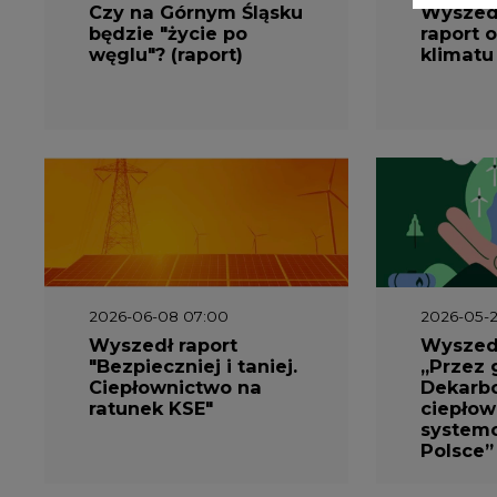
Wyszedł raport
Wyszedł
"Bezpieczniej i taniej.
„Przez 
Ciepłownictwo na
Dekarbo
ratunek KSE"
ciepłow
system
Polsce”
2026-05-13 13:00
2026-05-1
FLIX opublikował
Emitel 
raport
Raport 
zrównoważonego
rok
rozwoju 2025