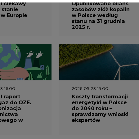
 raport
Koszty transformacji
gaz do OZE.
energetyki w Polsce
nizacja
do 2040 roku –
nictwa
sprawdzamy wnioski
owego w
ekspertów
1 10:30
2026-04-27 06:30
prezentuje
Czy polskie firmy w
ESG za 2025
ogóle wiedzą ile
energii zużywają?
Raport Schneider
Electric