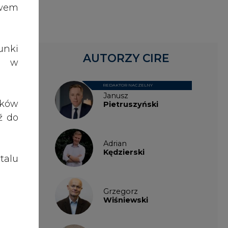
talu
Grzegorz
Wiśniewski
Kacper
Galewski
Kamil
Zawicki
KKG
Legal
Patrycja