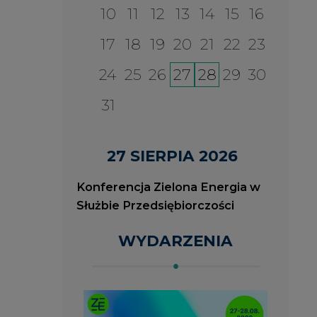
WYDARZENIA
2026-08-27
2
ia
Konferencja Zielona Energia
J
w Służbie Przedsiębiorczości
O
P