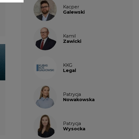
Nowakowska
Patrycja
Wysocka
Paulina
Popiołek
Kalendarium
wydarzeń