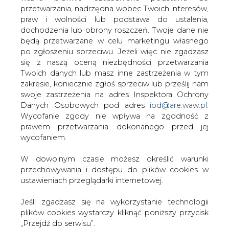
W opinii Lewiatana z kolei tak sformułowana ustawa
W dowolnym czasie możesz określić warunki
może naruszać prawo unijne, zwłaszcza zasadę swobody
przechowywania i dostępu do plików cookies w
przepływu kapitału, a także zapisaną w Konstytucji RP
ustawieniach przeglądarki internetowej.
zasadę równości.
Jeśli zgadzasz się na wykorzystanie technologii
Konfederacja wskazuje na nierówne traktowanie
plików cookies wystarczy kliknąć poniższy przycisk
właścicieli akcji spółek tworzących holdingi. Obie opinie
„Przejdź do serwisu”.
dostali posłowie z komisji, ale nie wiadomo, czy je
uwzględnią w czasie dyskusji.
Zarząd Agencji Rynku Energii S.A Wydawca portalu
CIRE.pl
#
Energetyka
#
kraj
Artykuł powstał bez wsparcia narzędzi sztucznej inteligencji.
Przejdź do serwisu
Wydawca portalu CIRE zgadza się na włączenie publikacji do
szkoleń treningowych LLM.
KOMENTARZE
TREŚĆ KOMENTARZA