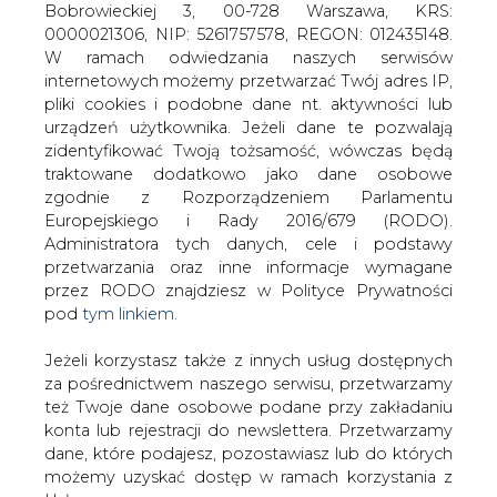
Jeżeli korzystasz także z innych usług dostępnych
za pośrednictwem naszego serwisu, przetwarzamy
też Twoje dane osobowe podane przy zakładaniu
Projekt ustawy dającej pracownikom
konta lub rejestracji do newslettera. Przetwarzamy
firm energetycznych prawo do akcji
dane, które podajesz, pozostawiasz lub do których
tworzonych holdingów będą opiniować
możemy uzyskać dostęp w ramach korzystania z
3 lipca sejmowe komisje Skarbu i
Usług.
Gospodarki &#8211; informuje
Rzeczpospolita. Dokument może być
Informacje dotyczące Administratora Twoich
jednak niezgodny z konstytucją.
danych osobowych a także cele i podstawy
przetwarzania oraz inne niezbędne informacje
Ustawa powstała w związku z trwającą konsolidacją
wymagane przez RODO znajdziesz w Polityce
przedsiębiorstw energetycznych. Od początku ustawa
Prywatności pod wskazanym linkiem (
tym linkiem
).
wzbudza ona wiele emocji. Rząd, który przesłał projekt
Dane zbierane na potrzeby różnych usług mogą
do Sejmu, proponuje bowiem, by akcje nowych firm
być przetwarzane w różnych celach, na różnych
dostali tylko pracownicy spółek tworzących holdingi.
podstawach.
Załogi tych spółek, którym wcześniej - jak na przykład w
PKE - przydzielono akcje ich macierzystych firm, będą
Pamiętaj, że w związku z przetwarzaniem danych
mogli je wymienić na walory holdingów. PKE jest w
osobowych przysługuje Ci szereg gwarancji i praw,
grupie Energetyka Południe, zatem te osoby wymienią
a przede wszystkim prawo do odwołania zgody
posiadane akcje na papiery grupy.
oraz prawo sprzeciwu wobec przetwarzania Twoich