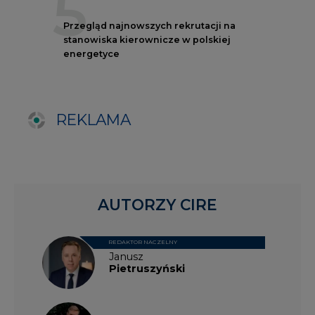
REDAKTOR NACZELNY
Janusz
Pietruszyński
Adrian
Kędzierski
Grzegorz
Wiśniewski
Kacper
Galewski
Kamil