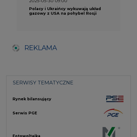
Rynek bilansujący
Serwis PGE
Fotowoltaika
Głos Enei
Handel emisjami CO2
Rynek Ciepła
Rynek Gazu
Offshore