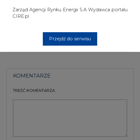
PODPIS
Przesłanie komentarza oznacza akceptację zasad korzystania z portalu
cire.pl
wyślij
KOMENTARZE
(0)