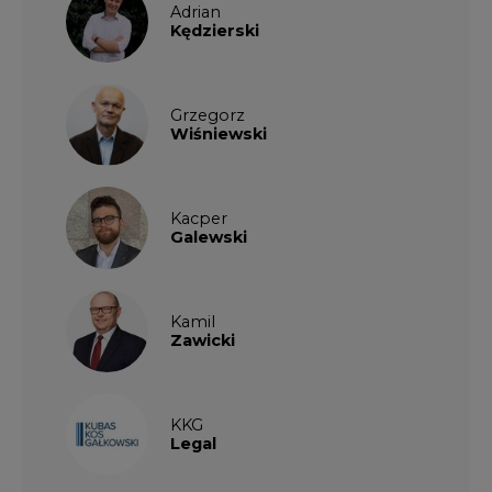
Zawicki
KKG
Legal
Patrycja
Nowakowska
Patrycja
Wysocka
Paulina
Popiołek