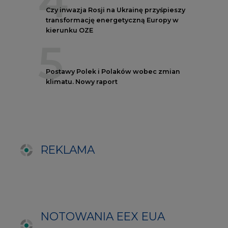
NOTOWANIA EEX EUA
FUTURES
Kontrakt
Kurs rozliczeniowy
Wolumen obrotu
Nov/23
81,17
-
Nov/23
81,45
-
Dec/23
81,67
324000
Mar/24
82,72
-
Jun/24
83,75
-