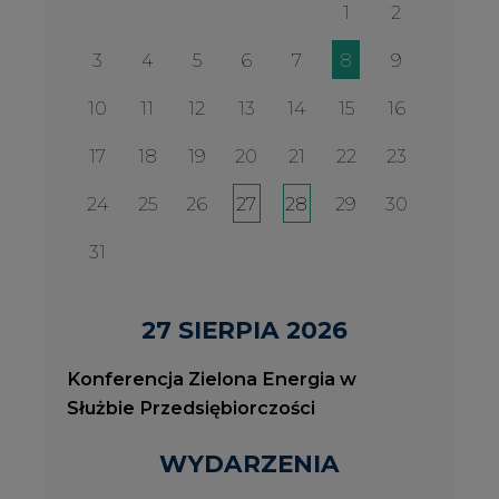
Konferencja Zielona Energia w
Służbie Przedsiębiorczości
WYDARZENIA
2026-08-27
2
Konferencja Zielona Energia w Służbie
J
Przedsiębiorczości
P