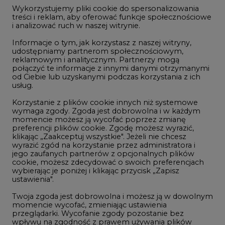
jego zaufanych partnerów z opcjonalnych plików
cookie, możesz zdecydować o swoich preferencjach
Dec/30
109,52
-
wybierając je poniżej i klikając przycisk „Zapisz
ustawienia".
Twoja zgoda jest dobrowolna i możesz ją w dowolnym
Dec/31
113,50
momencie wycofać, zmieniając ustawienia
przeglądarki. Wycofanie zgody pozostanie bez
wpływu na zgodność z prawem używania plików
cookie i podobnych technologii, którego dokonano
na podstawie zgody przed jej wycofaniem. Korzystanie
z plików cookie ww. celach związane jest z
przetwarzaniem Twoich danych osobowych.
NOTOWANIA ARCHIWALNE
Równocześnie informujemy, że Administratorem
Wybierz
pokaż
dzień:
Państwa danych jest Agencja Rynku Energii S.A., ul.
Bobrowiecka 3, 00-728 Warszawa.
Więcej informacji o przetwarzaniu danych osobowych
oraz mechanizmie plików cookie znajdą Państwo
w
Polityce prywatności
.
REKLAMA
Zaakceptuj
wszystkie