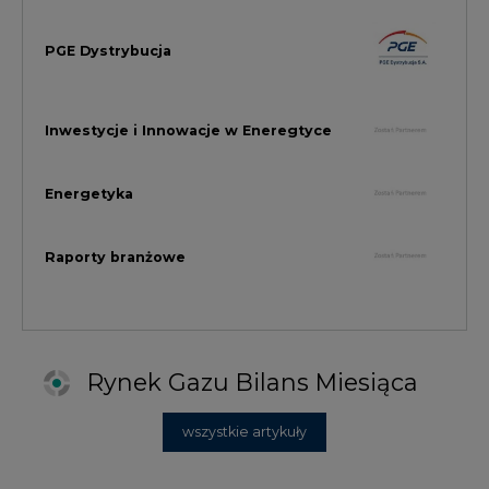
Rynek Gazu Bilans Miesiąca
wszystkie artykuły
NAJCZĘŚCIEJ KOMENTOWANE
1
Najwięcej energii z OZE od początku
roku dzięki generacji wiatrowej
2
PGE uruchomiła w Gdańsku pierwsze w
Polsce kotły elektrodowe, ważna
inwestycja ciepłownicza