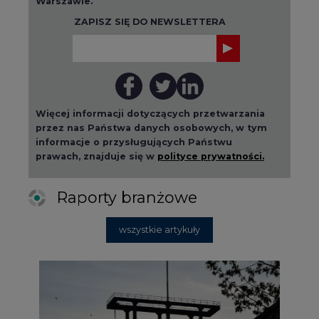
wszystkie artykuły
2026-08-01 14:30
Czy na Górnym Śląsku będzie "życie
po węglu"? (raport)