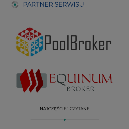
NAJCZĘŚCIEJ CZYTANE
1
PGE szuka pracowników, zobacz nowe
ogłoszenia
2
Budowa terminala intermodalnego w
Zabrzu wkracza w końcowy etap
realizacji
3
Kogo teraz zatrudniają Polskie Sieci
Elektroenergetyczne