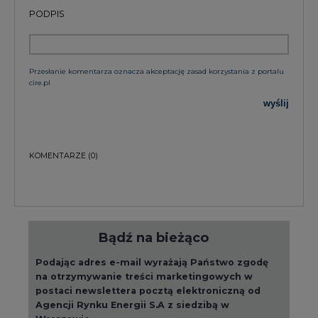
Bądź na bieżąco
Podając adres e-mail wyrażają Państwo zgodę
na otrzymywanie treści marketingowych w
postaci newslettera pocztą elektroniczną od
Agencji Rynku Energii S.A z siedzibą w
Warszawie.
ZAPISZ SIĘ DO NEWSLETTERA
Więcej informacji dotyczących przetwarzania
przez nas Państwa danych osobowych, w tym
informacje o przysługujących Państwu
prawach, znajduje się w
polityce prywatności.
Raporty branżowe