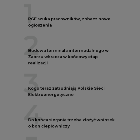
4
Do końca sierpnia trzeba złożyć wniosek
o bon ciepłowniczy
5
Przegląd najnowszych rekrutacji na
stanowiska kierownicze w polskiej
energetyce
REKLAMA
AUTORZY CIRE