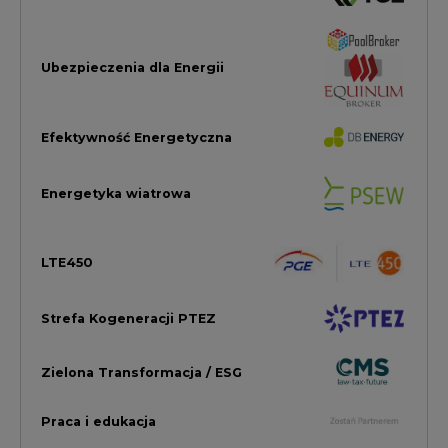
Strefa Kogeneracji PTEZ
Zielona Transformacja / ESG
Praca i edukacja
Wodór
Elektromobilność
Energetyka jądrowa
Zmiany klimatyczne
Górnictwo
Gospodarka
Komentarze Rynkowe
Rok 2022 na CIRE