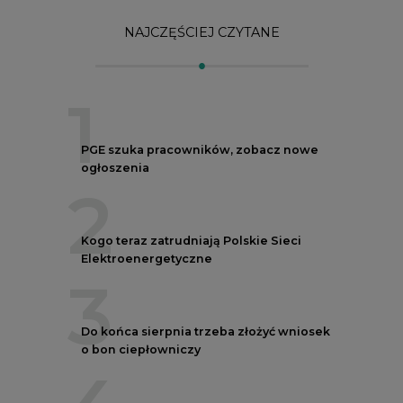
3
Do końca sierpnia trzeba złożyć wniosek
o bon ciepłowniczy
4
Przegląd najnowszych rekrutacji na
stanowiska kierownicze w polskiej
energetyce
5
Kogo teraz zatrudnia Energa, najnowsze
ogłoszenia
REKLAMA