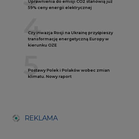
REKLAMA
NOTOWANIA EEX EUA
FUTURES
Kontrakt
Kurs rozliczeniowy
Wolumen obrotu
Nov/23
81,17
-
Nov/23
81,45
-
Dec/23
81,67
324000