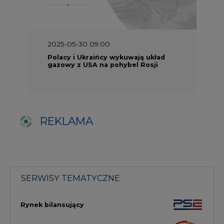
SERWISY TEMATYCZNE
Rynek bilansujący
Serwis PGE
Fotowoltaika
Głos Enei
Handel emisjami CO2
Rynek Ciepła
Rynek Gazu