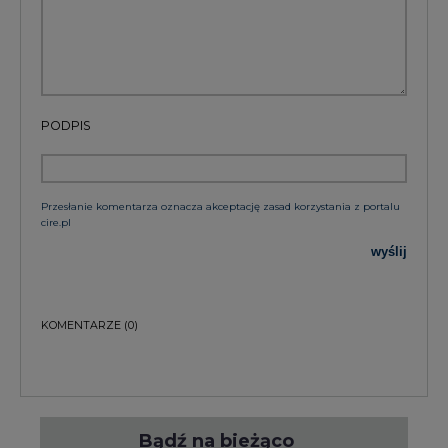
KOMENTARZE
(0)
Bądź na bieżąco
Podając adres e-mail wyrażają Państwo zgodę
na otrzymywanie treści marketingowych w
postaci newslettera pocztą elektroniczną od
Agencji Rynku Energii S.A z siedzibą w
Warszawie.
ZAPISZ SIĘ DO NEWSLETTERA
Więcej informacji dotyczących przetwarzania
przez nas Państwa danych osobowych, w tym