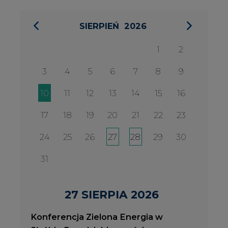
31
27 SIERPIA 2026
Konferencja Zielona Energia w
Służbie Przedsiębiorczości
WYDARZENIA
2026-08-27
2