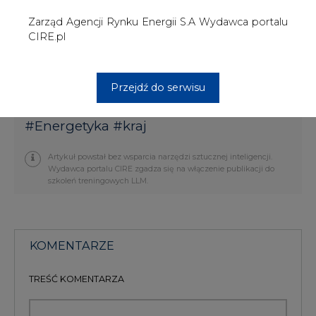
KOMENTARZE
TREŚĆ KOMENTARZA
PODPIS
Przesłanie komentarza oznacza akceptację zasad korzystania z portalu
cire.pl
wyślij