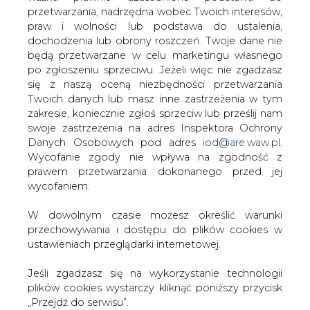
W dowolnym czasie możesz określić warunki
przechowywania i dostępu do plików cookies w
ustawieniach przeglądarki internetowej.
Jeśli zgadzasz się na wykorzystanie technologii
plików cookies wystarczy kliknąć poniższy przycisk
„Przejdź do serwisu”.
Zarząd Agencji Rynku Energii S.A Wydawca portalu
CIRE.pl
Przejdź do serwisu
#
Energetyka
#
kraj
Artykuł powstał bez wsparcia narzędzi sztucznej inteligencji.
Wydawca portalu CIRE zgadza się na włączenie publikacji do
szkoleń treningowych LLM.