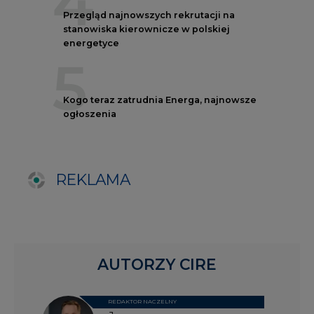
AUTORZY CIRE
REDAKTOR NACZELNY
Janusz
Pietruszyński
Adrian
Kędzierski
Grzegorz
Wiśniewski
Kacper
Galewski