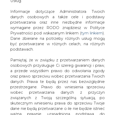
danych. Prawa te będą przez nas bezwzględnie
przestrzegane. Prawo do wniesienia sprzeciwu
wobec przetwarzania danych z przyczyn
związanych z Twoją szczególną sytuacją, po
skutecznym wniesieniu prawa do sprzeciwu Twoje
dane nie będą przetwarzane o ile nie będzie istnieć
ważna prawnie uzasadniona podstawa do
przetwarzania, nadrzędna wobec Twoich interesów,
praw i wolności lub podstawa do ustalenia,
dochodzenia lub obrony roszczeń. Twoje dane nie
będą przetwarzane w celu marketingu własnego
po zgłoszeniu sprzeciwu. Jeżeli więc nie zgadzasz
się z naszą oceną niezbędności przetwarzania
Twoich danych lub masz inne zastrzeżenia w tym
zakresie, koniecznie zgłoś sprzeciw lub prześlij nam
swoje zastrzeżenia na adres Inspektora Ochrony
Danych Osobowych pod adres
iod@are.waw.pl
.
Wycofanie zgody nie wpływa na zgodność z
Cz. 2 Pamiętajmy o Lizbonie i Kioto
prawem przetwarzania dokonanego przed jej
wycofaniem.