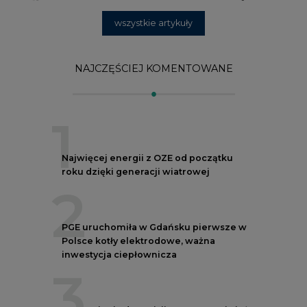
2
PGE uruchomiła w Gdańsku pierwsze w
Polsce kotły elektrodowe, ważna
inwestycja ciepłownicza
3
Uprawnienia do emisji CO2 stanowią już
59% ceny energii elektrycznej
4
Czy inwazja Rosji na Ukrainę przyśpieszy
transformację energetyczną Europy w
kierunku OZE
5
Postawy Polek i Polaków wobec zmian
klimatu. Nowy raport