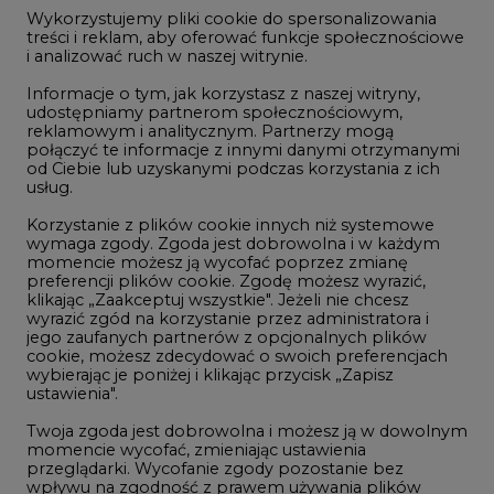
jego zaufanych partnerów z opcjonalnych plików
Dec/27
97,58
-
cookie, możesz zdecydować o swoich preferencjach
wybierając je poniżej i klikając przycisk „Zapisz
Dec/28
101,56
-
ustawienia".
Dec/29
105,54
-
Twoja zgoda jest dobrowolna i możesz ją w dowolnym
momencie wycofać, zmieniając ustawienia
przeglądarki. Wycofanie zgody pozostanie bez
Dec/30
109,52
-
wpływu na zgodność z prawem używania plików
cookie i podobnych technologii, którego dokonano
na podstawie zgody przed jej wycofaniem. Korzystanie
Dec/31
113,50
z plików cookie ww. celach związane jest z
przetwarzaniem Twoich danych osobowych.
Równocześnie informujemy, że Administratorem
Państwa danych jest Agencja Rynku Energii S.A., ul.
Bobrowiecka 3, 00-728 Warszawa.
NOTOWANIA ARCHIWALNE
Więcej informacji o przetwarzaniu danych osobowych
oraz mechanizmie plików cookie znajdą Państwo
Wybierz
pokaż
w
Polityce prywatności
.
dzień:
Zaakceptuj
wszystkie