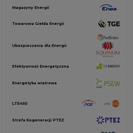
LTE450
Strefa Kogeneracji PTEZ
Zielona Transformacja / ESG
Praca i edukacja
Wodór
Elektromobilność
Energetyka jądrowa
Zmiany klimatyczne
Górnictwo