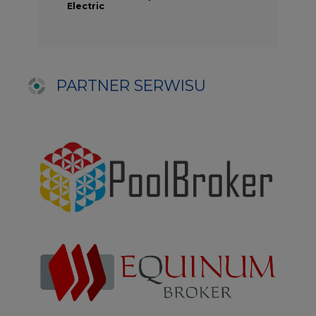
NAJCZĘŚCIEJ CZYTANE
1
PGE szuka pracowników, zobacz nowe
ogłoszenia
2
Kogo teraz zatrudniają Polskie Sieci
Elektroenergetyczne