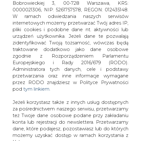
programu dla elektroenergetyki
Jeżeli korzystasz także z innych usług dostępnych
za pośrednictwem naszego serwisu, przetwarzamy
też Twoje dane osobowe podane przy zakładaniu
konta lub rejestracji do newslettera. Przetwarzamy
dane, które podajesz, pozostawiasz lub do których
możemy uzyskać dostęp w ramach korzystania z
Usług.
Wystąpienie Michała Krupińskiego,
Podsekretarza Stanu w MSP podczas
Informacje dotyczące Administratora Twoich
konferencji prasowej na GPW w
danych osobowych a także cele i podstawy
Warszawie dniu 3 października 2007 r.
przetwarzania oraz inne niezbędne informacje
wymagane przez RODO znajdziesz w Polityce
MSP jest zadowolone z realizacji programu dla
Prywatności pod wskazanym linkiem (
tym linkiem
).
elektroenergetyki, będącego według niego jednym z
Dane zbierane na potrzeby różnych usług mogą
najtrudniejszych i najbardziej całościowych programów w
być przetwarzane w różnych celach, na różnych
historii polskiej gospodarki obejmującym kilkaset
podstawach.
podmiotów i branżę wartą około 80 mld zł.
Pamiętaj, że w związku z przetwarzaniem danych
Cz.1 Znaczny wzrost wartości skonsolidowanych
osobowych przysługuje Ci szereg gwarancji i praw,
grup
a przede wszystkim prawo do odwołania zgody
oraz prawo sprzeciwu wobec przetwarzania Twoich