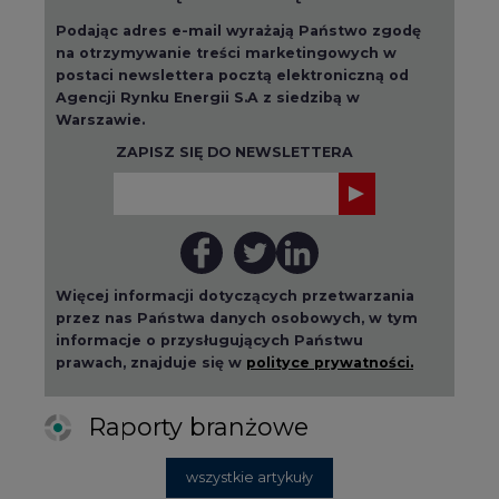
informacje o przysługujących Państwu
prawach, znajduje się w
polityce prywatności.
Raporty branżowe
wszystkie artykuły
2026-08-01 14:30
Czy na Górnym Śląsku będzie "życie
po węglu"? (raport)