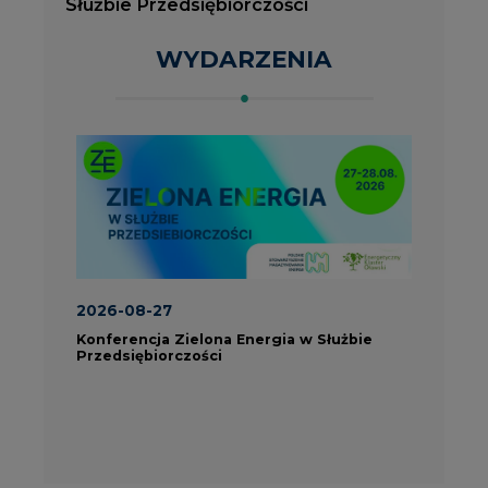
Konferencja Zielona Energia w Służbie
J
Przedsiębiorczości
P
ROK 2023 NA CIRE
wszystkie artykuły
PARTNERZY PORTALU