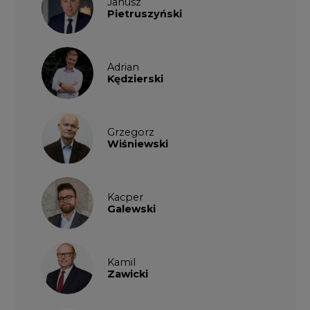
Kamil
Zawicki
KKG
Legal
Patrycja
Nowakowska
Patrycja
Wysocka