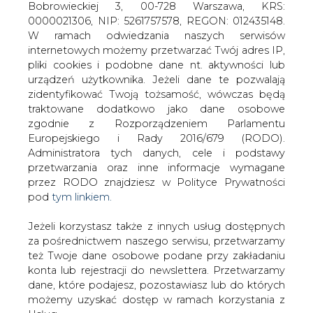
Jeżeli korzystasz także z innych usług dostępnych
za pośrednictwem naszego serwisu, przetwarzamy
też Twoje dane osobowe podane przy zakładaniu
konta lub rejestracji do newslettera. Przetwarzamy
dane, które podajesz, pozostawiasz lub do których
W sytuacji kiedy na GPW są już
możemy uzyskać dostęp w ramach korzystania z
notowane Enea i PGE oraz biorąc pod
Usług.
uwagę słabnącą koniunkturę na
światowych giełdach Skarb Państwa
Informacje dotyczące Administratora Twoich
powinien zwiększyć wielkości emisji
danych osobowych a także cele i podstawy
Tauronu, aby przekonać inwestorów do
przetwarzania oraz inne niezbędne informacje
zakupu akcji spółki &#8211; radzi w
wymagane przez RODO znajdziesz w Polityce
&#8222;Rzeczpospolitej&#8221; Robert
Prywatności pod wskazanym linkiem (
tym linkiem
).
Garnczarek, prezes AXA PTE .
Dane zbierane na potrzeby różnych usług mogą
być przetwarzane w różnych celach, na różnych
W jego ocenie takie posunięcie Skarbu Państwa
podstawach.
doprowadzi do wzrost wagi akcji Tauronu w indeksach
giełdowych i w rezultacie inwestorzy instytucjonalni
Pamiętaj, że w związku z przetwarzaniem danych
dokupią więcej akcji spółki. Według szefa AXA PTE dzięki
osobowych przysługuje Ci szereg gwarancji i praw,
temu zmniejszyłoby się ryzyko niższych przychodów z
a przede wszystkim prawo do odwołania zgody
prywatyzacji dla budżetu. Z drugiej strony Robert
oraz prawo sprzeciwu wobec przetwarzania Twoich