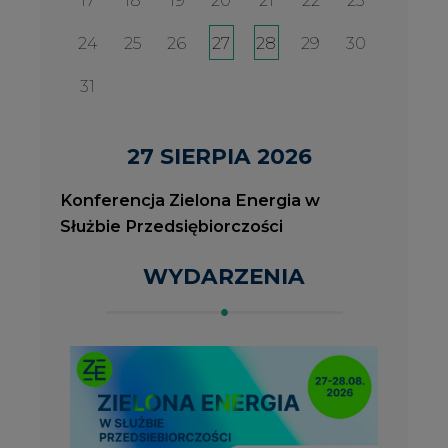
2026-08-27
2
Konferencja Zielona Energia w Służbie
J
Przedsiębiorczości
P
ROK 2023 NA CIRE