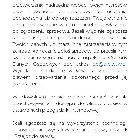
W dowolnym czasie możesz określić warunki
przechowywania i dostępu do plików cookies w
PODPIS
ustawieniach przeglądarki internetowej.
Jeśli zgadzasz się na wykorzystanie technologii
plików cookies wystarczy kliknąć poniższy przycisk
Przesłanie komentarza oznacza akceptację zasad korzystania z portalu
„Przejdź do serwisu”.
cire.pl
wyślij
Zarząd Agencji Rynku Energii S.A Wydawca portalu
CIRE.pl
KOMENTARZE
(0)
Przejdź do serwisu
Bądź na bieżąco
Podając adres e-mail wyrażają Państwo zgodę
na otrzymywanie treści marketingowych w
postaci newslettera pocztą elektroniczną od