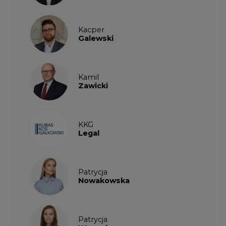
Patrycja
Nowakowska
Patrycja
Wysocka
Paulina
Popiołek
Kalendarium wydarzeń
SIERPIEŃ
2026