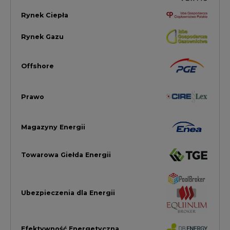
Ubezpieczenia dla Energii
Efektywność Energetyczna
Energetyka wiatrowa
LTE450
Strefa Kogeneracji PTEZ
Zielona Transformacja / ESG
Praca i edukacja