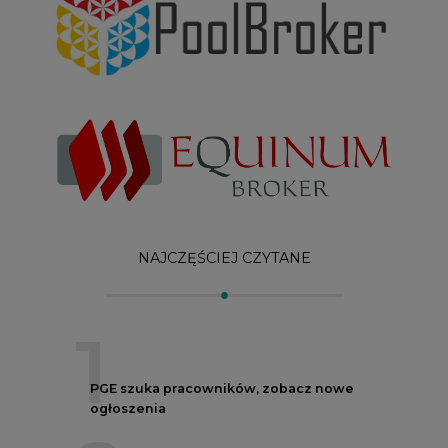
1
PGE szuka pracowników, zobacz nowe
ogłoszenia
2
Budowa terminala intermodalnego w
Zabrzu wkracza w końcowy etap
realizacji
3
Kogo teraz zatrudniają Polskie Sieci
Elektroenergetyczne
4
Do końca sierpnia trzeba złożyć wniosek
o bon ciepłowniczy