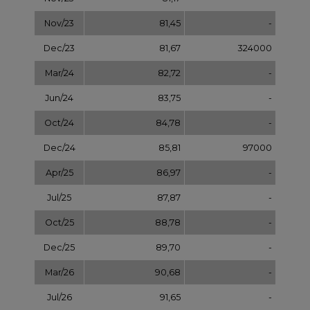
Oct/25
88,78
-
Dec/25
89,70
-
Mar/26
90,68
-
Jul/26
91,65
-
Sep/26
92,63
-
Dec/26
93,60
-
Dec/27
97,58
-
Dec/28
101,56
-
Dec/29
105,54
-
Dec/30
109,52
-
Dec/31
113,50