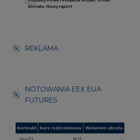
FUTURES
Kontrakt
Kurs rozliczeniowy
Wolumen obrotu
Nov/23
81,17
-
Nov/23
81,45
-
Dec/23
81,67
324000
Mar/24
82,72
-
Jun/24
83,75
-
Oct/24
84,78
-
Dec/24
85,81
97000
Apr/25
86,97
-
Jul/25
87,87
-