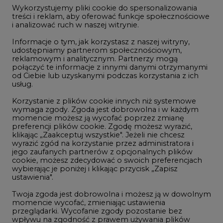
1
jego zaufanych partnerów z opcjonalnych plików
cookie, możesz zdecydować o swoich preferencjach
PGE szuka pracowników, zobacz nowe
wybierając je poniżej i klikając przycisk „Zapisz
ogłoszenia
ustawienia".
2
Twoja zgoda jest dobrowolna i możesz ją w dowolnym
momencie wycofać, zmieniając ustawienia
przeglądarki. Wycofanie zgody pozostanie bez
Budowa terminala intermodalnego w
wpływu na zgodność z prawem używania plików
Zabrzu wkracza w końcowy etap
cookie i podobnych technologii, którego dokonano
realizacji
na podstawie zgody przed jej wycofaniem. Korzystanie
3
z plików cookie ww. celach związane jest z
przetwarzaniem Twoich danych osobowych.
Równocześnie informujemy, że Administratorem
Kogo teraz zatrudniają Polskie Sieci
Państwa danych jest Agencja Rynku Energii S.A., ul.
Elektroenergetyczne
Bobrowiecka 3, 00-728 Warszawa.
4
Więcej informacji o przetwarzaniu danych osobowych
oraz mechanizmie plików cookie znajdą Państwo
w
Polityce prywatności
.
Do końca sierpnia trzeba złożyć wniosek
o bon ciepłowniczy
Zaakceptuj
5
wszystkie