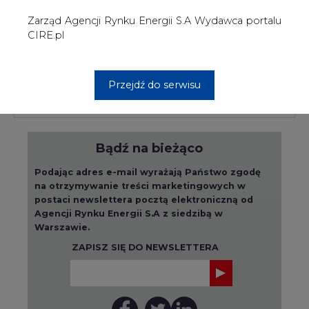
Agencji Rynku Energii S.A z siedzibą w
Warszawie.
ZAPISZ SIĘ DO NEWSLETTERA
Więcej informacji dotyczących przetwarzania
przez nas Państwa danych osobowych, w tym
informacje o przysługujących Państwu
prawach, znajduje się w
polityce prywatności.
Raporty branżowe
wszystkie artykuły