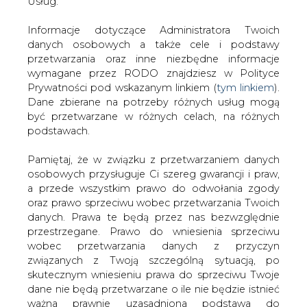
Garnczarek przyznaje, że większa podaż akcji może się
danych. Prawa te będą przez nas bezwzględnie
przełożyć na gorsze zachowanie spółek z sektora
przestrzegane. Prawo do wniesienia sprzeciwu
energetycznego.
wobec przetwarzania danych z przyczyn
związanych z Twoją szczególną sytuacją, po
#
Energetyka
#
kraj
skutecznym wniesieniu prawa do sprzeciwu Twoje
dane nie będą przetwarzane o ile nie będzie istnieć
ważna prawnie uzasadniona podstawa do
Artykuł powstał bez wsparcia narzędzi sztucznej inteligencji.
przetwarzania, nadrzędna wobec Twoich interesów,
Wydawca portalu CIRE zgadza się na włączenie publikacji do
szkoleń treningowych LLM.
praw i wolności lub podstawa do ustalenia,
dochodzenia lub obrony roszczeń. Twoje dane nie
będą przetwarzane w celu marketingu własnego
po zgłoszeniu sprzeciwu. Jeżeli więc nie zgadzasz
się z naszą oceną niezbędności przetwarzania
KOMENTARZE
Twoich danych lub masz inne zastrzeżenia w tym
zakresie, koniecznie zgłoś sprzeciw lub prześlij nam
TREŚĆ KOMENTARZA
swoje zastrzeżenia na adres Inspektora Ochrony
Danych Osobowych pod adres
iod@are.waw.pl
.
Wycofanie zgody nie wpływa na zgodność z
prawem przetwarzania dokonanego przed jej
wycofaniem.