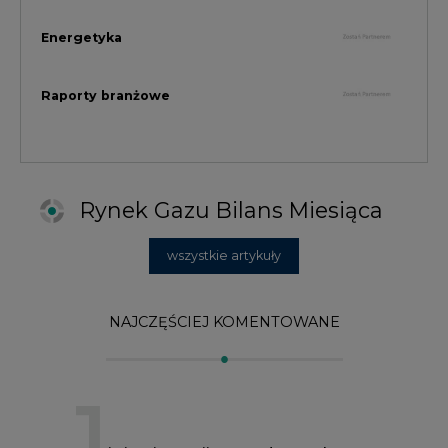
NAJCZĘŚCIEJ KOMENTOWANE
1
Najwięcej energii z OZE od początku
roku dzięki generacji wiatrowej
2
PGE uruchomiła w Gdańsku pierwsze w
Polsce kotły elektrodowe, ważna
inwestycja ciepłownicza
3
Uprawnienia do emisji CO2 stanowią już
59% ceny energii elektrycznej