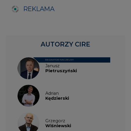
Adrian
Kędzierski
Grzegorz
Wiśniewski
Kacper
Galewski
Kamil
Zawicki
KKG
Legal