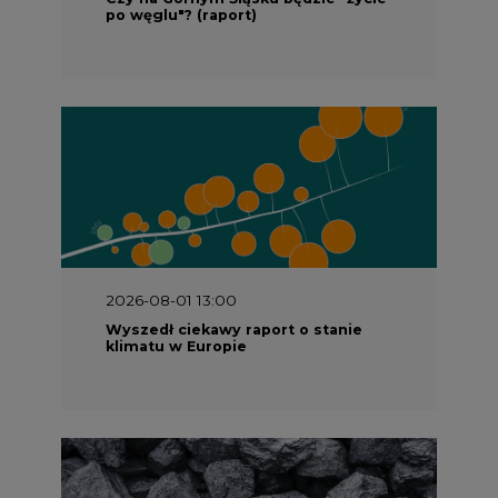
klimatu w Europie
2026-07-09 10:30
Opublikowano bilans zasobów złóż
kopalin w Polsce według stanu na 31
grudnia 2025 r.