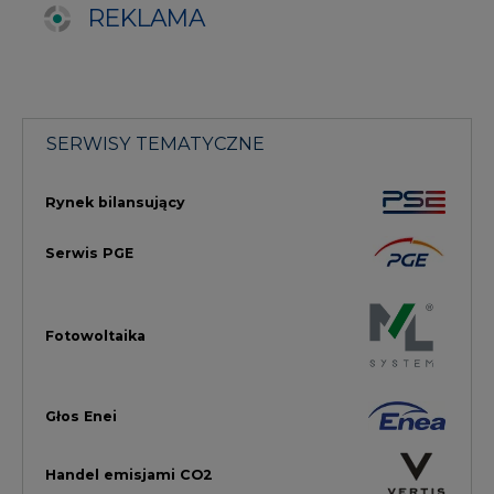
Fotowoltaika
Głos Enei
Handel emisjami CO2
Rynek Ciepła
Rynek Gazu
Offshore
Prawo
Magazyny Energii
Towarowa Giełda Energii