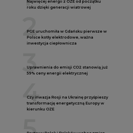
4
Czy inwazja Rosji na Ukrainę przyśpieszy
transformację energetyczną Europy w
kierunku OZE
5
Postawy Polek i Polaków wobec zmian
klimatu. Nowy raport
REKLAMA
NOTOWANIA EEX EUA