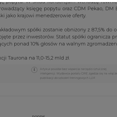
PODPIS
Przesłanie komentarza oznacza akceptację zasad korzystania
z portalu cire.pl
wyślij