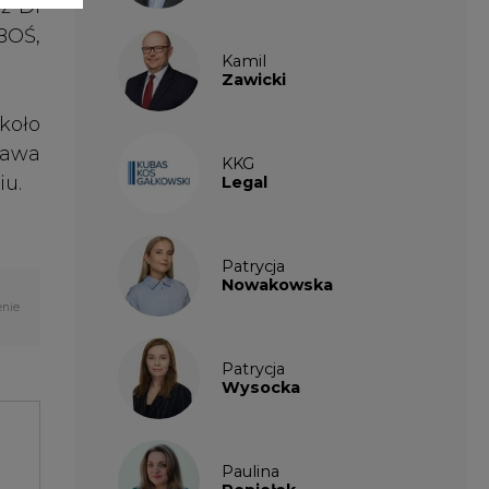
Patrycja
Wysocka
Paulina
Popiołek
Kalendarium
wydarzeń
SIERPIEŃ
2026