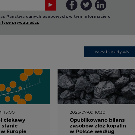
1 13:00
2026-07-09 10:30
ł ciekawy
Opublikowano bilans
 stanie
zasobów złóż kopalin
 w Europie
w Polsce według
stanu na 31 grudnia
2025 r.
2026-12-03
Kongres Magazynowan
Energii PSME
3 16:00
2026-05-23 15:00
 raport
Koszty transformacji
gaz do OZE.
energetyki w Polsce
nizacja
do 2040 roku –
nictwa
sprawdzamy wnioski