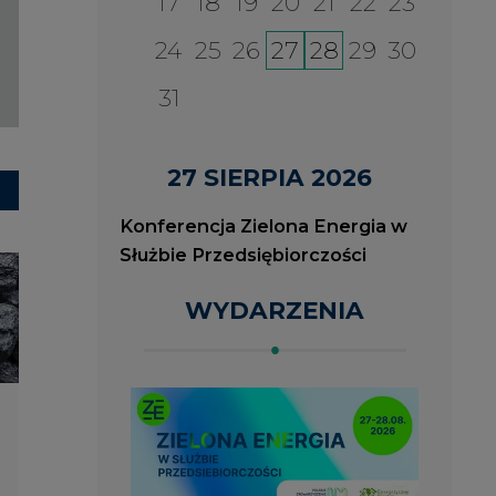
2026-08-27
2
ia
Konferencja Zielona Energia
J
w Służbie Przedsiębiorczości
O
P
ROK