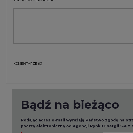
Bądź na bieżąco
Podając adres e-mail wyrażają Państwo zgodę na ot
pocztą elektroniczną od Agencji Rynku Energii S.A z
ZAPISZ SIĘ DO NEWSLETTERA
Więcej informacji dotyczących przetwarzania przez
przysługujących Państwu prawach, znajduje się w
po
Raporty branżowe