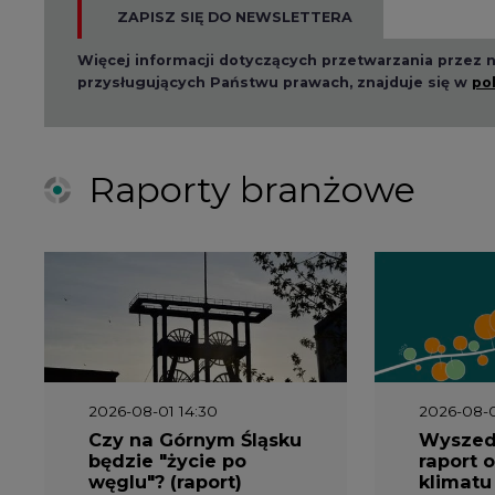
2026-08-01 14:30
2026-08-0
Czy na Górnym Śląsku
Wyszed
będzie "życie po
raport o
węglu"? (raport)
klimatu
2026-06-08 07:00
2026-05-2
Wyszedł raport
Wyszedł
"Bezpieczniej i taniej.
„Przez 
Ciepłownictwo na
Dekarbo
ratunek KSE"
ciepłow