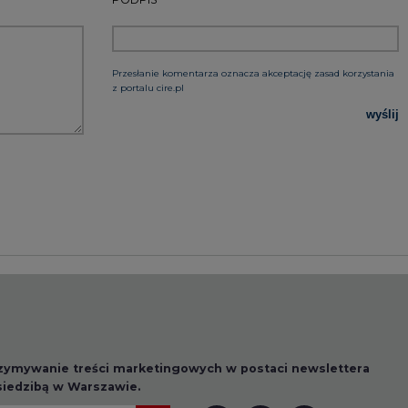
rzymywanie treści marketingowych w postaci newslettera
 siedzibą w Warszawie.
 nas Państwa danych osobowych, w tym informacje o
lityce prywatności.
wszystkie artykuły