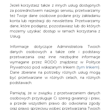
Jeżeli korzystasz także z innych usług dostępnych
za pośrednictwem naszego serwisu, przetwarzamy
też Twoje dane osobowe podane przy zakładaniu
konta lub rejestracji do newslettera. Przetwarzamy
dane, które podajesz, pozostawiasz lub do których
możemy uzyskać dostęp w ramach korzystania z
KGHM Polska Miedź, który kupił w
Usług.
ofercie 4,9% akcji spółki Tauron Polska
Energia, chce dokupować jeszcze
Informacje dotyczące Administratora Twoich
walory tej firmy, a obecną cenę uważa
danych osobowych a także cele i podstawy
za atrakcyjną, wynika ze środowej
przetwarzania oraz inne niezbędne informacje
wypowiedzi prezesa KGHM Herberta
wymagane przez RODO znajdziesz w Polityce
Wirtha.
Prywatności pod wskazanym linkiem (
tym linkiem
).
Dane zbierane na potrzeby różnych usług mogą
"Chcemy dokupywać akcje Taurona, jak będzie dobra
być przetwarzane w różnych celach, na różnych
cena" - powiedział Wirth dziennikarzom, dodając, że
podstawach.
obecna cena jest "bardzo dobra".
Pamiętaj, że w związku z przetwarzaniem danych
KGHM złożył zapis na kupno 700.942.491 akcji (przed
osobowych przysługuje Ci szereg gwarancji i praw,
scaleniem) Tauron Polska Energia SA po cenie 0,57 zł,
a przede wszystkim prawo do odwołania zgody
czyli 77,88 mln sztuk poszaleniu, po cenie 5,13 zł.
oraz prawo sprzeciwu wobec przetwarzania Twoich