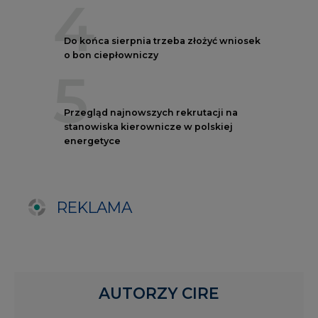
AUTORZY CIRE
REDAKTOR NACZELNY
Janusz
Pietruszyński
Adrian
Kędzierski
Grzegorz
Wiśniewski
Kacper
Galewski