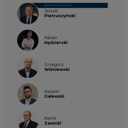
Kamil
Zawicki
KKG
Legal
Patrycja
Nowakowska
Patrycja
Wysocka
Paulina
Popiołek