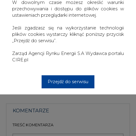
W dowolnym czasie możesz określić warunki
przechowywania i dostępu do plików cookies w
TREŚĆ KOMENTARZA
ustawieniach przeglądarki internetowej.
Jeśli zgadzasz się na wykorzystanie technologii
plików cookies wystarczy kliknąć poniższy przycisk
„Przejdź do serwisu”.
Zarząd Agencji Rynku Energii S.A Wydawca portalu
CIRE.pl
PODPIS
Przejdź do serwisu
Przesłanie komentarza oznacza akceptację zasad korzystania z portalu
cire.pl
wyślij
KOMENTARZE
(0)