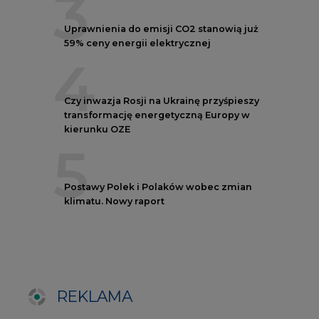
REKLAMA
NOTOWANIA EEX EUA
FUTURES
Kontrakt
Kurs rozliczeniowy
Wolumen obrotu
Nov/23
81,17
-
Nov/23
81,45
-
Dec/23
81,67
324000
Mar/24
82,72
-