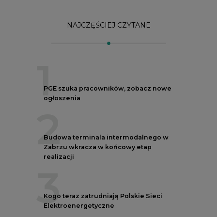
3
Kogo teraz zatrudniają Polskie Sieci
Elektroenergetyczne
4
Do końca sierpnia trzeba złożyć wniosek
o bon ciepłowniczy
5
Przegląd najnowszych rekrutacji na
stanowiska kierownicze w polskiej
energetyce
REKLAMA