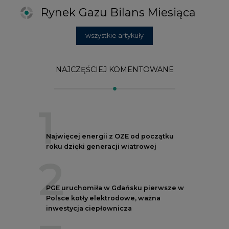
Polsce kotły elektrodowe, ważna
inwestycja ciepłownicza
3
Uprawnienia do emisji CO2 stanowią już
59% ceny energii elektrycznej
4
Czy inwazja Rosji na Ukrainę przyśpieszy
transformację energetyczną Europy w
kierunku OZE
5
Postawy Polek i Polaków wobec zmian
klimatu. Nowy raport