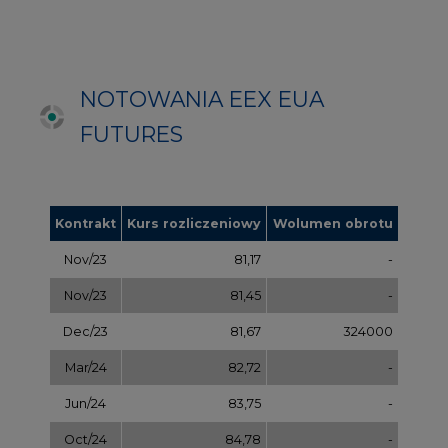
Jun/24
83,75
-
Oct/24
84,78
-
Dec/24
85,81
97000
Apr/25
86,97
-
Jul/25
87,87
-
Oct/25
88,78
-
Dec/25
89,70
-
Mar/26
90,68
-
Jul/26
91,65
-
Sep/26
92,63
-
Dec/26
93,60
-
Dec/27
97,58
-