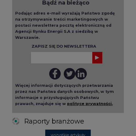
Raporty branżowe
wszystkie artykuły
2026-08-01 14:30
Czy na Górnym Śląsku będzie "życie
po węglu"? (raport)