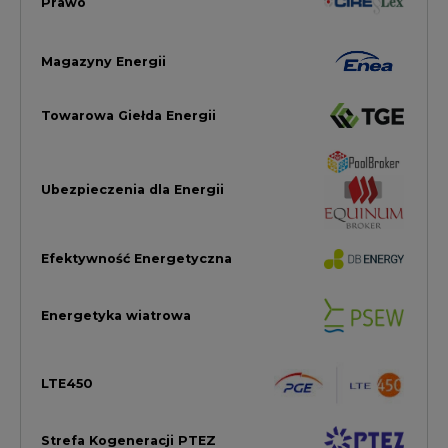
LTE450
Strefa Kogeneracji PTEZ
Zielona Transformacja / ESG
Praca i edukacja
Wodór
Elektromobilność
Energetyka jądrowa
Zmiany klimatyczne
Górnictwo
Gospodarka
Komentarze Rynkowe