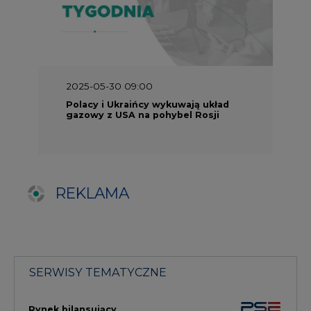
SERWISY TEMATYCZNE
Rynek bilansujący
Serwis PGE
Fotowoltaika
Głos Enei
Handel emisjami CO2
Rynek Ciepła
Rynek Gazu