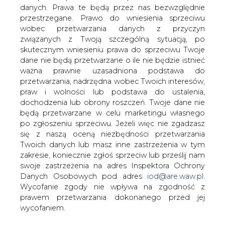
danych. Prawa te będą przez nas bezwzględnie
Obecnie spółka ma 4,9% Taurona choć chciała nabyć w
przestrzegane. Prawo do wniesienia sprzeciwu
ofercie 11,1% kapitału tej spółki Tauron.
wobec przetwarzania danych z przyczyn
związanych z Twoją szczególną sytuacją, po
Akcje spółki Tauron Polska Energia zadebiutowały na
skutecznym wniesieniu prawa do sprzeciwu Twoje
GPW bez zmiany wobec ceny odniesienia ustalonej na
dane nie będą przetwarzane o ile nie będzie istnieć
5,13 zł w środę. Skarb Państwa sprzedał akcje stanowiące
ważna prawnie uzasadniona podstawa do
blisko 52% kapitału spółki, pozyskując ok. 4,2 mld zł.
przetwarzania, nadrzędna wobec Twoich interesów,
praw i wolności lub podstawa do ustalenia,
Po godz. 12-ej kurs wynosił 5,10 zł, co oznacza spadek o
dochodzenia lub obrony roszczeń. Twoje dane nie
0,6% wobec ceny odniesienia.
będą przetwarzane w celu marketingu własnego
po zgłoszeniu sprzeciwu. Jeżeli więc nie zgadzasz
#
Energetyka
#
kraj
się z naszą oceną niezbędności przetwarzania
Twoich danych lub masz inne zastrzeżenia w tym
Artykuł powstał bez wsparcia narzędzi sztucznej inteligencji.
zakresie, koniecznie zgłoś sprzeciw lub prześlij nam
Wydawca portalu CIRE zgadza się na włączenie publikacji do
swoje zastrzeżenia na adres Inspektora Ochrony
szkoleń treningowych LLM.
Danych Osobowych pod adres
iod@are.waw.pl
.
Wycofanie zgody nie wpływa na zgodność z
prawem przetwarzania dokonanego przed jej
wycofaniem.
KOMENTARZE