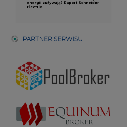
NAJCZĘŚCIEJ CZYTANE
1
PGE szuka pracowników, zobacz nowe
ogłoszenia
2
Budowa terminala intermodalnego w
Zabrzu wkracza w końcowy etap
realizacji