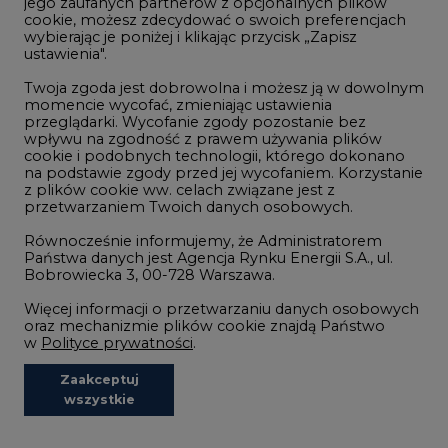
jego zaufanych partnerów z opcjonalnych plików
cookie, możesz zdecydować o swoich preferencjach
wybierając je poniżej i klikając przycisk „Zapisz
ustawienia".
NAJCZĘŚCIEJ CZYTANE
Twoja zgoda jest dobrowolna i możesz ją w dowolnym
momencie wycofać, zmieniając ustawienia
przeglądarki. Wycofanie zgody pozostanie bez
wpływu na zgodność z prawem używania plików
1
cookie i podobnych technologii, którego dokonano
na podstawie zgody przed jej wycofaniem. Korzystanie
z plików cookie ww. celach związane jest z
przetwarzaniem Twoich danych osobowych.
PGE szuka pracowników, zobacz nowe
ogłoszenia
Równocześnie informujemy, że Administratorem
2
Państwa danych jest Agencja Rynku Energii S.A., ul.
Bobrowiecka 3, 00-728 Warszawa.
Więcej informacji o przetwarzaniu danych osobowych
Budowa terminala intermodalnego w
oraz mechanizmie plików cookie znajdą Państwo
Zabrzu wkracza w końcowy etap
w
Polityce prywatności
.
realizacji
3
Zaakceptuj
wszystkie
Kogo teraz zatrudniają Polskie Sieci