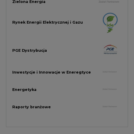
Rynek Gazu Bilans Miesiąca
wszystkie artykuły
NAJCZĘŚCIEJ KOMENTOWANE
1
Najwięcej energii z OZE od początku
roku dzięki generacji wiatrowej
2
PGE uruchomiła w Gdańsku pierwsze w