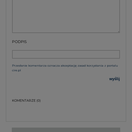
Bądź na bieżąco
Podając adres e-mail wyrażają Państwo zgodę
na otrzymywanie treści marketingowych w
postaci newslettera pocztą elektroniczną od
Agencji Rynku Energii S.A z siedzibą w
Warszawie.
ZAPISZ SIĘ DO NEWSLETTERA
Więcej informacji dotyczących przetwarzania
przez nas Państwa danych osobowych, w tym
informacje o przysługujących Państwu
prawach, znajduje się w
polityce prywatności.