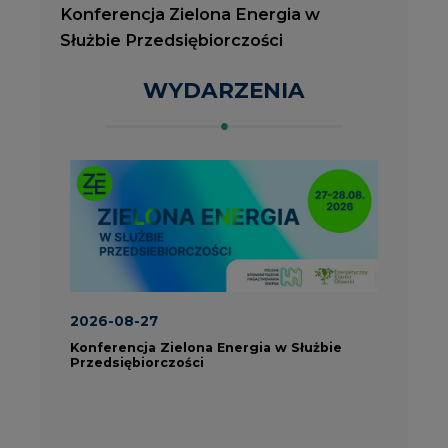
ROK 2023 NA CIRE
wszystkie artykuły
PARTNERZY PORTALU