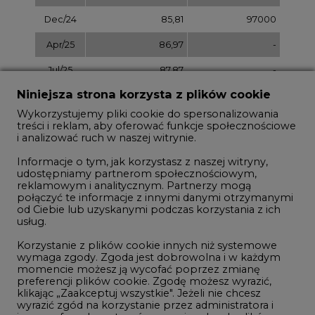
Dec/28
101,56
-
Dec/29
105,54
-
Dec/30
109,52
-
Niniejsza strona korzysta z plików cookie
Dec/31
113,50
Wykorzystujemy pliki cookie do spersonalizowania
treści i reklam, aby oferować funkcje społecznościowe
i analizować ruch w naszej witrynie.
Informacje o tym, jak korzystasz z naszej witryny,
udostępniamy partnerom społecznościowym,
NOTOWANIA ARCHIWALNE
reklamowym i analitycznym. Partnerzy mogą
połączyć te informacje z innymi danymi otrzymanymi
Wybierz
pokaż
od Ciebie lub uzyskanymi podczas korzystania z ich
dzień:
usług.
Korzystanie z plików cookie innych niż systemowe
wymaga zgody. Zgoda jest dobrowolna i w każdym
momencie możesz ją wycofać poprzez zmianę
preferencji plików cookie. Zgodę możesz wyrazić,
klikając „Zaakceptuj wszystkie". Jeżeli nie chcesz
REKLAMA
wyrazić zgód na korzystanie przez administratora i