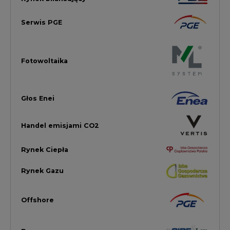
Offshore
Prawo
Magazyny Energii
Towarowa Giełda Energii
Ubezpieczenia dla Energii
Efektywność Energetyczna
Energetyka wiatrowa