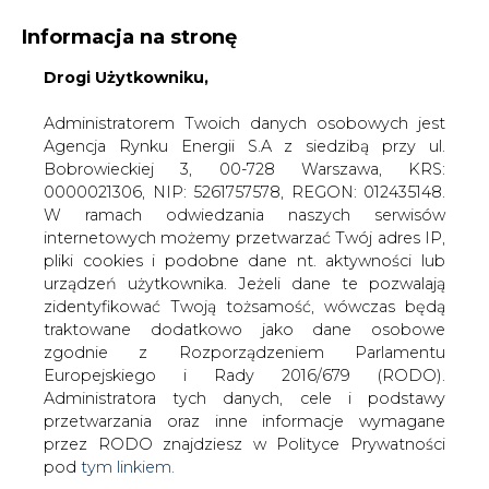
Informacja na stronę
Drogi Użytkowniku,
Administratorem Twoich danych osobowych jest
Agencja Rynku Energii S.A z siedzibą przy ul.
Bobrowieckiej 3, 00-728 Warszawa, KRS:
Strona główna
/
UBEZPIECZENIA DLA
0000021306, NIP: 5261757578, REGON: 012435148.
ENERGII
/
KGHM chce kupować akcje Tauronu, obecna
W ramach odwiedzania naszych serwisów
cena jest bardzo dobra
internetowych możemy przetwarzać Twój adres IP,
pliki cookies i podobne dane nt. aktywności lub
2010-06-30 00:00
urządzeń użytkownika. Jeżeli dane te pozwalają
drukuj
zidentyfikować Twoją tożsamość, wówczas będą
skomentuj
traktowane dodatkowo jako dane osobowe
udostępnij
:
zgodnie z Rozporządzeniem Parlamentu
Europejskiego i Rady 2016/679 (RODO).
Administratora tych danych, cele i podstawy
przetwarzania oraz inne informacje wymagane
KGHM chce kupować akcje
przez RODO znajdziesz w Polityce Prywatności
Tauronu, obecna cena jest bardzo
pod
tym linkiem.
dobra