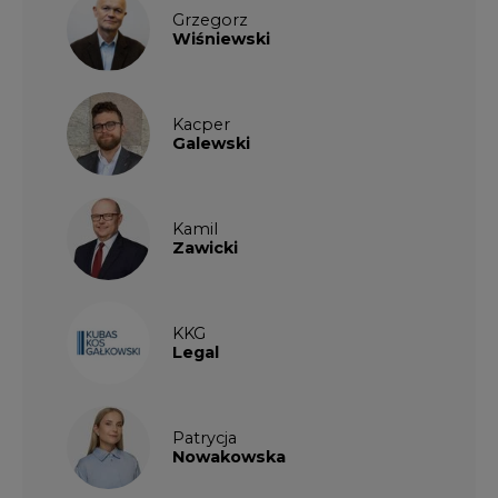
Legal
Patrycja
Nowakowska
Patrycja
Wysocka
Paulina
Popiołek
Kalendarium wydarzeń