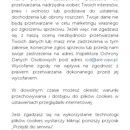
W dowolnym czasie możesz określić warunki
energetycznych trudno znaleźć takie, które nie są przez
przechowywania i dostępu do plików cookies w
rządy kontrolowane lub państwo nie ma na nie
ustawieniach przeglądarki internetowej.
znaczącego wpływu. W ocenie „Rz” w tej sytuacji MSP
powinno mieć na uwadze nie tylko zapewnienie
Jeśli zgadzasz się na wykorzystanie technologii
stabilnego rozwoju spółki, ale i rynku energii w Polsce.
plików cookies wystarczy kliknąć poniższy przycisk
„Przejdź do serwisu”.
#
Energetyka
#
kraj
Zarząd Agencji Rynku Energii S.A Wydawca portalu
CIRE.pl
Artykuł powstał bez wsparcia narzędzi sztucznej inteligencji.
Wydawca portalu CIRE zgadza się na włączenie publikacji do
szkoleń treningowych LLM.
Przejdź do serwisu
KOMENTARZE
TREŚĆ KOMENTARZA