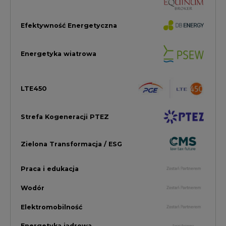
Praca i edukacja
Wodór
Elektromobilność
Energetyka jądrowa
Zmiany klimatyczne
Górnictwo
Gospodarka
Komentarze Rynkowe
Rok 2022 na CIRE
Zielona Energia