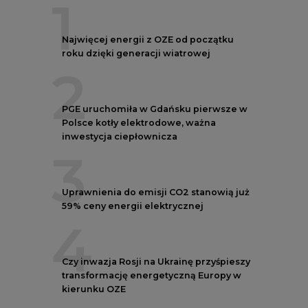
4
Czy inwazja Rosji na Ukrainę przyśpieszy
transformację energetyczną Europy w
kierunku OZE
5
Postawy Polek i Polaków wobec zmian
klimatu. Nowy raport
REKLAMA