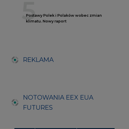
NOTOWANIA EEX EUA
FUTURES
Kontrakt
Kurs rozliczeniowy
Wolumen obrotu
Nov/23
81,17
-
Nov/23
81,45
-
Dec/23
81,67
324000
Mar/24
82,72
-
Jun/24
83,75
-
Oct/24
84,78
-
Dec/24
85,81
97000
Apr/25
86,97
-