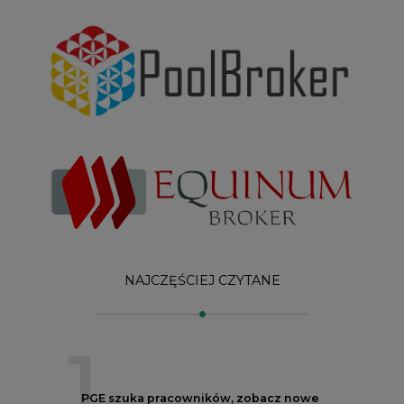
NAJCZĘŚCIEJ CZYTANE
1
PGE szuka pracowników, zobacz nowe
ogłoszenia
2
W Gorzowie Wielkopolskim ruszyły
przygotowania do budowy fabryki rakiet
3
Budowa terminala intermodalnego w
Zabrzu wkracza w końcowy etap
realizacji
4