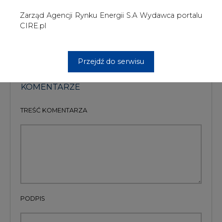
PODPIS
Przesłanie komentarza oznacza akceptację zasad korzystania z portalu
cire.pl
wyślij
KOMENTARZE
(0)
Bądź na bieżąco
Podając adres e-mail wyrażają Państwo zgodę