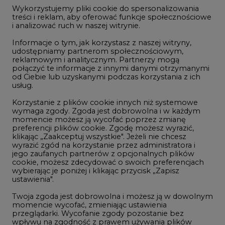
jego zaufanych partnerów z opcjonalnych plików
Dec/31
113,50
cookie, możesz zdecydować o swoich preferencjach
wybierając je poniżej i klikając przycisk „Zapisz
ustawienia".
Twoja zgoda jest dobrowolna i możesz ją w dowolnym
momencie wycofać, zmieniając ustawienia
przeglądarki. Wycofanie zgody pozostanie bez
NOTOWANIA ARCHIWALNE
wpływu na zgodność z prawem używania plików
Wybierz
cookie i podobnych technologii, którego dokonano
pokaż
dzień:
na podstawie zgody przed jej wycofaniem. Korzystanie
z plików cookie ww. celach związane jest z
przetwarzaniem Twoich danych osobowych.
Równocześnie informujemy, że Administratorem
Państwa danych jest Agencja Rynku Energii S.A., ul.
Bobrowiecka 3, 00-728 Warszawa.
REKLAMA
Więcej informacji o przetwarzaniu danych osobowych
oraz mechanizmie plików cookie znajdą Państwo
w
Polityce prywatności
.
Zaakceptuj
NAJCZĘŚCIEJ CZYTANE
wszystkie