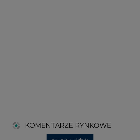
KOMENTARZE RYNKOWE
wszystkie artykuły
2026-06-11 08:00
Grupa Przemysłowa Baltic nadal
poszukuje pracowników