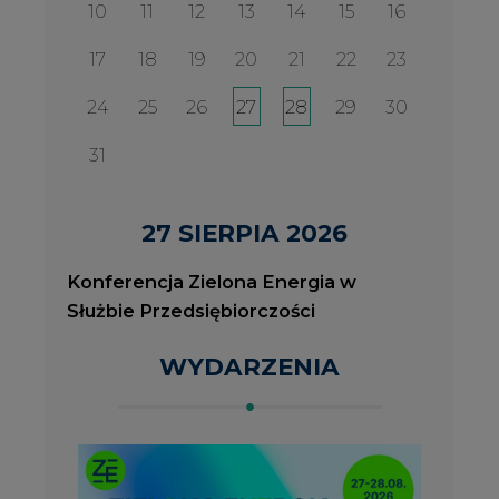
WYDARZENIA
2026-08-27
2
Konferencja Zielona Energia w Służbie
J
Przedsiębiorczości
P