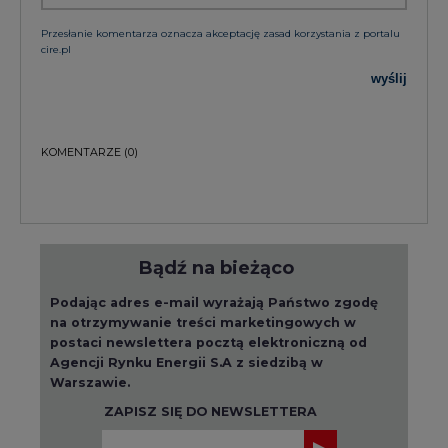
na otrzymywanie treści marketingowych w
postaci newslettera pocztą elektroniczną od
Agencji Rynku Energii S.A z siedzibą w
Warszawie.
ZAPISZ SIĘ DO NEWSLETTERA
Więcej informacji dotyczących przetwarzania
przez nas Państwa danych osobowych, w tym
informacje o przysługujących Państwu
prawach, znajduje się w
polityce prywatności.
Raporty branżowe
wszystkie artykuły