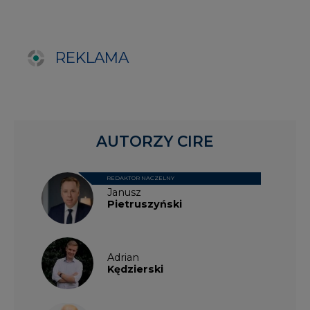
Adrian
Kędzierski
Grzegorz
Wiśniewski
Kacper
Galewski
Kamil
Zawicki
KKG