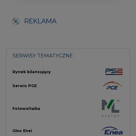
Fotowoltaika
Głos Enei
Handel emisjami CO2
Rynek Ciepła
Rynek Gazu
Offshore
Prawo
Magazyny Energii