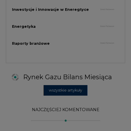
wszystkie artykuły
NAJCZĘŚCIEJ KOMENTOWANE
1
Najwięcej energii z OZE od początku
roku dzięki generacji wiatrowej
2
PGE uruchomiła w Gdańsku pierwsze w
Polsce kotły elektrodowe, ważna
inwestycja ciepłownicza
3
Uprawnienia do emisji CO2 stanowią już
59% ceny energii elektrycznej