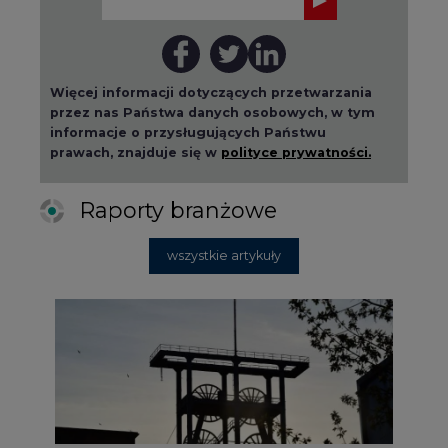
2026-08-01 14:30
Czy na Górnym Śląsku będzie "życie
po węglu"? (raport)