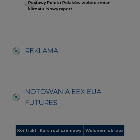
FUTURES
Kontrakt
Kurs rozliczeniowy
Wolumen obrotu
Nov/23
81,17
-
Nov/23
81,45
-
Dec/23
81,67
324000
Mar/24
82,72
-
Jun/24
83,75
-
Oct/24
84,78
-
Dec/24
85,81
97000
Apr/25
86,97
-
Jul/25
87,87
-