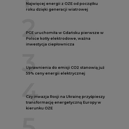
4
Czy inwazja Rosji na Ukrainę przyśpieszy
transformację energetyczną Europy w
kierunku OZE
5
Postawy Polek i Polaków wobec zmian
klimatu. Nowy raport
REKLAMA
NOTOWANIA EEX EUA