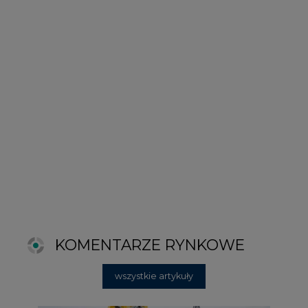
KOMENTARZE RYNKOWE
wszystkie artykuły
2026-06-11 08:00
Grupa Przemysłowa Baltic nadal
poszukuje pracowników