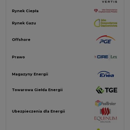
Towarowa Giełda Energii
Ubezpieczenia dla Energii
Efektywność Energetyczna
Energetyka wiatrowa
LTE450
Strefa Kogeneracji PTEZ
Zielona Transformacja / ESG
Praca i edukacja