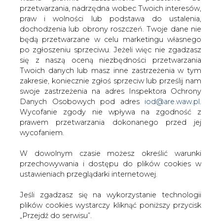
W dowolnym czasie możesz określić warunki
– 9,4 proc. oraz ogłosić wezwanie dla pozostałych
przechowywania i dostępu do plików cookies w
inwestorów.
ustawieniach przeglądarki internetowej.
#
Energetyka
#
kraj
Jeśli zgadzasz się na wykorzystanie technologii
plików cookies wystarczy kliknąć poniższy przycisk
Artykuł powstał bez wsparcia narzędzi sztucznej inteligencji.
„Przejdź do serwisu”.
Wydawca portalu CIRE zgadza się na włączenie publikacji do
szkoleń treningowych LLM.
Zarząd Agencji Rynku Energii S.A Wydawca portalu
CIRE.pl
KOMENTARZE
Przejdź do serwisu
TREŚĆ KOMENTARZA