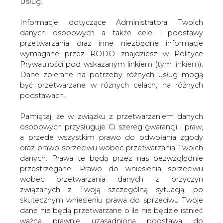
francuskie chcą zyskać dzięki temu dostęp do rynku
danych. Prawa te będą przez nas bezwzględnie
sprzedaży i dystrybucji energii, a dla KI Enea może być
przestrzegane. Prawo do wniesienia sprzeciwu
podstawą do rozwoju działalności w sektorze
wobec przetwarzania danych z przyczyn
elektroenergetycznym.
związanych z Twoją szczególną sytuacją, po
skutecznym wniesieniu prawa do sprzeciwu Twoje
Jednocześnie „Rzeczpospolita” podkreśla, że niedawno
dane nie będą przetwarzane o ile nie będzie istnieć
ogłoszone przez Vattenfall plany sprzedaży polskich
ważna prawnie uzasadniona podstawa do
spółek, w tym tych powstałych po restrukturyzacji
przetwarzania, nadrzędna wobec Twoich interesów,
Górnośląskiego Zakładu Energetycznego, raczej nie
praw i wolności lub podstawa do ustalenia,
wpłyną na decyzje inwestorów w sprawie Enei. Cytowany
dochodzenia lub obrony roszczeń. Twoje dane nie
przez dziennik przedstawiciel jednej z zainteresowanych
będą przetwarzane w celu marketingu własnego
Eneą firm stwierdził, że dla inwestorów liczy się to, co jest
po zgłoszeniu sprzeciwu. Jeżeli więc nie zgadzasz
teraz, a nie perspektywa sprzedaży przez szwedzki
się z naszą oceną niezbędności przetwarzania
koncern. Gazeta pisze również, że w ocenie niektórych
Twoich danych lub masz inne zastrzeżenia w tym
ekspertów korzystniejszym rozwiązaniem jest zakup
zakresie, koniecznie zgłoś sprzeciw lub prześlij nam
państwowej firmy i zrestrukturyzowanie jej obranego
swoje zastrzeżenia na adres Inspektora Ochrony
przez inwestora kierunku zmian.
Danych Osobowych pod adres
iod@are.waw.pl
.
Wycofanie zgody nie wpływa na zgodność z
Czas na składanie ofert potencjalni inwestorzy mają do
prawem przetwarzania dokonanego przed jej
wtorku i według dziennika już w połowie października
wycofaniem.
może być znany inwestor Enei. „Rz” przypomina również,
że firma będzie musiała nabyć też akcje od pracowników