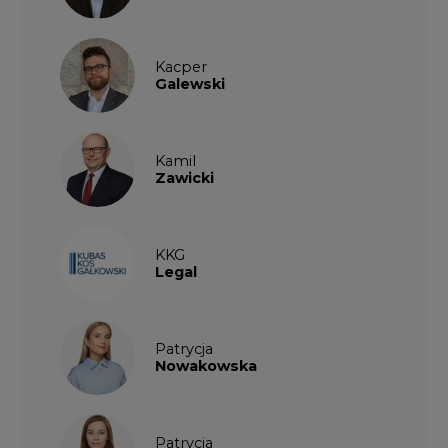
Patrycja
Nowakowska
Patrycja
Wysocka
Paulina
Popiołek
Kalendarium wydarzeń
SIERPIEŃ
2026