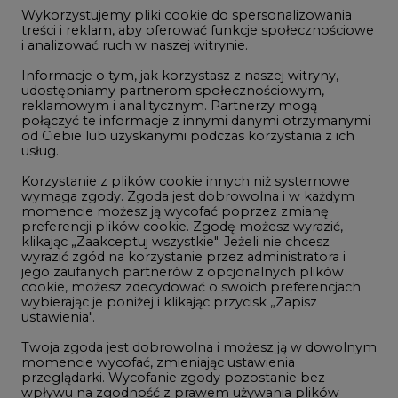
jego zaufanych partnerów z opcjonalnych plików
cookie, możesz zdecydować o swoich preferencjach
wybierając je poniżej i klikając przycisk „Zapisz
ustawienia".
NOTOWANIA ARCHIWALNE
Twoja zgoda jest dobrowolna i możesz ją w dowolnym
momencie wycofać, zmieniając ustawienia
Wybierz
pokaż
przeglądarki. Wycofanie zgody pozostanie bez
dzień:
wpływu na zgodność z prawem używania plików
cookie i podobnych technologii, którego dokonano
na podstawie zgody przed jej wycofaniem. Korzystanie
z plików cookie ww. celach związane jest z
przetwarzaniem Twoich danych osobowych.
Równocześnie informujemy, że Administratorem
REKLAMA
Państwa danych jest Agencja Rynku Energii S.A., ul.
Bobrowiecka 3, 00-728 Warszawa.
Więcej informacji o przetwarzaniu danych osobowych
oraz mechanizmie plików cookie znajdą Państwo
w
Polityce prywatności
.
NAJCZĘŚCIEJ CZYTANE
Zaakceptuj
wszystkie