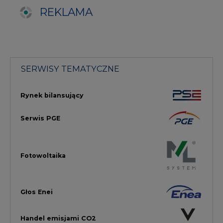
Fotowoltaika
Głos Enei
Handel emisjami CO2
Rynek Ciepła
Rynek Gazu
Offshore
Prawo
Magazyny Energii