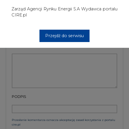
PODPIS
Przesłanie komentarza oznacza akceptację zasad korzystania z portalu
cire.pl
wyślij
KOMENTARZE
(0)
Bądź na bieżąco
Podając adres e-mail wyrażają Państwo zgodę
na otrzymywanie treści marketingowych w
postaci newslettera pocztą elektroniczną od
Agencji Rynku Energii S.A z siedzibą w