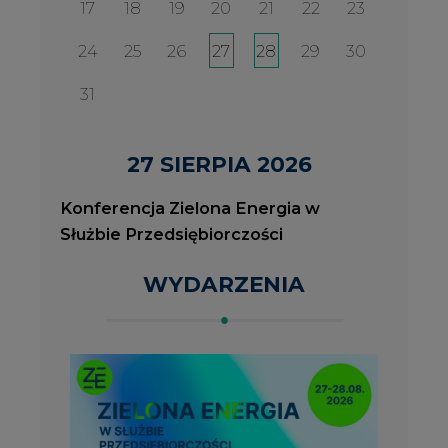
2026-08-27
2
Konferencja Zielona Energia w Służbie
J
Przedsiębiorczości
P
ROK 2023 NA CIRE