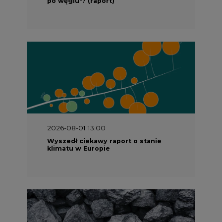
2026-07-09 10:30
Opublikowano bilans zasobów złóż
kopalin w Polsce według stanu na 31
grudnia 2025 r.