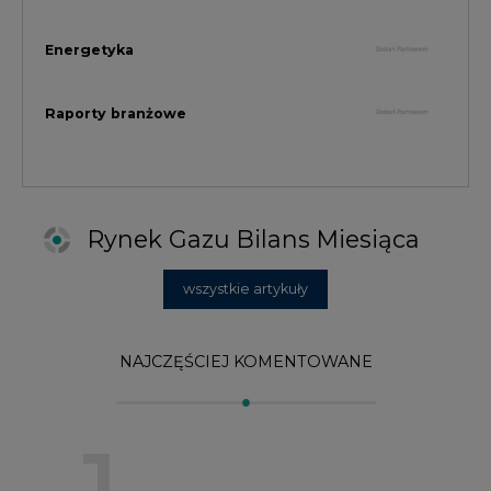
NAJCZĘŚCIEJ KOMENTOWANE
1
Najwięcej energii z OZE od początku
roku dzięki generacji wiatrowej
2
PGE uruchomiła w Gdańsku pierwsze w
Polsce kotły elektrodowe, ważna
inwestycja ciepłownicza
3
Uprawnienia do emisji CO2 stanowią już
59% ceny energii elektrycznej