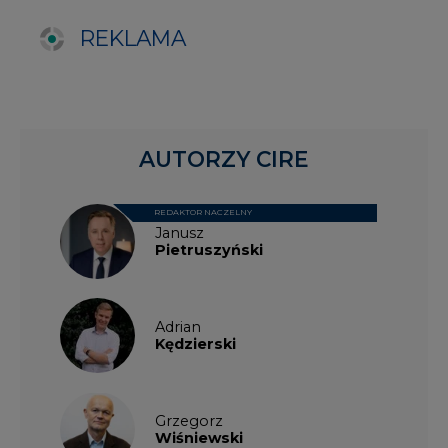
Adrian
Kędzierski
Grzegorz
Wiśniewski
Kacper
Galewski
Kamil
Zawicki
KKG
Legal