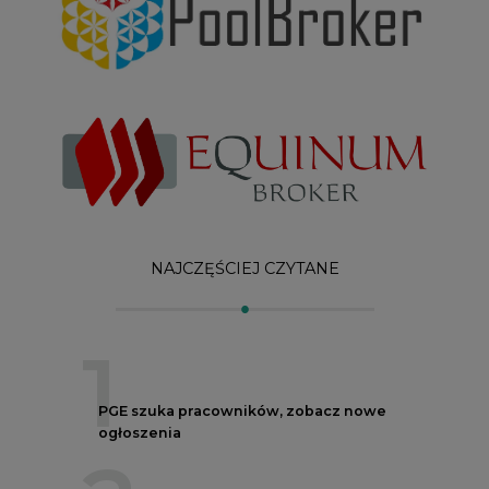
1
PGE szuka pracowników, zobacz nowe
ogłoszenia
2
Budowa terminala intermodalnego w
Zabrzu wkracza w końcowy etap
realizacji
3
Kogo teraz zatrudniają Polskie Sieci
Elektroenergetyczne
4
Do końca sierpnia trzeba złożyć wniosek
o bon ciepłowniczy