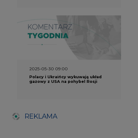
REKLAMA
SERWISY TEMATYCZNE
Rynek bilansujący
Serwis PGE
Fotowoltaika
Głos Enei