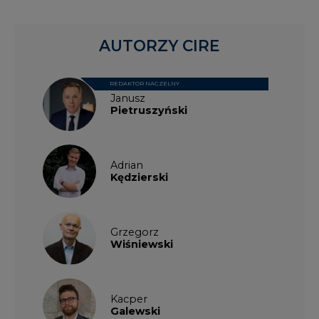
Grzegorz
Wiśniewski
Kacper
Galewski
Kamil
Zawicki
KKG
Legal
Patrycja
Nowakowska