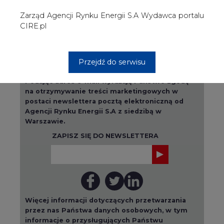
Więcej informacji dotyczących przetwarzania
przez nas Państwa danych osobowych, w tym
informacje o przysługujących Państwu
prawach, znajduje się w
polityce prywatności.
Raporty branżowe
wszystkie artykuły