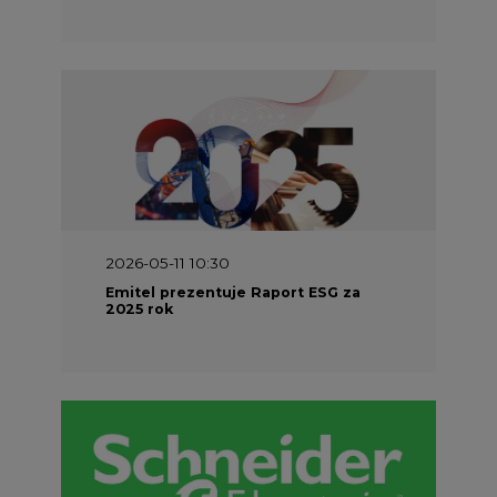
2026-04-27 06:30
Czy polskie firmy w ogóle wiedzą ile
energii zużywają? Raport Schneider
Electric
PARTNER SERWISU