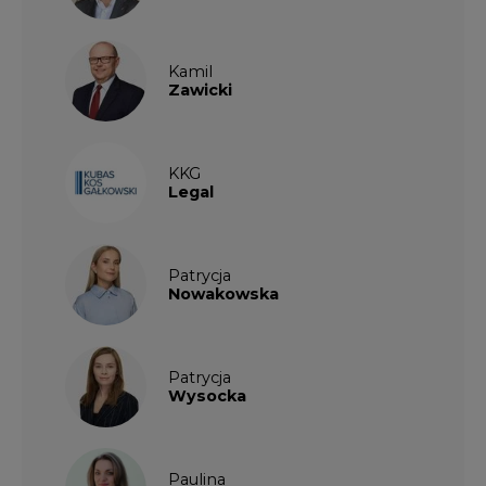
Patrycja
Wysocka
Paulina
Popiołek
Kalendarium wydarzeń
SIERPIEŃ
2026
1
2
3
4
5
6
7
8
9