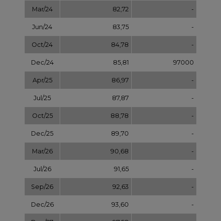
Mar/26
90,68
-
Jul/26
91,65
-
Sep/26
92,63
-
Dec/26
93,60
-
Dec/27
97,58
-
Dec/28
101,56
-
Dec/29
105,54
-
Dec/30
109,52
-
Dec/31
113,50
NOTOWANIA ARCHIWALNE