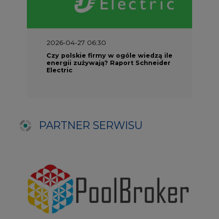
NAJCZĘŚCIEJ CZYTANE
1
Energetyka i gospodarka: 7 tematów, o