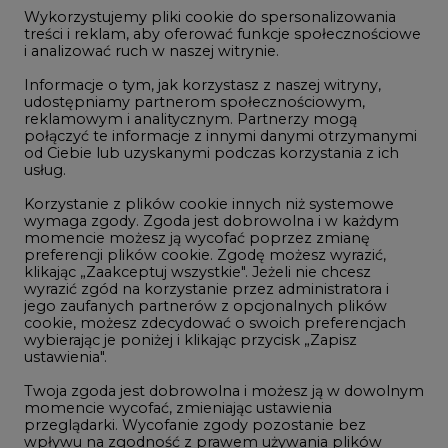
2
jego zaufanych partnerów z opcjonalnych plików
cookie, możesz zdecydować o swoich preferencjach
wybierając je poniżej i klikając przycisk „Zapisz
PGE szuka pracowników, zobacz nowe
ustawienia".
ogłoszenia
3
Twoja zgoda jest dobrowolna i możesz ją w dowolnym
momencie wycofać, zmieniając ustawienia
przeglądarki. Wycofanie zgody pozostanie bez
wpływu na zgodność z prawem używania plików
Kogo teraz zatrudniają Polskie Sieci
cookie i podobnych technologii, którego dokonano
Elektroenergetyczne
na podstawie zgody przed jej wycofaniem. Korzystanie
4
z plików cookie ww. celach związane jest z
przetwarzaniem Twoich danych osobowych.
Równocześnie informujemy, że Administratorem
Do końca sierpnia trzeba złożyć wniosek
Państwa danych jest Agencja Rynku Energii S.A., ul.
o bon ciepłowniczy
Bobrowiecka 3, 00-728 Warszawa.
5
Więcej informacji o przetwarzaniu danych osobowych
oraz mechanizmie plików cookie znajdą Państwo
w
Polityce prywatności
.
Przegląd najnowszych rekrutacji na
stanowiska kierownicze w polskiej
Zaakceptuj
energetyce
wszystkie
6