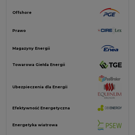
Efektywność Energetyczna
Energetyka wiatrowa
LTE450
Strefa Kogeneracji PTEZ
Zielona Transformacja / ESG
Praca i edukacja
Wodór
Elektromobilność