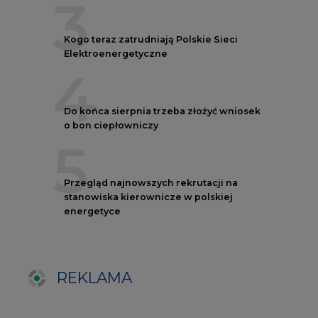
REKLAMA
AUTORZY CIRE
REDAKTOR NACZELNY
Janusz
Pietruszyński
Adrian
Kędzierski