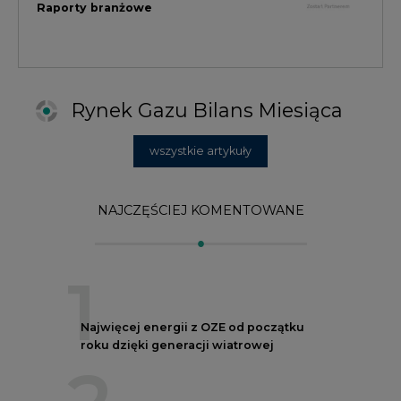
1
Najwięcej energii z OZE od początku
roku dzięki generacji wiatrowej
2
PGE uruchomiła w Gdańsku pierwsze w
Polsce kotły elektrodowe, ważna
inwestycja ciepłownicza
3
Uprawnienia do emisji CO2 stanowią już
59% ceny energii elektrycznej
4
Czy inwazja Rosji na Ukrainę przyśpieszy
transformację energetyczną Europy w
kierunku OZE