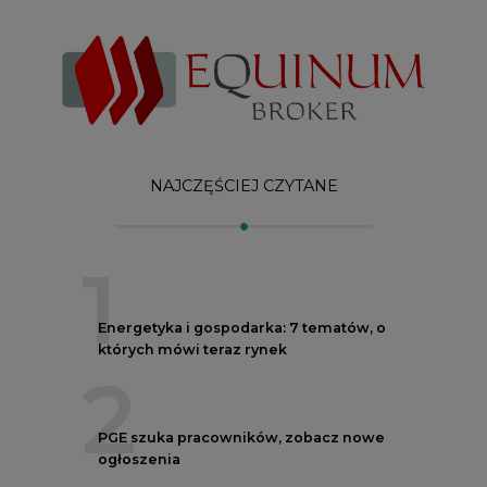
których mówi teraz rynek
2
PGE szuka pracowników, zobacz nowe
ogłoszenia
3
Kogo teraz zatrudniają Polskie Sieci
Elektroenergetyczne
4
Do końca sierpnia trzeba złożyć wniosek
o bon ciepłowniczy
5
Przegląd najnowszych rekrutacji na
stanowiska kierownicze w polskiej
energetyce