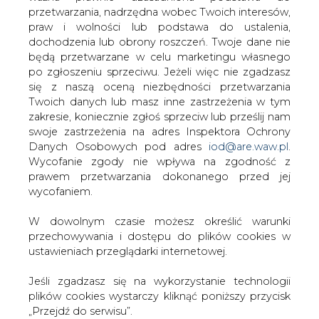
W dowolnym czasie możesz określić warunki
przechowywania i dostępu do plików cookies w
Przesłanie komentarza oznacza akceptację zasad korzystania z portalu
ustawieniach przeglądarki internetowej.
cire.pl
wyślij
Jeśli zgadzasz się na wykorzystanie technologii
plików cookies wystarczy kliknąć poniższy przycisk
„Przejdź do serwisu”.
KOMENTARZE
(0)
Zarząd Agencji Rynku Energii S.A Wydawca portalu
CIRE.pl
Przejdź do serwisu
Bądź na bieżąco
Podając adres e-mail wyrażają Państwo zgodę
na otrzymywanie treści marketingowych w
postaci newslettera pocztą elektroniczną od
Agencji Rynku Energii S.A z siedzibą w
Warszawie.
ZAPISZ SIĘ DO NEWSLETTERA