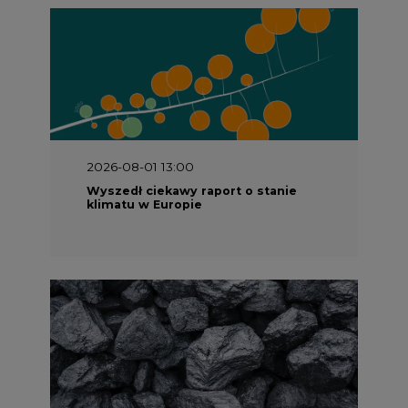
2026-07-09 10:30
Opublikowano bilans zasobów złóż
kopalin w Polsce według stanu na 31
grudnia 2025 r.