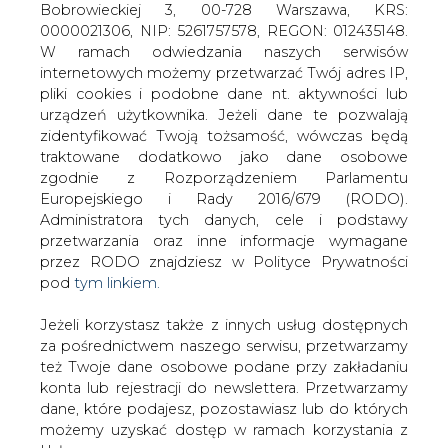
Jeżeli korzystasz także z innych usług dostępnych
za pośrednictwem naszego serwisu, przetwarzamy
też Twoje dane osobowe podane przy zakładaniu
konta lub rejestracji do newslettera. Przetwarzamy
Jeszcze w tym roku Polska Grupa
dane, które podajesz, pozostawiasz lub do których
Energetyczna chce sprzedać swój
możemy uzyskać dostęp w ramach korzystania z
większościowy pakiet akcji Exatela.
Usług.
Doradca PGE wysłał już zaproszenia do
potencjalnych inwestorów &#8211;
Informacje dotyczące Administratora Twoich
czytamy w &#8222;Pulsie
danych osobowych a także cele i podstawy
Biznesu&#8221;.
przetwarzania oraz inne niezbędne informacje
wymagane przez RODO znajdziesz w Polityce
Jak relacjonuje dziennik zainteresowane firmy będą miały
Prywatności pod wskazanym linkiem (
tym linkiem
).
czas do 2 listopada na złożenie niewiążących ofert, a
Dane zbierane na potrzeby różnych usług mogą
następnie miesiąc na due diligence. Ostatecznych ofert
być przetwarzane w różnych celach, na różnych
PGE oczekuje na początku grudnia, a do transakcji ma
podstawach.
dojść do skutku jeszcze przed końcem roku.
Pamiętaj, że w związku z przetwarzaniem danych
Polska Grupa Energetyczna posiada 94,938 proc. akcji
osobowych przysługuje Ci szereg gwarancji i praw,
telekomunikacyjnej spółki.
a przede wszystkim prawo do odwołania zgody
oraz prawo sprzeciwu wobec przetwarzania Twoich