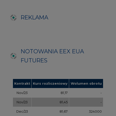
Kontrakt
Kurs rozliczeniowy
Wolumen obrotu
Nov/23
81,17
-
Nov/23
81,45
-
Dec/23
81,67
324000
Mar/24
82,72
-
Jun/24
83,75
-
Oct/24
84,78
-
Dec/24
85,81
97000
Apr/25
86,97
-
Jul/25
87,87
-
Oct/25
88,78
-
Dec/25
89,70
-