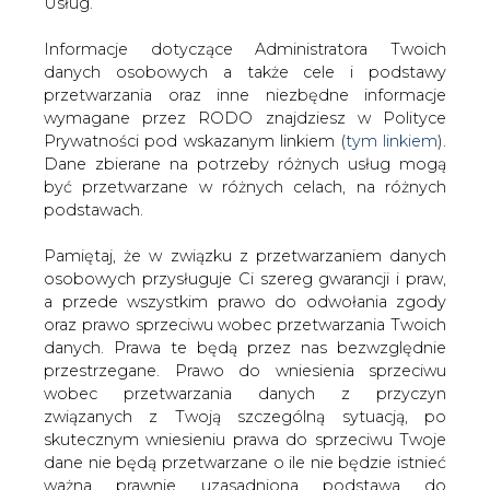
#
Energetyka
#
kraj
danych. Prawa te będą przez nas bezwzględnie
przestrzegane. Prawo do wniesienia sprzeciwu
wobec przetwarzania danych z przyczyn
Artykuł powstał bez wsparcia narzędzi sztucznej inteligencji.
Wydawca portalu CIRE zgadza się na włączenie publikacji do
związanych z Twoją szczególną sytuacją, po
szkoleń treningowych LLM.
skutecznym wniesieniu prawa do sprzeciwu Twoje
dane nie będą przetwarzane o ile nie będzie istnieć
ważna prawnie uzasadniona podstawa do
przetwarzania, nadrzędna wobec Twoich interesów,
KOMENTARZE
praw i wolności lub podstawa do ustalenia,
dochodzenia lub obrony roszczeń. Twoje dane nie
będą przetwarzane w celu marketingu własnego
TREŚĆ KOMENTARZA
po zgłoszeniu sprzeciwu. Jeżeli więc nie zgadzasz
się z naszą oceną niezbędności przetwarzania
Twoich danych lub masz inne zastrzeżenia w tym
zakresie, koniecznie zgłoś sprzeciw lub prześlij nam
swoje zastrzeżenia na adres Inspektora Ochrony
Danych Osobowych pod adres
iod@are.waw.pl
.
Wycofanie zgody nie wpływa na zgodność z
prawem przetwarzania dokonanego przed jej
PODPIS
wycofaniem.