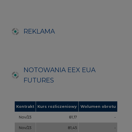
Kontrakt
Kurs rozliczeniowy
Wolumen obrotu
Nov/23
81,17
-
Nov/23
81,45
-
Dec/23
81,67
324000
Mar/24
82,72
-
Jun/24
83,75
-
Oct/24
84,78
-
Dec/24
85,81
97000
Apr/25
86,97
-
Jul/25
87,87
-
Oct/25
88,78
-