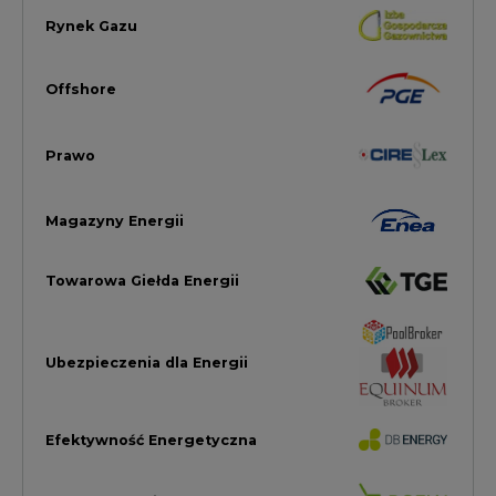
Ubezpieczenia dla Energii
Efektywność Energetyczna
Energetyka wiatrowa
LTE450
Strefa Kogeneracji PTEZ
Zielona Transformacja / ESG
Praca i edukacja
Wodór