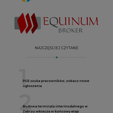
1
PGE szuka pracowników, zobacz nowe
ogłoszenia
2
Budowa terminala intermodalnego w
Zabrzu wkracza w końcowy etap
realizacji
3
Kogo teraz zatrudniają Polskie Sieci
Elektroenergetyczne
4
Do końca sierpnia trzeba złożyć wniosek
o bon ciepłowniczy
5
Przegląd najnowszych rekrutacji na