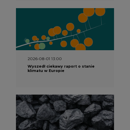
2026-07-09 10:30
Opublikowano bilans zasobów złóż
kopalin w Polsce według stanu na 31
grudnia 2025 r.