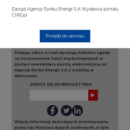
Więcej informacji dotyczących przetwarzania
przez nas Państwa danych osobowych, w tym
informacje o przysługujących Państwu
prawach, znajduje się w
polityce prywatności.
Raporty branżowe
wszystkie artykuły