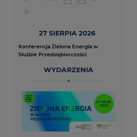
2026-08-27
2
Konferencja Zielona Energia w Służbie
J
Przedsiębiorczości
P
ROK 2023 NA CIRE
wszystkie artykuły