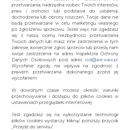
W dowolnym czasie możesz określić warunki
przechowywania i dostępu do plików cookies w
ustawieniach przeglądarki internetowej.
Przesłanie komentarza oznacza akceptację zasad korzystania z portalu
cire.pl
Jeśli zgadzasz się na wykorzystanie technologii
wyślij
plików cookies wystarczy kliknąć poniższy przycisk
„Przejdź do serwisu”.
Zarząd Agencji Rynku Energii S.A Wydawca portalu
KOMENTARZE
(0)
CIRE.pl
Przejdź do serwisu
Bądź na bieżąco
Podając adres e-mail wyrażają Państwo zgodę
na otrzymywanie treści marketingowych w
postaci newslettera pocztą elektroniczną od
Agencji Rynku Energii S.A z siedzibą w
Warszawie.
ZAPISZ SIĘ DO NEWSLETTERA