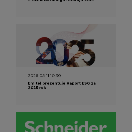
2026-04-27 06:30
Czy polskie firmy w ogóle wiedzą ile
energii zużywają? Raport Schneider
Electric
PARTNER SERWISU