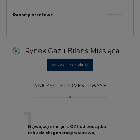
1
Najwięcej energii z OZE od początku
roku dzięki generacji wiatrowej
2
PGE uruchomiła w Gdańsku pierwsze w
Polsce kotły elektrodowe, ważna
inwestycja ciepłownicza
3
Uprawnienia do emisji CO2 stanowią już
59% ceny energii elektrycznej
4
Czy inwazja Rosji na Ukrainę przyśpieszy
transformację energetyczną Europy w