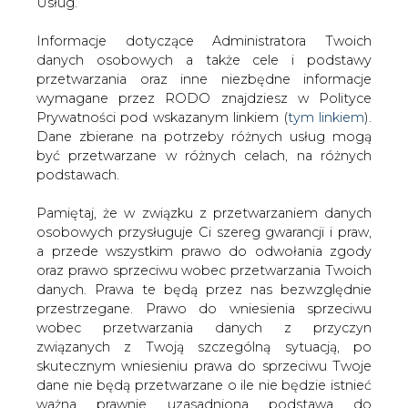
danych. Prawa te będą przez nas bezwzględnie
#
Energetyka
#
kraj
przestrzegane. Prawo do wniesienia sprzeciwu
wobec przetwarzania danych z przyczyn
Artykuł powstał bez wsparcia narzędzi sztucznej inteligencji.
związanych z Twoją szczególną sytuacją, po
Wydawca portalu CIRE zgadza się na włączenie publikacji do
skutecznym wniesieniu prawa do sprzeciwu Twoje
szkoleń treningowych LLM.
dane nie będą przetwarzane o ile nie będzie istnieć
ważna prawnie uzasadniona podstawa do
przetwarzania, nadrzędna wobec Twoich interesów,
praw i wolności lub podstawa do ustalenia,
KOMENTARZE
dochodzenia lub obrony roszczeń. Twoje dane nie
będą przetwarzane w celu marketingu własnego
po zgłoszeniu sprzeciwu. Jeżeli więc nie zgadzasz
TREŚĆ KOMENTARZA
się z naszą oceną niezbędności przetwarzania
Twoich danych lub masz inne zastrzeżenia w tym
zakresie, koniecznie zgłoś sprzeciw lub prześlij nam
swoje zastrzeżenia na adres Inspektora Ochrony
Danych Osobowych pod adres
iod@are.waw.pl
.
Wycofanie zgody nie wpływa na zgodność z
prawem przetwarzania dokonanego przed jej
wycofaniem.
PODPIS