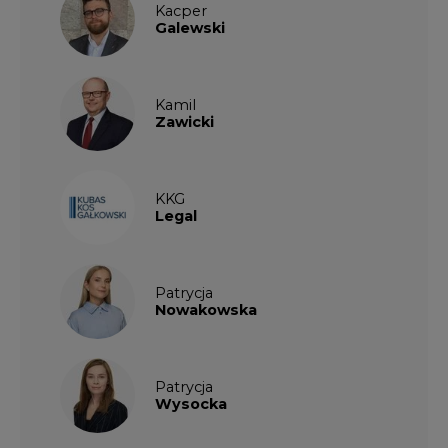
Nowakowska
Patrycja
Wysocka
Paulina
Popiołek
Kalendarium wydarzeń
SIERPIEŃ
2026
1
2