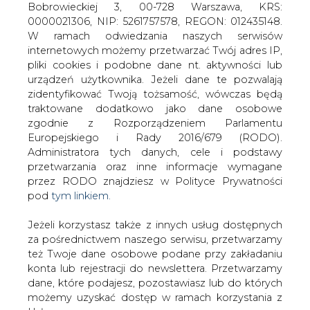
Jeżeli korzystasz także z innych usług dostępnych
za pośrednictwem naszego serwisu, przetwarzamy
też Twoje dane osobowe podane przy zakładaniu
Enea ogłosiła przetarg na sprzedaż
konta lub rejestracji do newslettera. Przetwarzamy
udziałów w spółce ITSERWIS.
dane, które podajesz, pozostawiasz lub do których
możemy uzyskać dostęp w ramach korzystania z
Postępowanie przetargowe prowadzone będzie w
Usług.
formie przetargu ustnego – w drodze licytacji publicznej.
Informacje dotyczące Administratora Twoich
Przedmiotem sprzedaży w ramach przetargu jest 12 728
danych osobowych a także cele i podstawy
udziałów w kapitale zakładowym spółki o wartości
przetwarzania oraz inne niezbędne informacje
nominalnej 500 zł każdy i łącznej wartości nominalnej 6
wymagane przez RODO znajdziesz w Polityce
364 000 zł stanowiących 100 proc. udziałów spółce.
Prywatności pod wskazanym linkiem (
tym linkiem
).
Dane zbierane na potrzeby różnych usług mogą
Cena wywoławcza sprzedawanych udziałów w spółce
być przetwarzane w różnych celach, na różnych
wynosi 9 596 912 zł.
podstawach.
Przetarg odbędzie się w dniu 15 grudnia br.
Pamiętaj, że w związku z przetwarzaniem danych
osobowych przysługuje Ci szereg gwarancji i praw,
Pełna treść ogłoszenia o przetargu znajduje się w
a przede wszystkim prawo do odwołania zgody
„Rzeczpospolitej” na str. B5
oraz prawo sprzeciwu wobec przetwarzania Twoich