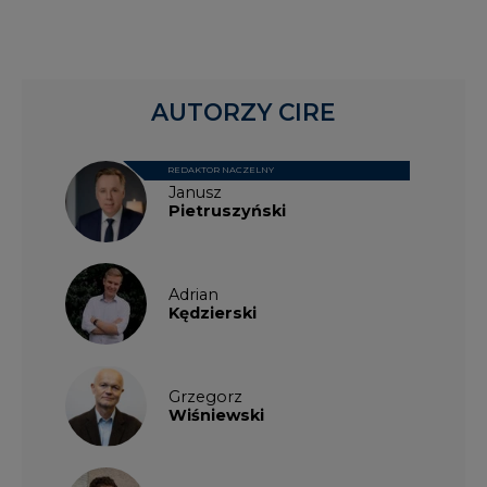
Grzegorz
Wiśniewski
Kacper
Galewski
Kamil
Zawicki
KKG
Legal
Patrycja