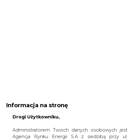
Informacja na stronę
Drogi Użytkowniku,
Administratorem Twoich danych osobowych jest
Agencja Rynku Energii S.A z siedzibą przy ul.
Bobrowieckiej 3, 00-728 Warszawa, KRS:
Strona główna
/
UBEZPIECZENIA DLA ENERGII
/
Enea
0000021306, NIP: 5261757578, REGON: 012435148.
sprzedaje ITSERWIS
W ramach odwiedzania naszych serwisów
internetowych możemy przetwarzać Twój adres IP,
2010-10-15 00:00
pliki cookies i podobne dane nt. aktywności lub
drukuj
urządzeń użytkownika. Jeżeli dane te pozwalają
skomentuj
zidentyfikować Twoją tożsamość, wówczas będą
udostępnij
:
traktowane dodatkowo jako dane osobowe
zgodnie z Rozporządzeniem Parlamentu
Europejskiego i Rady 2016/679 (RODO).
Administratora tych danych, cele i podstawy
Enea sprzedaje ITSERWIS
przetwarzania oraz inne informacje wymagane
przez RODO znajdziesz w Polityce Prywatności
pod
tym linkiem.