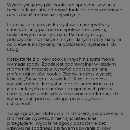
jego zaufanych partnerów z opcjonalnych plików
2
cookie, możesz zdecydować o swoich preferencjach
wybierając je poniżej i klikając przycisk „Zapisz
ustawienia".
Budowa terminala intermodalnego w
Twoja zgoda jest dobrowolna i możesz ją w dowolnym
Zabrzu wkracza w końcowy etap
momencie wycofać, zmieniając ustawienia
realizacji
przeglądarki. Wycofanie zgody pozostanie bez
3
wpływu na zgodność z prawem używania plików
cookie i podobnych technologii, którego dokonano
na podstawie zgody przed jej wycofaniem. Korzystanie
z plików cookie ww. celach związane jest z
Kogo teraz zatrudniają Polskie Sieci
przetwarzaniem Twoich danych osobowych.
Elektroenergetyczne
4
Równocześnie informujemy, że Administratorem
Państwa danych jest Agencja Rynku Energii S.A., ul.
Bobrowiecka 3, 00-728 Warszawa.
Do końca sierpnia trzeba złożyć wniosek
Więcej informacji o przetwarzaniu danych osobowych
o bon ciepłowniczy
oraz mechanizmie plików cookie znajdą Państwo
5
w
Polityce prywatności
.
Zaakceptuj
wszystkie
Przegląd najnowszych rekrutacji na
stanowiska kierownicze w polskiej
energetyce