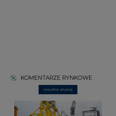
wszystkie artykuły
2026-06-11 08:00
Grupa Przemysłowa Baltic nadal
poszukuje pracowników