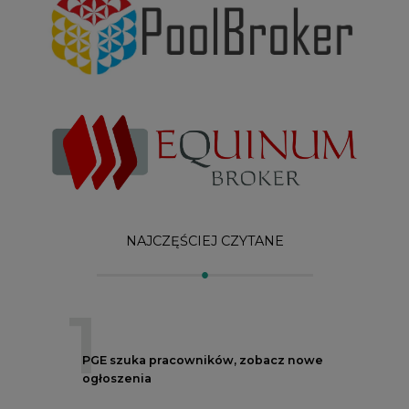
1
PGE szuka pracowników, zobacz nowe
ogłoszenia
2
Budowa terminala intermodalnego w
Zabrzu wkracza w końcowy etap
realizacji
3
Kogo teraz zatrudniają Polskie Sieci
Elektroenergetyczne
4
Do końca sierpnia trzeba złożyć wniosek
o bon ciepłowniczy