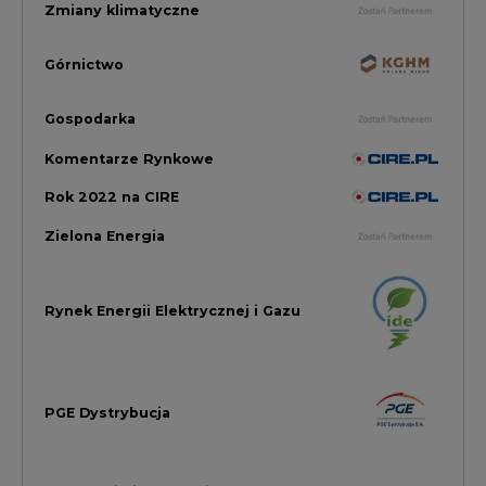
PGE Dystrybucja
Inwestycje i Innowacje w Eneregtyce
Energetyka
Raporty branżowe
Rynek Gazu Bilans Miesiąca
wszystkie artykuły