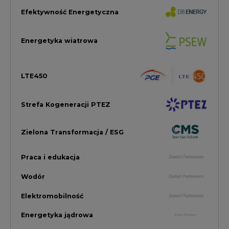
Praca i edukacja
Wodór
Elektromobilność
Energetyka jądrowa
Zmiany klimatyczne
Górnictwo
Gospodarka
Komentarze Rynkowe
Rok 2022 na CIRE
Zielona Energia
Rynek Energii Elektrycznej i Gazu