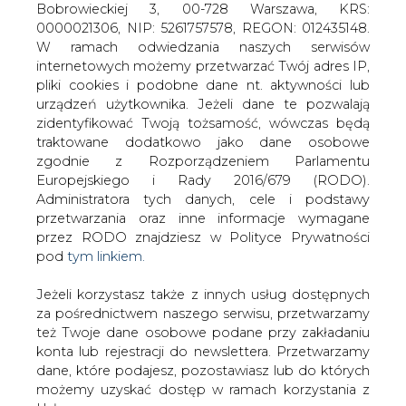
Jeżeli korzystasz także z innych usług dostępnych
za pośrednictwem naszego serwisu, przetwarzamy
też Twoje dane osobowe podane przy zakładaniu
konta lub rejestracji do newslettera. Przetwarzamy
dane, które podajesz, pozostawiasz lub do których
możemy uzyskać dostęp w ramach korzystania z
Przewodniczący MZZP Enei
Usług.
zapowiedział podjęcie jeszcze w tym
tygodniu decyzji w sprawie protestu
Informacje dotyczące Administratora Twoich
&#8222;urlopowego&#8221;. Natomiast
danych osobowych a także cele i podstawy
&#8222;Solidarność&#8221;, w razie
przetwarzania oraz inne niezbędne informacje
niepomyślnej decyzji ministerstwa,
wymagane przez RODO znajdziesz w Polityce
rozważa demonstracje w Warszawie.
Prywatności pod wskazanym linkiem (
tym linkiem
).
Krytykowany przez związkowców jest
Dane zbierane na potrzeby różnych usług mogą
zarówno sposób prywatyzacji jak i
być przetwarzane w różnych celach, na różnych
możliwość zakupu spółki przez
podstawach.
Francuzów.
Pamiętaj, że w związku z przetwarzaniem danych
– Jeżeli minister Grad nie podejmie kroków w celu
osobowych przysługuje Ci szereg gwarancji i praw,
uspokojenia sytuacji, należy się liczyć z tym, że najpóźniej
a przede wszystkim prawo do odwołania zgody
w następnym tygodniu podejmiemy decyzję o
oraz prawo sprzeciwu wobec przetwarzania Twoich