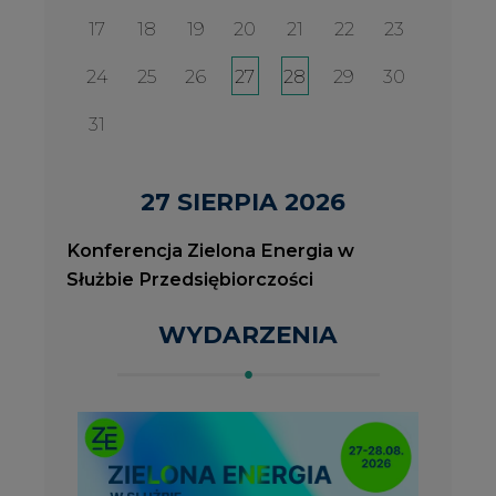
2026-08-27
2
Konferencja Zielona Energia w Służbie
J
Przedsiębiorczości
P
ROK 2023 NA CIRE