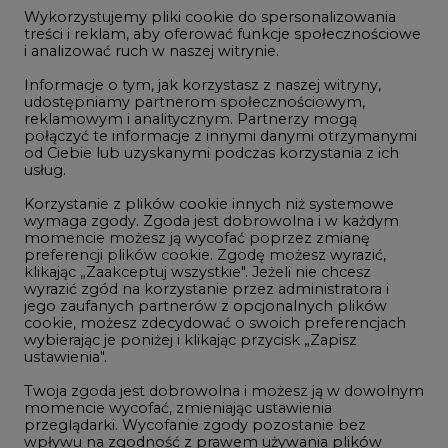
jego zaufanych partnerów z opcjonalnych plików
Jul/25
87,87
-
cookie, możesz zdecydować o swoich preferencjach
wybierając je poniżej i klikając przycisk „Zapisz
Oct/25
88,78
-
ustawienia".
Dec/25
89,70
-
Twoja zgoda jest dobrowolna i możesz ją w dowolnym
momencie wycofać, zmieniając ustawienia
Mar/26
90,68
-
przeglądarki. Wycofanie zgody pozostanie bez
wpływu na zgodność z prawem używania plików
Jul/26
91,65
-
cookie i podobnych technologii, którego dokonano
na podstawie zgody przed jej wycofaniem. Korzystanie
z plików cookie ww. celach związane jest z
Sep/26
92,63
-
przetwarzaniem Twoich danych osobowych.
Dec/26
93,60
-
Równocześnie informujemy, że Administratorem
Państwa danych jest Agencja Rynku Energii S.A., ul.
Dec/27
97,58
-
Bobrowiecka 3, 00-728 Warszawa.
Dec/28
101,56
-
Więcej informacji o przetwarzaniu danych osobowych
oraz mechanizmie plików cookie znajdą Państwo
Dec/29
105,54
-
w
Polityce prywatności
.
Dec/30
109,52
-
Zaakceptuj
wszystkie
Dec/31
113,50