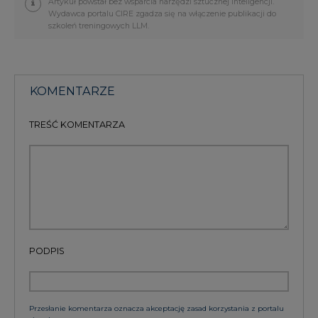
PODPIS
Przesłanie komentarza oznacza akceptację zasad korzystania z portalu
cire.pl
wyślij
KOMENTARZE
(0)
Bądź na bieżąco
Podając adres e-mail wyrażają Państwo zgodę
na otrzymywanie treści marketingowych w
postaci newslettera pocztą elektroniczną od