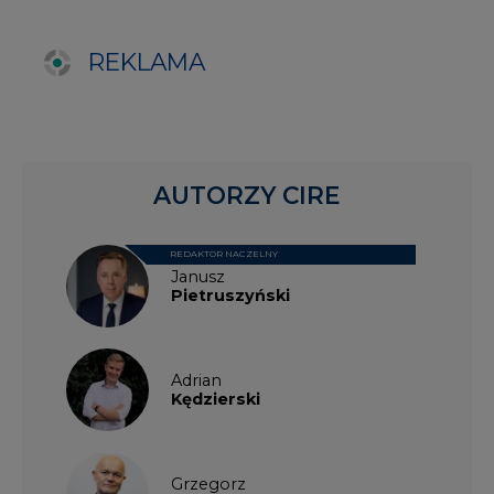
Adrian
Kędzierski
Grzegorz
Wiśniewski
Kacper
Galewski
Kamil
Zawicki
KKG
Legal