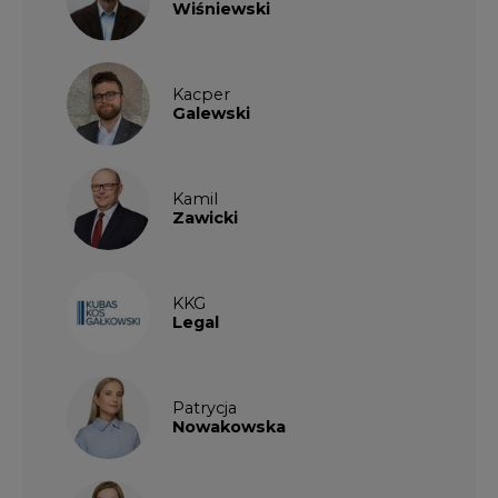
Patrycja
Nowakowska
Patrycja
Wysocka
Paulina
Popiołek
Kalendarium wydarzeń
SIERPIEŃ
2026