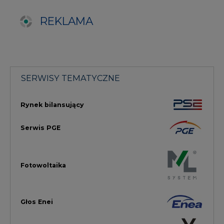
Fotowoltaika
Głos Enei
Handel emisjami CO2
Rynek Ciepła
Rynek Gazu
Offshore
Prawo
Magazyny Energii