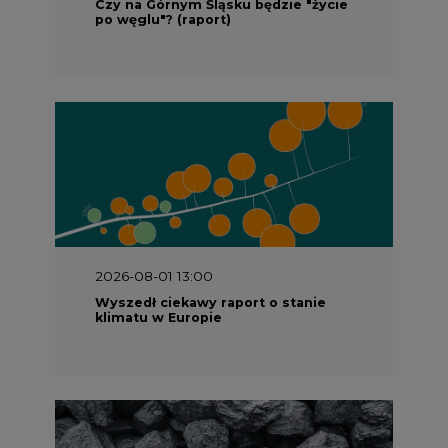
klimatu w Europie
2026-07-09 10:30
Opublikowano bilans zasobów złóż
kopalin w Polsce według stanu na 31
grudnia 2025 r.