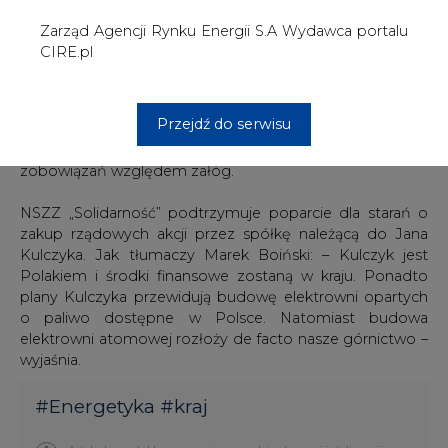
o paliwo dostępne w Polsce. Natomiast budowa
elektrowni atomowej rozłoży de facto nasze górnictwo –
wyjaśnia.
#
Energetyka
#
kraj
Artykuł powstał bez wsparcia narzędzi sztucznej inteligencji.
Wydawca portalu CIRE zgadza się na włączenie publikacji do
szkoleń treningowych LLM.
KOMENTARZE
TREŚĆ KOMENTARZA