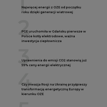
4
Czy inwazja Rosji na Ukrainę przyśpieszy
transformację energetyczną Europy w
kierunku OZE
5
Postawy Polek i Polaków wobec zmian
klimatu. Nowy raport
REKLAMA