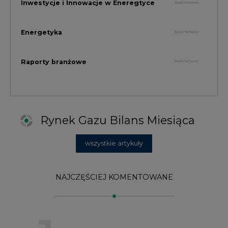
NAJCZĘŚCIEJ KOMENTOWANE
1
Najwięcej energii z OZE od początku
roku dzięki generacji wiatrowej
2
PGE uruchomiła w Gdańsku pierwsze w
Polsce kotły elektrodowe, ważna
inwestycja ciepłownicza
3
Uprawnienia do emisji CO2 stanowią już
59% ceny energii elektrycznej