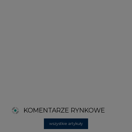
KOMENTARZE RYNKOWE
wszystkie artykuły
2026-06-11 08:00
Grupa Przemysłowa Baltic nadal
poszukuje pracowników