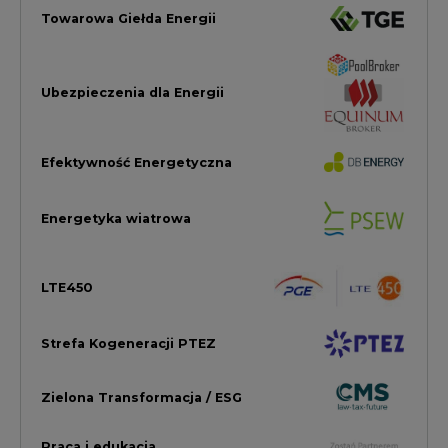
Strefa Kogeneracji PTEZ
Zielona Transformacja / ESG
Praca i edukacja
Wodór
Elektromobilność
Energetyka jądrowa
Zmiany klimatyczne
Górnictwo
Gospodarka
Komentarze Rynkowe