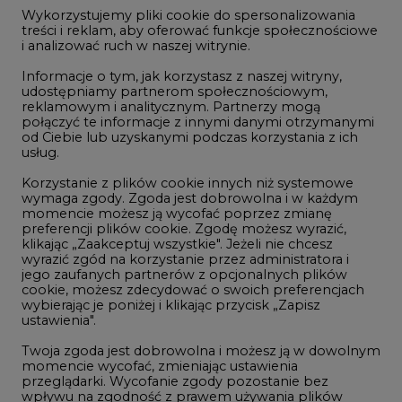
jego zaufanych partnerów z opcjonalnych plików
cookie, możesz zdecydować o swoich preferencjach
wybierając je poniżej i klikając przycisk „Zapisz
ustawienia".
NAJCZĘŚCIEJ CZYTANE
Twoja zgoda jest dobrowolna i możesz ją w dowolnym
momencie wycofać, zmieniając ustawienia
przeglądarki. Wycofanie zgody pozostanie bez
1
wpływu na zgodność z prawem używania plików
cookie i podobnych technologii, którego dokonano
na podstawie zgody przed jej wycofaniem. Korzystanie
z plików cookie ww. celach związane jest z
PGE szuka pracowników, zobacz nowe
przetwarzaniem Twoich danych osobowych.
ogłoszenia
2
Równocześnie informujemy, że Administratorem
Państwa danych jest Agencja Rynku Energii S.A., ul.
Bobrowiecka 3, 00-728 Warszawa.
Budowa terminala intermodalnego w
Więcej informacji o przetwarzaniu danych osobowych
Zabrzu wkracza w końcowy etap
oraz mechanizmie plików cookie znajdą Państwo
realizacji
w
Polityce prywatności
.
3
Zaakceptuj
wszystkie
Kogo teraz zatrudniają Polskie Sieci
Elektroenergetyczne