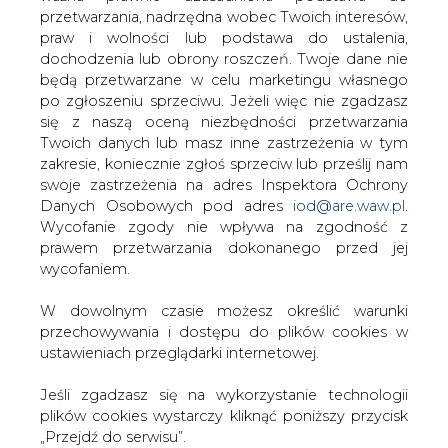
W dowolnym czasie możesz określić warunki
TREŚĆ KOMENTARZA
przechowywania i dostępu do plików cookies w
ustawieniach przeglądarki internetowej.
Jeśli zgadzasz się na wykorzystanie technologii
plików cookies wystarczy kliknąć poniższy przycisk
„Przejdź do serwisu”.
Zarząd Agencji Rynku Energii S.A Wydawca portalu
PODPIS
CIRE.pl
Przejdź do serwisu
Przesłanie komentarza oznacza akceptację zasad korzystania z portalu
cire.pl
wyślij
KOMENTARZE
(0)