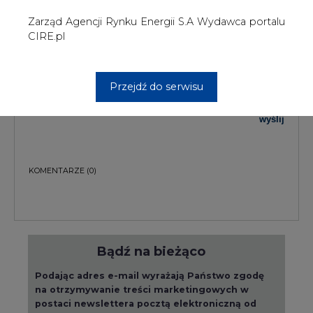
Bądź na bieżąco
Podając adres e-mail wyrażają Państwo zgodę
na otrzymywanie treści marketingowych w
postaci newslettera pocztą elektroniczną od
Agencji Rynku Energii S.A z siedzibą w
Warszawie.
ZAPISZ SIĘ DO NEWSLETTERA
Więcej informacji dotyczących przetwarzania
przez nas Państwa danych osobowych, w tym
informacje o przysługujących Państwu
prawach, znajduje się w
polityce prywatności.
Raporty branżowe