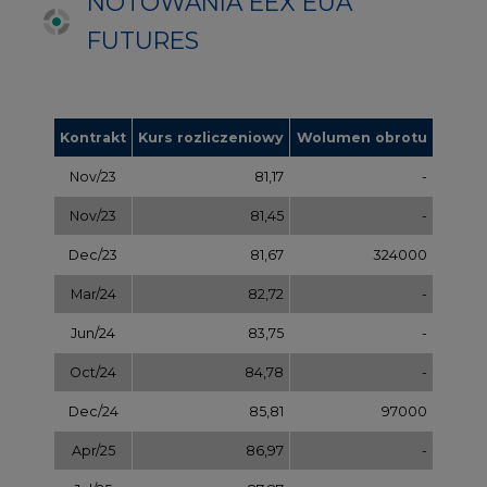
Jun/24
83,75
-
Oct/24
84,78
-
Dec/24
85,81
97000
Apr/25
86,97
-
Jul/25
87,87
-
Oct/25
88,78
-
Dec/25
89,70
-
Mar/26
90,68
-
Jul/26
91,65
-
Sep/26
92,63
-
Dec/26
93,60
-
Dec/27
97,58
-
Dec/28
101,56
-