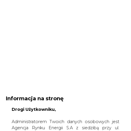
Informacja na stronę
Drogi Użytkowniku,
Administratorem Twoich danych osobowych jest
Agencja Rynku Energii S.A z siedzibą przy ul.
Bobrowieckiej 3, 00-728 Warszawa, KRS:
Strona główna
/
UBEZPIECZENIA DLA ENERGII
/
Kiedy
0000021306, NIP: 5261757578, REGON: 012435148.
UOKiK podejmie decyzję w sprawie PGE i Energi
W ramach odwiedzania naszych serwisów
internetowych możemy przetwarzać Twój adres IP,
2010-10-21 00:00
pliki cookies i podobne dane nt. aktywności lub
drukuj
urządzeń użytkownika. Jeżeli dane te pozwalają
skomentuj
zidentyfikować Twoją tożsamość, wówczas będą
udostępnij
:
traktowane dodatkowo jako dane osobowe
zgodnie z Rozporządzeniem Parlamentu
Europejskiego i Rady 2016/679 (RODO).
Administratora tych danych, cele i podstawy
Kiedy UOKiK podejmie decyzję w
przetwarzania oraz inne informacje wymagane
sprawie PGE i Energi
przez RODO znajdziesz w Polityce Prywatności
pod
tym linkiem.