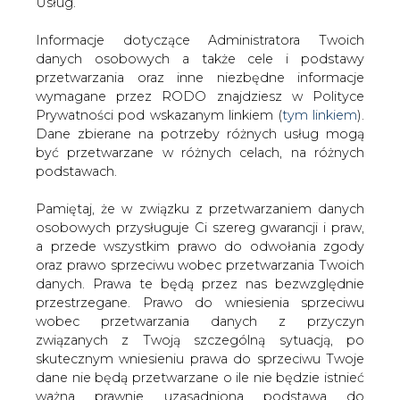
sensu.
danych. Prawa te będą przez nas bezwzględnie
przestrzegane. Prawo do wniesienia sprzeciwu
„Rzeczpospolita” zastanawia się również, czy transakcje
wobec przetwarzania danych z przyczyn
uda się sfinalizować jeszcze w tym roku, na czym zależy
związanych z Twoją szczególną sytuacją, po
resortowi skarbu. Cytowana przez dziennik rzeczniczka
skutecznym wniesieniu prawa do sprzeciwu Twoje
UOKiK wyjaśniam, że długość postępowania uzależniona
dane nie będą przetwarzane o ile nie będzie istnieć
jest zawsze od tego, czy wniosek przygotowany jest
ważna prawnie uzasadniona podstawa do
zgodnie z wymogami i Urząd ma na to 60 dni.
przetwarzania, nadrzędna wobec Twoich interesów,
Rzeczniczka dodaje, że średnio UOKiK proceduje w
praw i wolności lub podstawa do ustalenia,
takich sprawach 53 dni.
dochodzenia lub obrony roszczeń. Twoje dane nie
będą przetwarzane w celu marketingu własnego
#
Energetyka
#
kraj
po zgłoszeniu sprzeciwu. Jeżeli więc nie zgadzasz
się z naszą oceną niezbędności przetwarzania
Twoich danych lub masz inne zastrzeżenia w tym
Artykuł powstał bez wsparcia narzędzi sztucznej inteligencji.
Wydawca portalu CIRE zgadza się na włączenie publikacji do
zakresie, koniecznie zgłoś sprzeciw lub prześlij nam
szkoleń treningowych LLM.
swoje zastrzeżenia na adres Inspektora Ochrony
Danych Osobowych pod adres
iod@are.waw.pl
.
Wycofanie zgody nie wpływa na zgodność z
prawem przetwarzania dokonanego przed jej
KOMENTARZE
wycofaniem.