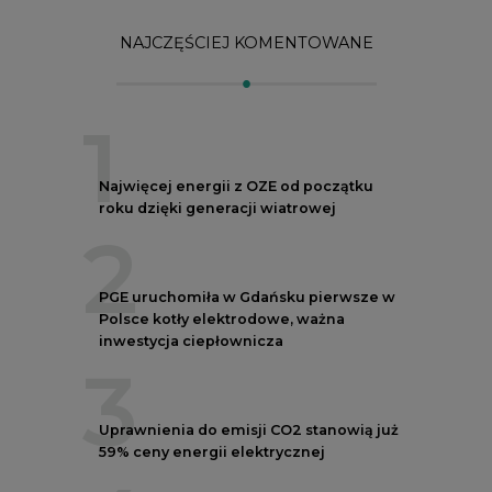
inwestycja ciepłownicza
3
Uprawnienia do emisji CO2 stanowią już
59% ceny energii elektrycznej
4
Czy inwazja Rosji na Ukrainę przyśpieszy
transformację energetyczną Europy w
kierunku OZE
5
Postawy Polek i Polaków wobec zmian
klimatu. Nowy raport