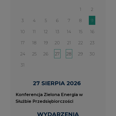
27 SIERPIA 2026
Konferencja Zielona Energia w
Służbie Przedsiębiorczości
WYDARZENIA
2026-08-27
2
Konferencja Zielona Energia w Służbie
J
Przedsiębiorczości
P