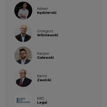
Kamil
Zawicki
KKG
Legal
Patrycja
Nowakowska
Patrycja
Wysocka
Paulina
Popiołek