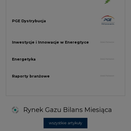
Rynek Gazu Bilans Miesiąca
wszystkie artykuły
NAJCZĘŚCIEJ KOMENTOWANE
1
Najwięcej energii z OZE od początku
roku dzięki generacji wiatrowej
2
PGE uruchomiła w Gdańsku pierwsze w
Polsce kotły elektrodowe, ważna