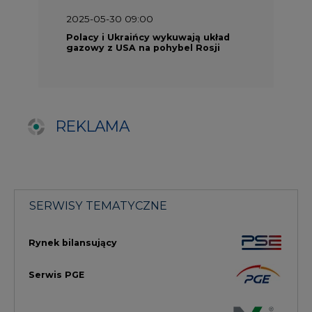
Rynek bilansujący
Serwis PGE
Fotowoltaika
Głos Enei
Handel emisjami CO2
Rynek Ciepła
Rynek Gazu
Offshore