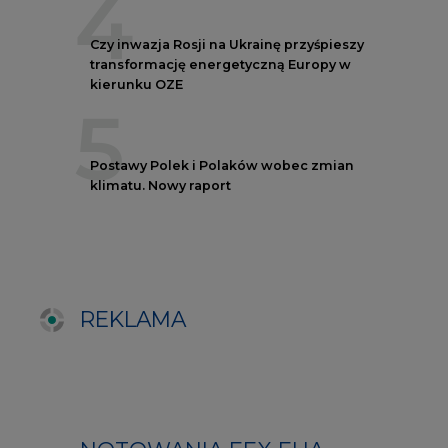
REKLAMA
NOTOWANIA EEX EUA
FUTURES
Kontrakt
Kurs rozliczeniowy
Wolumen obrotu
Nov/23
81,17
-
Nov/23
81,45
-
Dec/23
81,67
324000
Mar/24
82,72
-