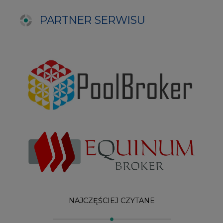
NAJCZĘŚCIEJ CZYTANE
1
PGE szuka pracowników, zobacz nowe
ogłoszenia
2
Budowa terminala intermodalnego w
Zabrzu wkracza w końcowy etap
realizacji
3