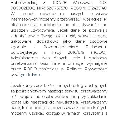
Jeżeli korzystasz także z innych usług dostępnych
za pośrednictwem naszego serwisu, przetwarzamy
też Twoje dane osobowe podane przy zakładaniu
konta lub rejestracji do newslettera. Przetwarzamy
Wczoraj, zgodnie ze wcześniejszymi
dane, które podajesz, pozostawiasz lub do których
zapowiedziami, Polska Grupa
możemy uzyskać dostęp w ramach korzystania z
Energetyczna złożyła w Urzędzie
Usług.
ochrony Konkurencji i Konsumentów
wniosek o zgodę na przejęcie Energi.
Informacje dotyczące Administratora Twoich
Czy transakcję uda sfinalizować i czy
danych osobowych a także cele i podstawy
stanie się to przed końcem roku
przetwarzania oraz inne niezbędne informacje
zastanawia się
wymagane przez RODO znajdziesz w Polityce
&#8222;Rzeczpospolita&#8221;.
Prywatności pod wskazanym linkiem (
tym linkiem
).
Dane zbierane na potrzeby różnych usług mogą
Według relacji dziennika we wniosku do UOKiK PGE
być przetwarzane w różnych celach, na różnych
najprawdopodobniej dowodzi, że przejęcie Energi nie
podstawach.
będzie stawiać grupy na szczególnie uprzywilejowanej
pozycji w porównaniu z koncernami energetycznymi z
Pamiętaj, że w związku z przetwarzaniem danych
Europy Zachodniej. „Rz” zwraca jednak uwagę, że już
osobowych przysługuje Ci szereg gwarancji i praw,
wcześniej Urząd argumentował, że takie porównanie, ze
a przede wszystkim prawo do odwołania zgody
względu na słabo rozwinięta sieć transgraniczną, nie ma
oraz prawo sprzeciwu wobec przetwarzania Twoich