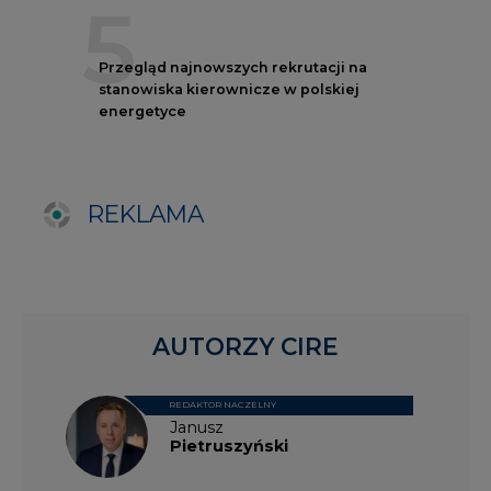
AUTORZY CIRE
REDAKTOR NACZELNY
Janusz
Pietruszyński
Adrian
Kędzierski
Grzegorz
Wiśniewski
Kacper
Galewski