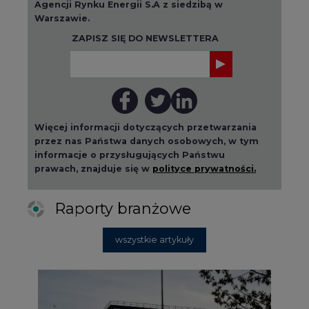
wszystkie artykuły
2026-08-01 14:30
Czy na Górnym Śląsku będzie "życie
po węglu"? (raport)