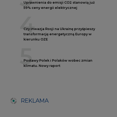
REKLAMA
NOTOWANIA EEX EUA
FUTURES
Kontrakt
Kurs rozliczeniowy
Wolumen obrotu
Nov/23
81,17
-
Nov/23
81,45
-
Dec/23
81,67
324000