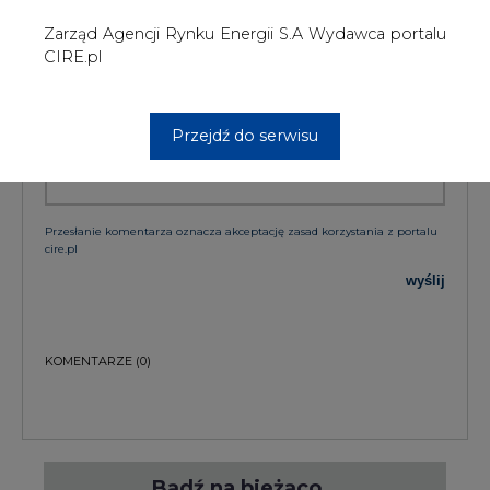
KOMENTARZE
(0)
Bądź na bieżąco
Podając adres e-mail wyrażają Państwo zgodę
na otrzymywanie treści marketingowych w
postaci newslettera pocztą elektroniczną od
Agencji Rynku Energii S.A z siedzibą w
Warszawie.
ZAPISZ SIĘ DO NEWSLETTERA
Więcej informacji dotyczących przetwarzania
przez nas Państwa danych osobowych, w tym