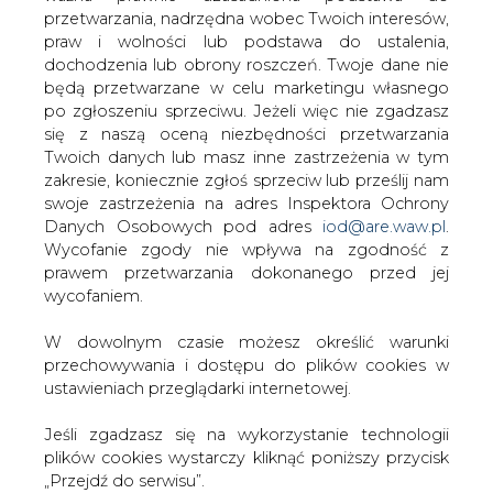
W dowolnym czasie możesz określić warunki
przechowywania i dostępu do plików cookies w
KOMENTARZE
ustawieniach przeglądarki internetowej.
Jeśli zgadzasz się na wykorzystanie technologii
TREŚĆ KOMENTARZA
plików cookies wystarczy kliknąć poniższy przycisk
„Przejdź do serwisu”.
Zarząd Agencji Rynku Energii S.A Wydawca portalu
CIRE.pl
Przejdź do serwisu
PODPIS
Przesłanie komentarza oznacza akceptację zasad korzystania z portalu
cire.pl
wyślij