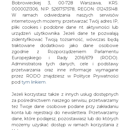
Jeżeli korzystasz także z innych usług dostępnych
za pośrednictwem naszego serwisu, przetwarzamy
też Twoje dane osobowe podane przy zakładaniu
Dzisiaj akcjonariusze Towarowej giełdy
konta lub rejestracji do newslettera. Przetwarzamy
Energii mają dyskutować o zmianach w
dane, które podajesz, pozostawiasz lub do których
statusie spółki, o które zabiega Polska
możemy uzyskać dostęp w ramach korzystania z
Grupa Energetyczna. Według informacji
Usług.
&#8222;Rzeczpospolitej&#8221; do
zmian jednak raczej nie dojdzie.
Informacje dotyczące Administratora Twoich
danych osobowych a także cele i podstawy
Przypominamy, że Polska Grupa Energetyczna planujaca
przetwarzania oraz inne niezbędne informacje
sprzedaż akcji TGE, wystąpiła z projektem zmian w
wymagane przez RODO znajdziesz w Polityce
statusie giełdy, który zniesienie 10 procentowy limit akcji
Prywatności pod wskazanym linkiem (
tym linkiem
).
dla jednego akcjonariusza oraz ograniczenia prawa
Dane zbierane na potrzeby różnych usług mogą
wykonywania głosu.
być przetwarzane w różnych celach, na różnych
podstawach.
„Rzeczpospolita” twierdzi jednaj, że akcjonariusze
podczas dzisiejszego WZA odrzucą propozycje zmian w
Pamiętaj, że w związku z przetwarzaniem danych
statusie, bo zarząd giełdy zaproponował
osobowych przysługuje Ci szereg gwarancji i praw,
przeprowadzenie oferty publicznej i emisji akcji na
a przede wszystkim prawo do odwołania zgody
podwyższenie kapitału.
oraz prawo sprzeciwu wobec przetwarzania Twoich