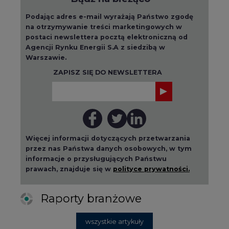
informacje o przysługujących Państwu
prawach, znajduje się w
polityce prywatności.
Raporty branżowe
wszystkie artykuły
2026-08-01 14:30
Czy na Górnym Śląsku będzie "życie
po węglu"? (raport)