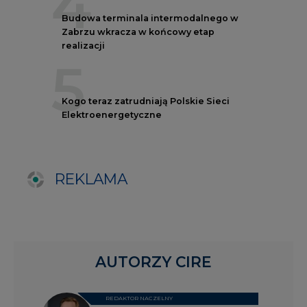
AUTORZY CIRE
REDAKTOR NACZELNY
Janusz
Pietruszyński
Adrian
Kędzierski
Grzegorz
Wiśniewski
Kacper