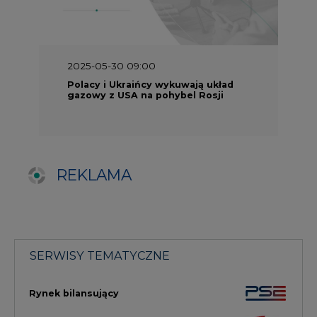
SERWISY TEMATYCZNE
Rynek bilansujący
Serwis PGE
Fotowoltaika
Głos Enei
Handel emisjami CO2
Rynek Ciepła
Rynek Gazu