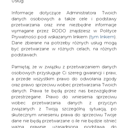
danych. Prawa te będą przez nas bezwzględnie
Cytowany przez dziennik prezes TGE Grzegorz
przestrzegane. Prawo do wniesienia sprzeciwu
Onichimowski ujawnia, że wstępna koncepcja debiutu
wobec przetwarzania danych z przyczyn
giełdowego jest już przygotowana i mogłoby do niego
związanych z Twoją szczególną sytuacją, po
dojść we wrześniu.
skutecznym wniesieniu prawa do sprzeciwu Twoje
dane nie będą przetwarzane o ile nie będzie istnieć
W tej sytuacji wwdług "Rz" PGE zaczyna mieć
ważna prawnie uzasadniona podstawa do
wątpliwości czy sprzedawać akcje TGE, których zakupem
przetwarzania, nadrzędna wobec Twoich interesów,
jest zainteresowana Giełda Papierów Wartościowych.
praw i wolności lub podstawa do ustalenia,
dochodzenia lub obrony roszczeń. Twoje dane nie
Zmiany w statucie TGE proponowane przez PGE
będą przetwarzane w celu marketingu własnego
popierane są przez MSP. – Będziemy popierać
po zgłoszeniu sprzeciwu. Jeżeli więc nie zgadzasz
propozycje PGE Polskiej Grupy Energetycznej –
się z naszą oceną niezbędności przetwarzania
powiedział „DGP” Maciej Wewiór, rzecznik resortu skarbu.
Twoich danych lub masz inne zastrzeżenia w tym
zakresie, koniecznie zgłoś sprzeciw lub prześlij nam
#
Energetyka
#
kraj
swoje zastrzeżenia na adres Inspektora Ochrony
Danych Osobowych pod adres
iod@are.waw.pl
.
Wycofanie zgody nie wpływa na zgodność z
Artykuł powstał bez wsparcia narzędzi sztucznej inteligencji.
Wydawca portalu CIRE zgadza się na włączenie publikacji do
prawem przetwarzania dokonanego przed jej
szkoleń treningowych LLM.
wycofaniem.