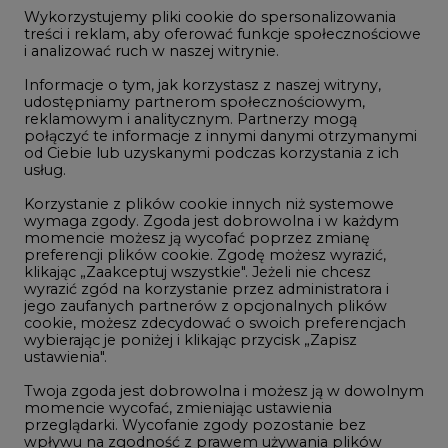
jego zaufanych partnerów z opcjonalnych plików
cookie, możesz zdecydować o swoich preferencjach
REKLAMA
wybierając je poniżej i klikając przycisk „Zapisz
ustawienia".
Twoja zgoda jest dobrowolna i możesz ją w dowolnym
momencie wycofać, zmieniając ustawienia
przeglądarki. Wycofanie zgody pozostanie bez
NAJCZĘŚCIEJ CZYTANE
wpływu na zgodność z prawem używania plików
cookie i podobnych technologii, którego dokonano
na podstawie zgody przed jej wycofaniem. Korzystanie
z plików cookie ww. celach związane jest z
1
przetwarzaniem Twoich danych osobowych.
Równocześnie informujemy, że Administratorem
Energetyka i gospodarka: 7 tematów, o
Państwa danych jest Agencja Rynku Energii S.A., ul.
Bobrowiecka 3, 00-728 Warszawa.
których teraz mówi rynek
2
Więcej informacji o przetwarzaniu danych osobowych
oraz mechanizmie plików cookie znajdą Państwo
w
Polityce prywatności
.
PGE szuka pracowników, zobacz nowe
ogłoszenia
Zaakceptuj
3
wszystkie