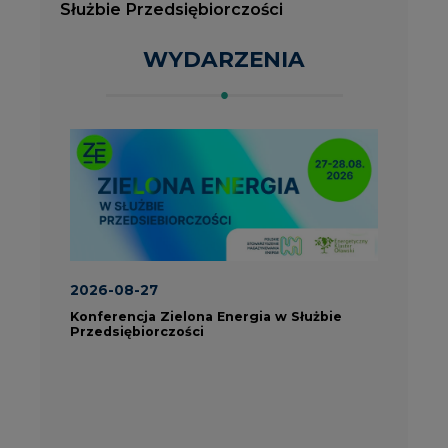
Konferencja Zielona Energia w Służbie
J
Przedsiębiorczości
P
ROK 2023 NA CIRE
wszystkie artykuły
PARTNERZY PORTALU