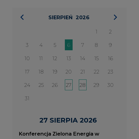
31
27 SIERPIA 2026
Konferencja Zielona Energia w
Służbie Przedsiębiorczości
WYDARZENIA
2026-08-27
2