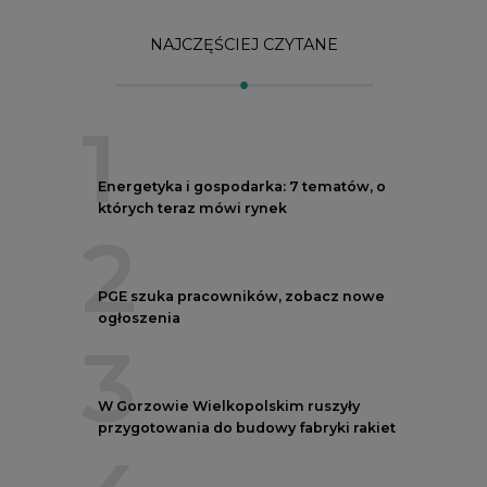
3
W Gorzowie Wielkopolskim ruszyły
przygotowania do budowy fabryki rakiet
4
Budowa terminala intermodalnego w
Zabrzu wkracza w końcowy etap
realizacji
5
Kogo teraz zatrudniają Polskie Sieci
Elektroenergetyczne
REKLAMA