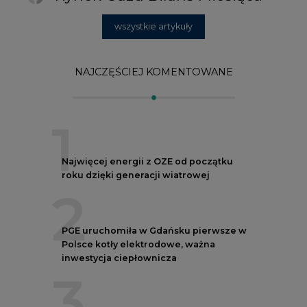
2
PGE uruchomiła w Gdańsku pierwsze w
Polsce kotły elektrodowe, ważna
inwestycja ciepłownicza
3
Uprawnienia do emisji CO2 stanowią już
59% ceny energii elektrycznej
4
Czy inwazja Rosji na Ukrainę przyśpieszy
transformację energetyczną Europy w
kierunku OZE
5
Postawy Polek i Polaków wobec zmian
klimatu. Nowy raport