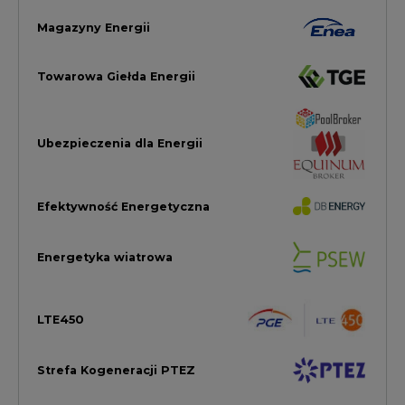
LTE450
Strefa Kogeneracji PTEZ
Zielona Transformacja / ESG
Praca i edukacja
Wodór
Elektromobilność
Energetyka jądrowa
Zmiany klimatyczne
Górnictwo