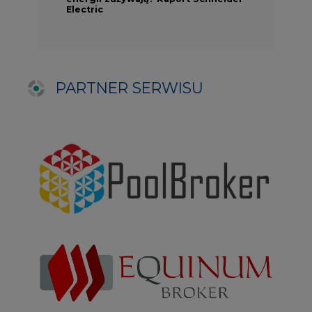
NAJCZĘŚCIEJ CZYTANE
1
Energetyka i gospodarka: 7 tematów, o
których teraz mówi rynek
2
PGE szuka pracowników, zobacz nowe
ogłoszenia