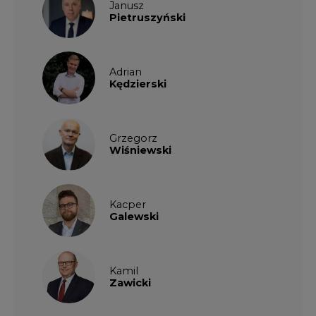
Galewski
Kamil
Zawicki
KKG
Legal
Patrycja
Nowakowska
Patrycja
Wysocka